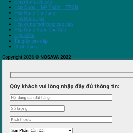
Hộp đựng yến sào
Hộp Dược – Mỹ Phẩm – TPCN
Hộp Đựng Gia Dụng
Hộp Đựng Quà
Hộp đựng thời trang cao cấp
Hộp Đựng Rượu Cao Cấp
Hộp Mềm
Túi giấy cao cấp
Chính Sách
Copyright 2026 ©
NOSAVA 2022
Qúy khách vui lòng nhập đầy đủ thông tin: