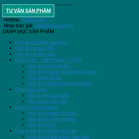
--------------------------------------
TƯ VẤN SẢN PHẨM
Hotline:
1900 6525
Nhận báo giá:
sale@nosava.com
DANH MỤC SẢN PHẨM
Hộp đựng bánh trung thu
Hộp đựng quà Tết
Hộp đựng yến sào
Hộp Dược – Mỹ Phẩm – TPCN
Hộp đựng mỹ phẩm
Hộp đựng thực phẩm chức năng
Hộp dược phẩm
Hộp đựng đông trùng hạ thảo
Hộp Đựng Quà
Hộp đựng quà tặng
Hộp cứng cao cấp
Hộp Đựng Gia Dụng
Hộp đựng dao cao cấp
Hộp đựng trầm hương
Hộp đựng trà
Hộp đựng thời trang cao cấp
Hộp đựng trang sức cao cấp