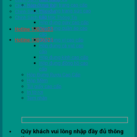
Chính Sách Giao Hàng
Hộp đựng thời trang cao cấp
Chính Sách Thiết Kế
Hộp đựng trang sức cao
Chính Sách Tồn Kho
cấp
Chính Sách Bảo Mật Thông Tin
Hộp đựng giày cao cấp
Hộp đựng quần áo cao
Hotline 19006525
cấp
Hotline 19006525
Hộp đựng ví cao cấp
Hộp đựng cà vạt cao
cấp
Hộp đựng kính cao cấp
Hộp đựng đồng hồ cao
cấp
Hộp Đựng Rượu Cao Cấp
Hộp Mềm
Túi giấy cao cấp
In tờ rơi
Tem nhãn
Qúy khách vui lòng nhập đầy đủ thông