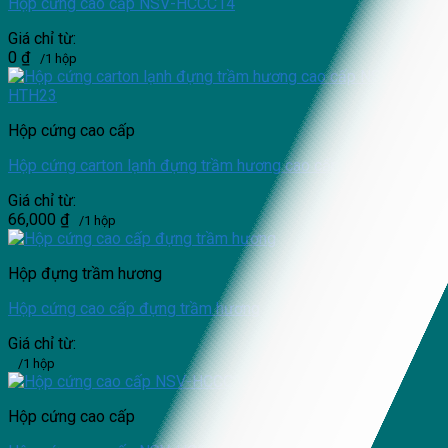
Hộp cứng cao cấp NSV-HCCC14
Giá chỉ từ:
0
₫
/1 hộp
Hộp cứng cao cấp
Hộp cứng carton lạnh đựng trầm hương cao cấp NSV-HTH23
Giá chỉ từ:
66,000
₫
/1 hộp
Hộp đựng trầm hương
Hộp cứng cao cấp đựng trầm hương
Giá chỉ từ:
/1 hộp
Hộp cứng cao cấp