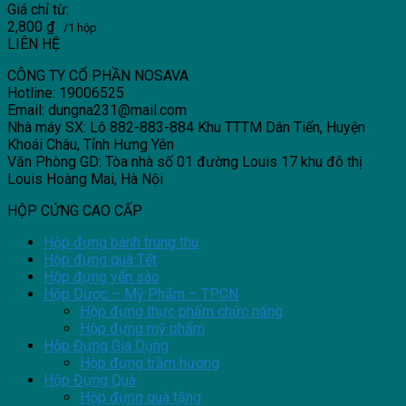
Giá chỉ từ:
2,800
₫
/1 hộp
LIÊN HỆ
CÔNG TY CỔ PHẦN NOSAVA
Hotline: 19006525
Email: dungna231@mail.com
Nhà máy SX: Lô 882-883-884 Khu TTTM Dân Tiến, Huyện
Khoái Châu, Tỉnh Hưng Yên
Văn Phòng GD: Tòa nhà số 01 đường Louis 17 khu đô thị
Louis Hoàng Mai, Hà Nội
HỘP CỨNG CAO CẤP
Hộp đựng bánh trung thu
Hộp đựng quà Tết
Hộp đựng yến sào
Hộp Dược – Mỹ Phẩm – TPCN
Hộp đựng thực phẩm chức năng
Hộp đựng mỹ phẩm
Hộp Đựng Gia Dụng
Hộp đựng trầm hương
Hộp Đựng Quà
Hộp đựng quà tặng