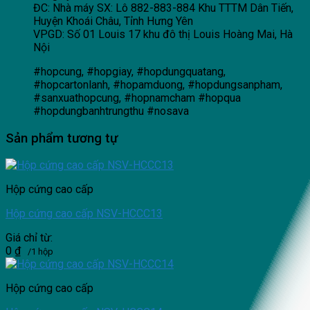
ĐC: Nhà máy SX: Lô 882-883-884 Khu TTTM Dân Tiến,
Huyện Khoái Châu, Tỉnh Hưng Yên
VPGD: Số 01 Louis 17 khu đô thị Louis Hoàng Mai, Hà
Nội
#hopcung, #hopgiay, #hopdungquatang,
#hopcartonlanh, #hopamduong, #hopdungsanpham,
#sanxuathopcung, #hopnamcham #hopqua
#hopdungbanhtrungthu #nosava
Sản phẩm tương tự
Hộp cứng cao cấp
Hộp cứng cao cấp NSV-HCCC13
Giá chỉ từ:
0
₫
/1 hộp
Hộp cứng cao cấp