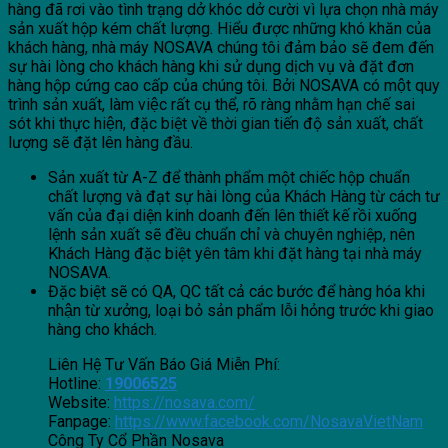
hàng đã rơi vào tình trạng dở khóc dở cười vì lựa chọn nhà máy
sản xuất hộp kém chất lượng. Hiểu được những khó khăn của
khách hàng, nhà máy NOSAVA chúng tôi đảm bảo sẽ đem đến
sự hài lòng cho khách hàng khi sử dụng dịch vụ và đặt đơn
hàng hộp cứng cao cấp của chúng tôi. Bởi NOSAVA có một quy
trình sản xuất, làm việc rất cụ thể, rõ ràng nhằm hạn chế sai
sót khi thực hiện, đặc biệt về thời gian tiến độ sản xuất, chất
lượng sẽ đặt lên hàng đầu.
Sản xuất từ A-Z để thành phẩm một chiếc hộp chuẩn
chất lượng và đạt sự hài lòng của Khách Hàng từ cách tư
vấn của đại diện kinh doanh đến lên thiết kế rồi xuống
lệnh sản xuất sẽ đều chuẩn chỉ và chuyên nghiệp, nên
Khách Hàng đặc biệt yên tâm khi đặt hàng tại nhà máy
NOSAVA.
Đặc biệt sẽ có QA, QC tất cả các bước để hàng hóa khi
nhận từ xưởng, loại bỏ sản phẩm lỗi hỏng trước khi giao
hàng cho khách.
Liên Hệ Tư Vấn Báo Giá Miễn Phí:
Hotline:
19006525
Website:
https://nosava.com/
Fanpage:
https://www.facebook.com/NosavaVietNam
Công Ty Cổ Phần Nosava