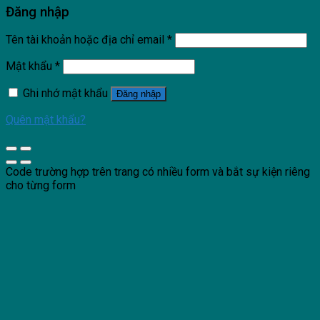
Đăng nhập
Tên tài khoản hoặc địa chỉ email
*
Mật khẩu
*
Ghi nhớ mật khẩu
Đăng nhập
Quên mật khẩu?
Code trường hợp trên trang có nhiều form và bắt sự kiện riêng
cho từng form