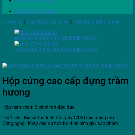
YÊU CẦU ĐẶT HÀNG
YÊU CẦU ĐẶT HÀNG
Trang chủ
/
Hộp Đựng Gia Dụng
/
Hộp đựng trầm hương
Hộp cứng cao cấp đựng trầm
hương
Hộp nam châm 2 cánh mở độc đáo
Chất liệu : Bìa carton lạnh bồi giấy C150 cán màng mờ
Công nghệ : Khay cao su non bế định hình giữ sản phẩm