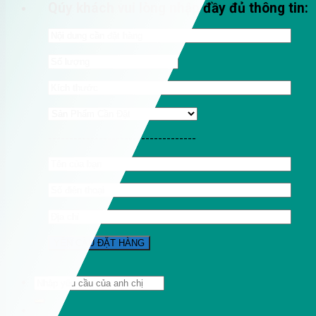
Qúy khách vui lòng nhập đầy đủ thông tin:
-----------------------------------
Tìm
kiếm: