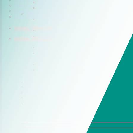
Chính Sách Giao Hàng
Hộp đựng trầm hương
Chính Sách Thiết Kế
Hộp đựng trà
Chính Sách Tồn Kho
Hộp đựng thời trang cao cấp
Chính Sách Bảo Mật Thông Tin
Hộp đựng trang sức cao
cấp
Hotline 19006525
Hộp đựng giày cao cấp
Hộp đựng quần áo cao
Hotline 19006525
cấp
Hộp đựng ví cao cấp
Hộp đựng cà vạt cao
cấp
Hộp đựng kính cao cấp
Hộp đựng đồng hồ cao
cấp
Hộp Đựng Rượu Cao Cấp
Hộp Mềm
Túi giấy cao cấp
In tờ rơi
Tem nhãn