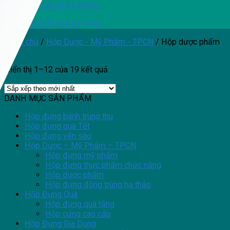
YÊU CẦU ĐẶT HÀNG
YÊU CẦU ĐẶT HÀNG
Trang chủ
/
Hộp Dược - Mỹ Phẩm - TPCN
/
Hộp dược phẩm
Lọc
Hiển thị 1–12 của 19 kết quả
DANH MỤC SẢN PHẨM
Hộp đựng bánh trung thu
Hộp đựng quà Tết
Hộp đựng yến sào
Hộp Dược – Mỹ Phẩm – TPCN
Hộp đựng mỹ phẩm
Hộp đựng thực phẩm chức năng
Hộp dược phẩm
Hộp đựng đông trùng hạ thảo
Hộp Đựng Quà
Hộp đựng quà tặng
Hộp cứng cao cấp
Hộp Đựng Gia Dụng