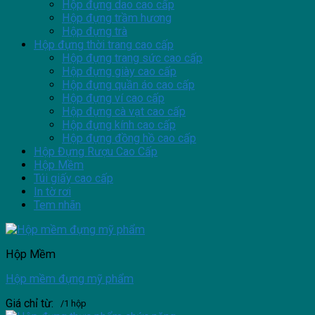
Hộp đựng dao cao cấp
Hộp đựng trầm hương
Hộp đựng trà
Hộp đựng thời trang cao cấp
Hộp đựng trang sức cao cấp
Hộp đựng giày cao cấp
Hộp đựng quần áo cao cấp
Hộp đựng ví cao cấp
Hộp đựng cà vạt cao cấp
Hộp đựng kính cao cấp
Hộp đựng đồng hồ cao cấp
Hộp Đựng Rượu Cao Cấp
Hộp Mềm
Túi giấy cao cấp
In tờ rơi
Tem nhãn
Hộp Mềm
Hộp mềm đựng mỹ phẩm
Giá chỉ từ:
/1 hộp