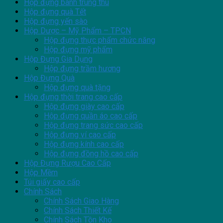
Hộp đựng bánh trung thu
Hộp đựng quà Tết
Hộp đựng yến sào
Hộp Dược – Mỹ Phẩm – TPCN
Hộp đựng thực phẩm chức năng
Hộp đựng mỹ phẩm
Hộp Đựng Gia Dụng
Hộp đựng trầm hương
Hộp Đựng Quà
Hộp đựng quà tặng
Hộp đựng thời trang cao cấp
Hộp đựng giày cao cấp
Hộp đựng quần áo cao cấp
Hộp đựng trang sức cao cấp
Hộp đựng ví cao cấp
Hộp đựng kính cao cấp
Hộp đựng đồng hồ cao cấp
Hộp Đựng Rượu Cao Cấp
Hộp Mềm
Túi giấy cao cấp
Chính Sách
Chính Sách Giao Hàng
Chính Sách Thiết Kế
Chính Sách Tồn Kho