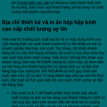
phí
in hộp kính cao cấp
tại Nosava canh tranh nhất trên
thị trường, đảm bảo quý khách hàng sẽ hài lòng với chất
lượng sản phẩm của nhà máy.
Địa chỉ thiết kế và in ấn hộp hộp kính
cao cấp chất lượng uy tín
Hiện nay thị trường sản xuất bao bì và
in hộp đựng kính cao
cấp
chứng kiến sự cạnh tranh mạnh mẽ từ rất nhiều cơ sở và
doanh nghiệp nhà máy sản xuất. Tuy nhiên, rất nhiều khách
hàng đã rơi vào tình trạng dở khóc dở cười vì lựa chọn nhà máy
sản xuất hộp kém chất lượng. Hiểu được những khó khăn của
khách hàng, nhà máy NOSAVA chúng tôi đảm bảo sẽ đem đến
sự hài lòng cho khách hàng khi sử dụng dịch vụ và đặt đơn
hàng hộp của chúng tôi. Bởi NOSAVA có một quy trình sản
xuất, làm việc rất cụ thể, rõ ràng nhằm hạn chế sai sót khi thực
hiện, đặc biệt về thời gian tiến độ sản xuất, chất lượng sẽ đặt
lên hàng đầu.
Sản xuất từ A-Z để thành phẩm một chiếc hộp chuẩn
chất lượng và đạt sự hài lòng của Khách Hàng từ cách tư
vấn của đại diện kinh doanh đến lên thiết kế rồi xuống
lệnh sản xuất sẽ đều chuẩn chỉ và chuyên nghiệp, nên