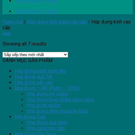
YÊU CẦU ĐẶT HÀNG
YÊU CẦU ĐẶT HÀNG
Trang chủ
/
Hộp đựng thời trang cao cấp
/
Hộp đựng kính cao
cấp
Lọc
Showing all 7 results
DANH MỤC SẢN PHẨM
Hộp đựng bánh trung thu
Hộp đựng quà Tết
Hộp đựng yến sào
Hộp Dược – Mỹ Phẩm – TPCN
Hộp đựng mỹ phẩm
Hộp đựng thực phẩm chức năng
Hộp dược phẩm
Hộp đựng đông trùng hạ thảo
Hộp Đựng Quà
Hộp đựng quà tặng
Hộp cứng cao cấp
Hộp Đựng Gia Dụng