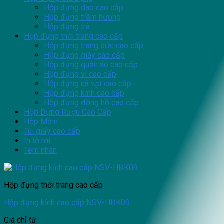
Hộp đựng dao cao cấp
Hộp đựng trầm hương
Hộp đựng trà
Hộp đựng thời trang cao cấp
Hộp đựng trang sức cao cấp
Hộp đựng giày cao cấp
Hộp đựng quần áo cao cấp
Hộp đựng ví cao cấp
Hộp đựng cà vạt cao cấp
Hộp đựng kính cao cấp
Hộp đựng đồng hồ cao cấp
Hộp Đựng Rượu Cao Cấp
Hộp Mềm
Túi giấy cao cấp
In tờ rơi
Tem nhãn
Hộp đựng thời trang cao cấp
Hộp đựng kính cao cấp NSV-HĐK09
Giá chỉ từ: