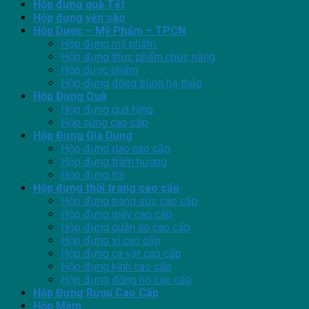
Hộp đựng quà Tết
Hộp đựng yến sào
Hộp Dược – Mỹ Phẩm – TPCN
Hộp đựng mỹ phẩm
Hộp đựng thực phẩm chức năng
Hộp dược phẩm
Hộp đựng đông trùng hạ thảo
Hộp Đựng Quà
Hộp đựng quà tặng
Hộp cứng cao cấp
Hộp Đựng Gia Dụng
Hộp đựng dao cao cấp
Hộp đựng trầm hương
Hộp đựng trà
Hộp đựng thời trang cao cấp
Hộp đựng trang sức cao cấp
Hộp đựng giày cao cấp
Hộp đựng quần áo cao cấp
Hộp đựng ví cao cấp
Hộp đựng cà vạt cao cấp
Hộp đựng kính cao cấp
Hộp đựng đồng hồ cao cấp
Hộp Đựng Rượu Cao Cấp
Hộp Mềm