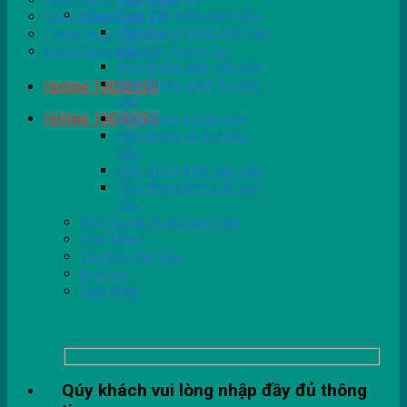
Chính Sách Giao Hàng
Hộp đựng thời trang cao cấp
Chính Sách Thiết Kế
Hộp đựng trang sức cao
Chính Sách Tồn Kho
cấp
Chính Sách Bảo Mật Thông Tin
Hộp đựng giày cao cấp
Hộp đựng quần áo cao
Hotline 19006525
cấp
Hotline 19006525
Hộp đựng ví cao cấp
Hộp đựng cà vạt cao
cấp
Hộp đựng kính cao cấp
Hộp đựng đồng hồ cao
cấp
Hộp Đựng Rượu Cao Cấp
Hộp Mềm
Túi giấy cao cấp
In tờ rơi
Tem nhãn
Qúy khách vui lòng nhập đầy đủ thông