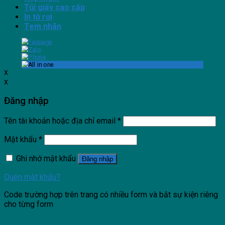
Túi giấy cao cấp
In tờ rơi
Tem nhãn
x
x
Đăng nhập
Tên tài khoản hoặc địa chỉ email
*
Mật khẩu
*
Ghi nhớ mật khẩu
Đăng nhập
Quên mật khẩu?
Code trường hợp trên trang có nhiều form và bắt sự kiện riêng
cho từng form