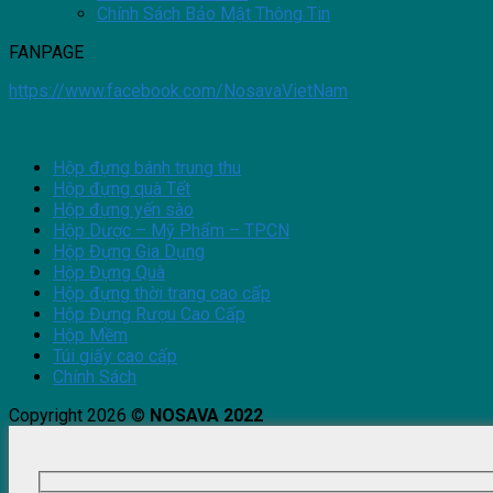
Chính Sách Bảo Mật Thông Tin
FANPAGE
https://www.facebook.com/NosavaVietNam
Hộp đựng bánh trung thu
Hộp đựng quà Tết
Hộp đựng yến sào
Hộp Dược – Mỹ Phẩm – TPCN
Hộp Đựng Gia Dụng
Hộp Đựng Quà
Hộp đựng thời trang cao cấp
Hộp Đựng Rượu Cao Cấp
Hộp Mềm
Túi giấy cao cấp
Chính Sách
Copyright 2026 ©
NOSAVA 2022