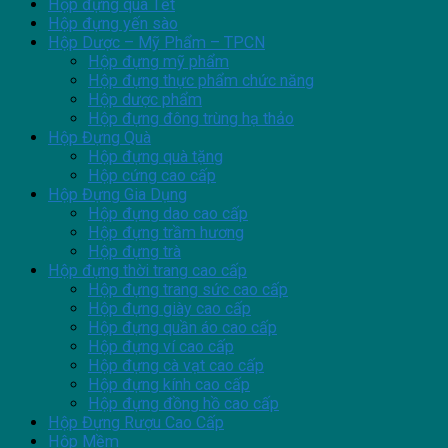
Hộp đựng quà Tết
Hộp đựng yến sào
Hộp Dược – Mỹ Phẩm – TPCN
Hộp đựng mỹ phẩm
Hộp đựng thực phẩm chức năng
Hộp dược phẩm
Hộp đựng đông trùng hạ thảo
Hộp Đựng Quà
Hộp đựng quà tặng
Hộp cứng cao cấp
Hộp Đựng Gia Dụng
Hộp đựng dao cao cấp
Hộp đựng trầm hương
Hộp đựng trà
Hộp đựng thời trang cao cấp
Hộp đựng trang sức cao cấp
Hộp đựng giày cao cấp
Hộp đựng quần áo cao cấp
Hộp đựng ví cao cấp
Hộp đựng cà vạt cao cấp
Hộp đựng kính cao cấp
Hộp đựng đồng hồ cao cấp
Hộp Đựng Rượu Cao Cấp
Hộp Mềm