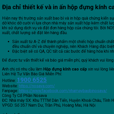
Địa chỉ thiết kế và in ấn hộp đựng kính 
Hiện nay thị trường sản xuất bao bì và in hộp quà chứng kiến sự
dở khóc dở cười vì lựa chọn nhà máy sản xuất hộp kém chất l
khi sử dụng dịch vụ và đặt đơn hàng hộp của chúng tôi. Bởi NOSAVA co
xuất, chất lượng sẽ đặt lên hàng đầu.
Sản xuất từ A-Z để thành phẩm một chiếc hộp chuẩn chất l
đều chuẩn chỉ và chuyên nghiệp, nên Khách Hàng đặc biệ
Đặc biệt sẽ có QA, QC tất cả các bước để hàng hóa khi nhận
Để được tư vấn thiết kế và báo giá miễn phí, quý khách vui lòng 
Anh chị có nhu cầu làm
Hộp đựng kính cao cấp
xin vui lòng li
Liên Hệ Tư Vấn Báo Giá Miễn Phí:
1900 6525
Hotline:
Website:
https://nosava.com/
Fanpage:
https://www.facebook.com/nhamaybaobinosava/
Công Ty Cổ Phần Nosava
ĐC: Nhà máy SX: Khu TTTM Dân Tiến, Huyện Khoái Châu, Tỉnh 
VPGD: Số 357 Nam Dư, Trần Phú, Hoàng Mai, Hà Nội