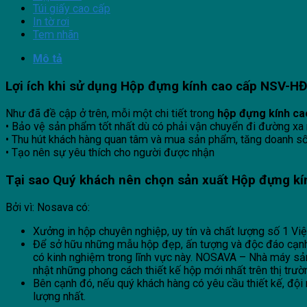
Túi giấy cao cấp
In tờ rơi
Tem nhãn
Mô tả
Lợi ích khi sử dụng Hộp đựng kính cao cấp NSV-H
Như đã đề cập ở trên, mỗi một chi tiết trong
hộp đựng kính c
• Bảo vệ sản phẩm tốt nhất dù có phải vận chuyển đi đường xa 
• Thu hút khách hàng quan tâm và mua sản phẩm, tăng doanh s
• Tạo nên sự yêu thích cho người được nhận
Tại sao Quý khách nên chọn sản xuất Hộp
đựng kí
Bởi vì: Nosava có:
Xưởng in hộp chuyên nghiệp, uy tín và chất lượng số 1 Vi
Để sở hữu những mẫu hộp đẹp, ấn tượng và độc đáo cạnh tra
có kinh nghiệm trong lĩnh vực này. NOSAVA – Nhà máy sả
nhật những phong cách thiết kế hộp mới nhất trên thị trườ
Bên cạnh đó, nếu quý khách hàng có yêu cầu thiết kế, độ
lượng nhất.