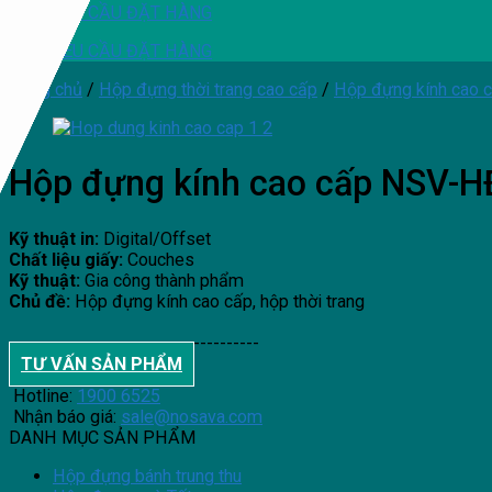
YÊU CẦU ĐẶT HÀNG
YÊU CẦU ĐẶT HÀNG
Trang chủ
/
Hộp đựng thời trang cao cấp
/
Hộp đựng kính cao 
Hộp đựng kính cao cấp NSV-
Kỹ thuật in:
Digital/Offset
Chất liệu giấy:
Couches
Kỹ thuật:
Gia công thành phẩm
Chủ đề:
Hộp đựng kính cao cấp, hộp thời trang
--------------------------------------
TƯ VẤN SẢN PHẨM
Hotline:
1900 6525
Nhận báo giá:
sale@nosava.com
DANH MỤC SẢN PHẨM
Hộp đựng bánh trung thu