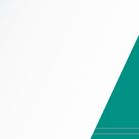
Chính Sách Giao Hàng
Hộp đựng trầm hương
Chính Sách Thiết Kế
Hộp đựng trà
Chính Sách Tồn Kho
Hộp đựng thời trang cao cấp
Chính Sách Bảo Mật Thông Tin
Hộp đựng trang sức cao
cấp
Hotline 19006525
Hộp đựng giày cao cấp
Hộp đựng quần áo cao
Hotline 19006525
cấp
Hộp đựng ví cao cấp
Hộp đựng cà vạt cao
cấp
Hộp đựng kính cao cấp
Hộp đựng đồng hồ cao
cấp
Hộp Đựng Rượu Cao Cấp
Hộp Mềm
Túi giấy cao cấp
In tờ rơi
Tem nhãn