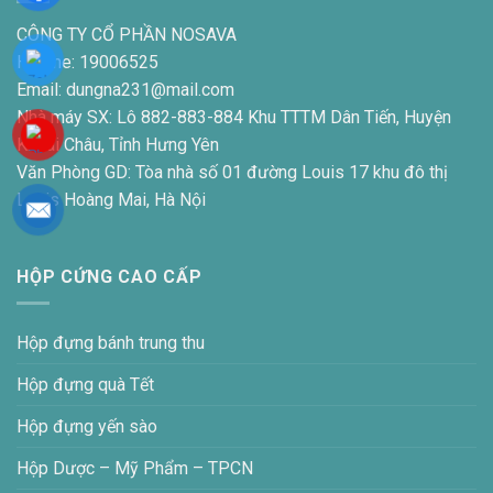
CÔNG TY CỔ PHẦN NOSAVA
Hotline: 19006525
Email: dungna231@mail.com
Nhà máy SX: Lô 882-883-884 Khu TTTM Dân Tiến, Huyện
Khoái Châu, Tỉnh Hưng Yên
Văn Phòng GD: Tòa nhà số 01 đường Louis 17 khu đô thị
Louis Hoàng Mai, Hà Nội
HỘP CỨNG CAO CẤP
Hộp đựng bánh trung thu
Hộp đựng quà Tết
Hộp đựng yến sào
Hộp Dược – Mỹ Phẩm – TPCN