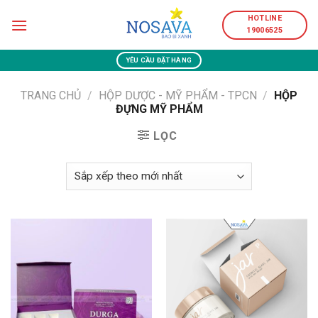
Skip
HOTLINE
to
19006525
content
YÊU CẦU ĐẶT HÀNG
TRANG CHỦ
/
HỘP DƯỢC - MỸ PHẨM - TPCN
/
HỘP
ĐỰNG MỸ PHẨM
LỌC