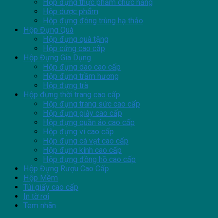
Hộp đựng thực phẩm chức năng
Hộp dược phẩm
Hộp đựng đông trùng hạ thảo
Hộp Đựng Quà
Hộp đựng quà tặng
Hộp cứng cao cấp
Hộp Đựng Gia Dụng
Hộp đựng dao cao cấp
Hộp đựng trầm hương
Hộp đựng trà
Hộp đựng thời trang cao cấp
Hộp đựng trang sức cao cấp
Hộp đựng giày cao cấp
Hộp đựng quần áo cao cấp
Hộp đựng ví cao cấp
Hộp đựng cà vạt cao cấp
Hộp đựng kính cao cấp
Hộp đựng đồng hồ cao cấp
Hộp Đựng Rượu Cao Cấp
Hộp Mềm
Túi giấy cao cấp
In tờ rơi
Tem nhãn