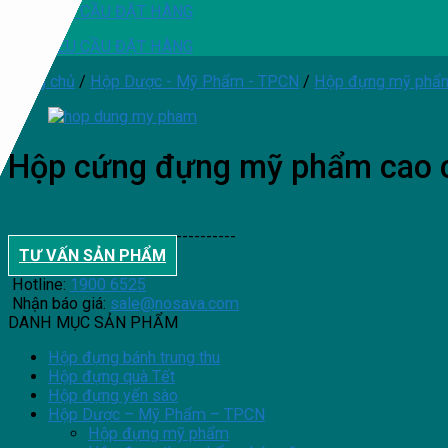
YÊU CẦU ĐẶT HÀNG
YÊU CẦU ĐẶT HÀNG
Trang chủ
/
Hộp Dược - Mỹ Phẩm - TPCN
/
Hộp đựng mỹ phẩ
Hộp cứng đựng mỹ phẩm cao 
--------------------------------------
TƯ VẤN SẢN PHẨM
Hotline:
1900 6525
Nhận báo giá:
sale@nosava.com
DANH MỤC SẢN PHẨM
Hộp đựng bánh trung thu
Hộp đựng quà Tết
Hộp đựng yến sào
Hộp Dược – Mỹ Phẩm – TPCN
Hộp đựng mỹ phẩm