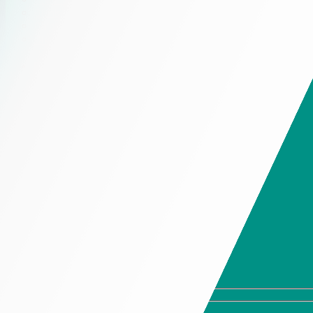
Chính Sách Giao Hàng
Hộp đựng trầm hương
Chính Sách Thiết Kế
Hộp đựng trà
Chính Sách Tồn Kho
Hộp đựng thời trang cao cấp
Chính Sách Bảo Mật Thông Tin
Hộp đựng trang sức cao
cấp
Hotline 19006525
Hộp đựng giày cao cấp
Hộp đựng quần áo cao
Hotline 19006525
cấp
Hộp đựng ví cao cấp
Hộp đựng cà vạt cao
cấp
Hộp đựng kính cao cấp
Hộp đựng đồng hồ cao
cấp
Hộp Đựng Rượu Cao Cấp
Hộp Mềm
Túi giấy cao cấp
In tờ rơi
Tem nhãn