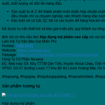
xuất, chất lượng sẽ đặt lên hàng đầu.
Sản xuất từ A-Z để thành phẩm một chiếc hộp chuẩn chất l
đều chuẩn chỉ và chuyên nghiệp, nên Khách Hàng đặc biệ
Đặc biệt sẽ có QA, QC tất cả các bước để hàng hóa khi nhận
Để được tư vấn thiết kế và báo giá miễn phí, quý khách vui lòng 
Anh chị có nhu cầu làm
hộp đựng mỹ phẩm cao cấp
xin vui lò
Liên Hệ Tư Vấn Báo Giá Miễn Phí:
Hotline:
1900 6525
Website:
https://nosava.com/
Fanpage:
https://www.facebook.com/nhamaybaobinosava/
Công Ty Cổ Phần Nosava
ĐC: Nhà máy SX: Khu TTTM Dân Tiến, Huyện Khoái Châu, Tỉnh 
VPGD: Số 01 đường Louis 17 khu đô thị Louis Hoàng Mai, Hà 
#hopcung, #hopgiay, #hopdungquatang, #hopcartonlanh, #h
Sản phẩm tương tự
Hộp đựng mỹ phẩm