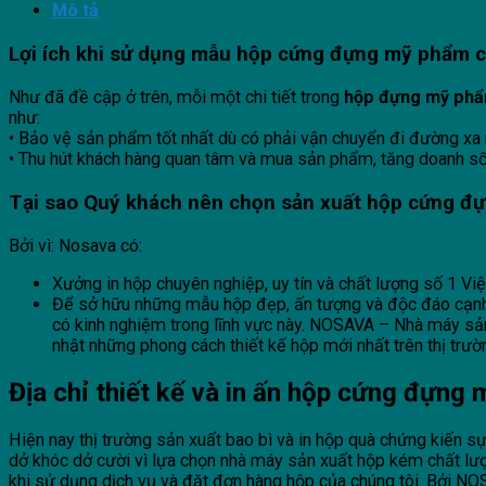
Mô tả
Lợi ích khi sử dụng mẫu hộp cứng
đựng
mỹ phẩm c
Như đã đề cập ở trên, mỗi một chi tiết trong
hộp đựng mỹ phẩ
như:
• Bảo vệ sản phẩm tốt nhất dù có phải vận chuyển đi đường xa 
• Thu hút khách hàng quan tâm và mua sản phẩm, tăng doanh s
Tại sao Quý khách nên chọn sản xuất hộp cứng đ
Bởi vì: Nosava có:
Xưởng in hộp chuyên nghiệp, uy tín và chất lượng số 1 Vi
Để sở hữu những mẫu hộp đẹp, ấn tượng và độc đáo cạnh tra
có kinh nghiệm trong lĩnh vực này. NOSAVA – Nhà máy sả
nhật những phong cách thiết kế hộp mới nhất trên thị trườ
Địa chỉ thiết kế và in ấn h
ộp cứng đựng m
Hiện nay thị trường sản xuất bao bì và in hộp quà chứng kiến sự
dở khóc dở cười vì lựa chọn nhà máy sản xuất hộp kém chất l
khi sử dụng dịch vụ và đặt đơn hàng hộp của chúng tôi. Bởi NOSAVA co