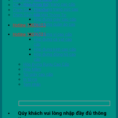
Chính Sách Giao Hàng
Hộp đựng thời trang cao cấp
Chính Sách Thiết Kế
Hộp đựng trang sức cao
Chính Sách Tồn Kho
cấp
Chính Sách Bảo Mật Thông Tin
Hộp đựng giày cao cấp
Hộp đựng quần áo cao
Hotline 19006525
cấp
Hotline 19006525
Hộp đựng ví cao cấp
Hộp đựng cà vạt cao
cấp
Hộp đựng kính cao cấp
Hộp đựng đồng hồ cao
cấp
Hộp Đựng Rượu Cao Cấp
Hộp Mềm
Túi giấy cao cấp
In tờ rơi
Tem nhãn
Qúy khách vui lòng nhập đầy đủ thông