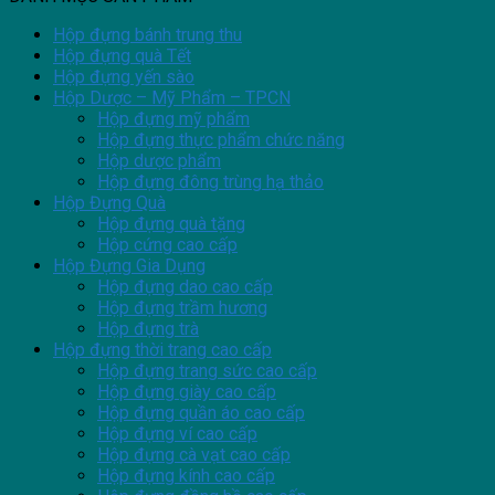
Hộp đựng bánh trung thu
Hộp đựng quà Tết
Hộp đựng yến sào
Hộp Dược – Mỹ Phẩm – TPCN
Hộp đựng mỹ phẩm
Hộp đựng thực phẩm chức năng
Hộp dược phẩm
Hộp đựng đông trùng hạ thảo
Hộp Đựng Quà
Hộp đựng quà tặng
Hộp cứng cao cấp
Hộp Đựng Gia Dụng
Hộp đựng dao cao cấp
Hộp đựng trầm hương
Hộp đựng trà
Hộp đựng thời trang cao cấp
Hộp đựng trang sức cao cấp
Hộp đựng giày cao cấp
Hộp đựng quần áo cao cấp
Hộp đựng ví cao cấp
Hộp đựng cà vạt cao cấp
Hộp đựng kính cao cấp