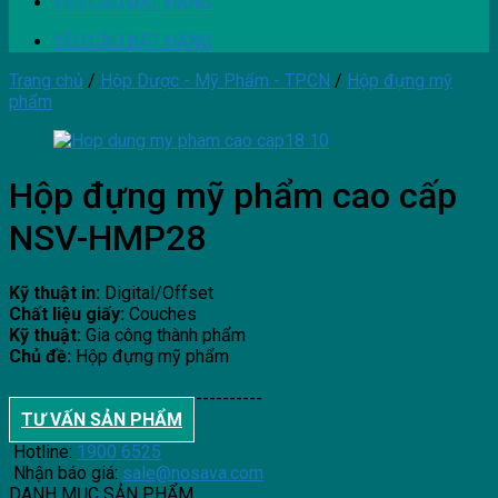
YÊU CẦU ĐẶT HÀNG
YÊU CẦU ĐẶT HÀNG
Trang chủ
/
Hộp Dược - Mỹ Phẩm - TPCN
/
Hộp đựng mỹ
phẩm
Hộp đựng mỹ phẩm cao cấp
NSV-HMP28
Kỹ thuật in:
Digital/Offset
Chất liệu giấy:
Couches
Kỹ thuật:
Gia công thành phẩm
Chủ đề:
Hộp đựng mỹ phẩm
--------------------------------------
TƯ VẤN SẢN PHẨM
Hotline:
1900 6525
Nhận báo giá:
sale@nosava.com
DANH MỤC SẢN PHẨM