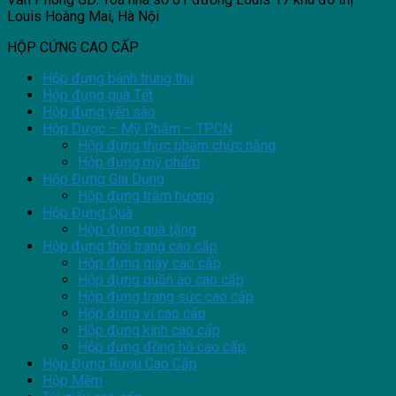
Louis Hoàng Mai, Hà Nội
HỘP CỨNG CAO CẤP
Hộp đựng bánh trung thu
Hộp đựng quà Tết
Hộp đựng yến sào
Hộp Dược – Mỹ Phẩm – TPCN
Hộp đựng thực phẩm chức năng
Hộp đựng mỹ phẩm
Hộp Đựng Gia Dụng
Hộp đựng trầm hương
Hộp Đựng Quà
Hộp đựng quà tặng
Hộp đựng thời trang cao cấp
Hộp đựng giày cao cấp
Hộp đựng quần áo cao cấp
Hộp đựng trang sức cao cấp
Hộp đựng ví cao cấp
Hộp đựng kính cao cấp
Hộp đựng đồng hồ cao cấp
Hộp Đựng Rượu Cao Cấp
Hộp Mềm