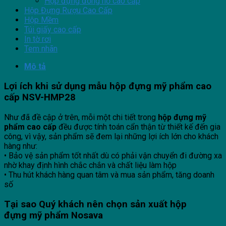
Hộp đựng đồng hồ cao cấp
Hộp Đựng Rượu Cao Cấp
Hộp Mềm
Túi giấy cao cấp
In tờ rơi
Tem nhãn
Mô tả
Lợi ích khi sử dụng mẫu hộp
đựng
mỹ phẩm cao
cấp NSV-HMP28
Như đã đề cập ở trên, mỗi một chi tiết trong
hộp đựng mỹ
phẩm cao cấp
đều được tính toán cẩn thận từ thiết kế đến gia
công, vì vậy, sản phẩm sẽ đem lại những lợi ích lớn cho khách
hàng như:
• Bảo vệ sản phẩm tốt nhất dù có phải vận chuyển đi đường xa
nhờ khay định hình chắc chắn và chất liệu làm hộp
• Thu hút khách hàng quan tâm và mua sản phẩm, tăng doanh
số
Tại sao Quý khách nên chọn sản xuất hộp
đựng
mỹ phẩm
Nosava