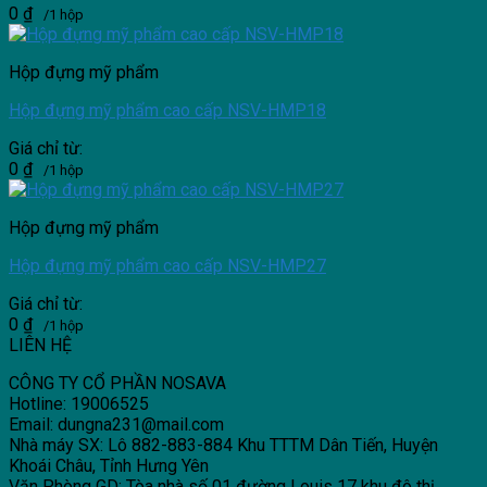
0
₫
/1 hộp
Hộp đựng mỹ phẩm
Hộp đựng mỹ phẩm cao cấp NSV-HMP18
Giá chỉ từ:
0
₫
/1 hộp
Hộp đựng mỹ phẩm
Hộp đựng mỹ phẩm cao cấp NSV-HMP27
Giá chỉ từ:
0
₫
/1 hộp
LIÊN HỆ
CÔNG TY CỔ PHẦN NOSAVA
Hotline: 19006525
Email: dungna231@mail.com
Nhà máy SX: Lô 882-883-884 Khu TTTM Dân Tiến, Huyện
Khoái Châu, Tỉnh Hưng Yên
Văn Phòng GD: Tòa nhà số 01 đường Louis 17 khu đô thị