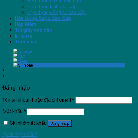
Hộp đựng cà vạt cao cấp
Hộp đựng kính cao cấp
Hộp đựng đồng hồ cao cấp
Hộp Đựng Rượu Cao Cấp
Hộp Mềm
Túi giấy cao cấp
In tờ rơi
Tem nhãn
x
x
Đăng nhập
Tên tài khoản hoặc địa chỉ email
*
Mật khẩu
*
Ghi nhớ mật khẩu
Đăng nhập
Quên mật khẩu?