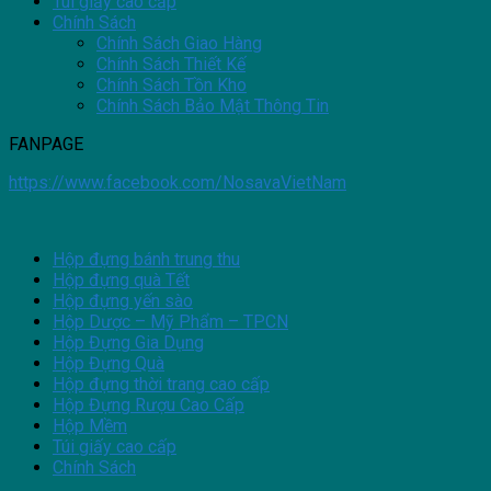
Túi giấy cao cấp
Chính Sách
Chính Sách Giao Hàng
Chính Sách Thiết Kế
Chính Sách Tồn Kho
Chính Sách Bảo Mật Thông Tin
FANPAGE
https://www.facebook.com/NosavaVietNam
Hộp đựng bánh trung thu
Hộp đựng quà Tết
Hộp đựng yến sào
Hộp Dược – Mỹ Phẩm – TPCN
Hộp Đựng Gia Dụng
Hộp Đựng Quà
Hộp đựng thời trang cao cấp
Hộp Đựng Rượu Cao Cấp
Hộp Mềm
Túi giấy cao cấp
Chính Sách