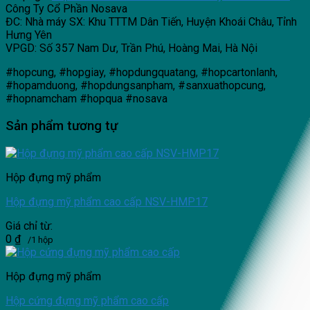
Công Ty Cổ Phần Nosava
ĐC: Nhà máy SX: Khu TTTM Dân Tiến, Huyện Khoái Châu, Tỉnh
Hưng Yên
VPGD: Số 357 Nam Dư, Trần Phú, Hoàng Mai, Hà Nội
#hopcung, #hopgiay, #hopdungquatang, #hopcartonlanh,
#hopamduong, #hopdungsanpham, #sanxuathopcung,
#hopnamcham #hopqua #nosava
Sản phẩm tương tự
Hộp đựng mỹ phẩm
Hộp đựng mỹ phẩm cao cấp NSV-HMP17
Giá chỉ từ:
0
₫
/1 hộp
Hộp đựng mỹ phẩm
Hộp cứng đựng mỹ phẩm cao cấp