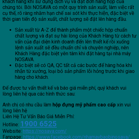
khách hàng khi sử dụng dịch vụ và đặt đơn hàng hộp của
chúng tôi. Bởi NOSAVA có một quy trình sản xuất, làm việc rất
cụ thể, rõ ràng nhằm hạn chế sai sót khi thực hiện, đặc biệt về
thời gian tiến độ sản xuất, chất lượng sẽ đặt lên hàng đầu.
Sản xuất từ A-Z để thành phẩm một chiếc hộp chuẩn
chất lượng và đạt sự hài lòng của Khách Hàng từ cách tư
vấn của đại diện kinh doanh đến lên thiết kế rồi xuống
lệnh sản xuất sẽ đều chuẩn chỉ và chuyên nghiệp, nên
Khách Hàng đặc biệt yên tâm khi đặt hàng tại nhà máy
NOSAVA.
Đặc biệt sẽ có QA, QC tất cả các bước để hàng hóa khi
nhận từ xưởng, loại bỏ sản phẩm lỗi hỏng trước khi giao
hàng cho khách.
Để được tư vấn thiết kế và báo giá miễn phí, quý khách vui
lòng liên hệ qua các hình thức sau:
Anh chị có nhu cầu làm
hộp đựng mỹ phẩm cao cấp
xin vui
lòng liên hệ
Liên Hệ Tư Vấn Báo Giá Miễn Phí:
1900 6525
Hotline:
Website:
https://nosava.com/
Fanpage:
https://www.facebook.com/nhamaybaobinosava/