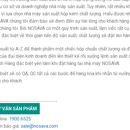
u cơ sở và doanh nghiệp nhà máy sản xuất. Tuy nhiên, rất nhiều k
 vì lựa chọn nhà máy sản xuất hộp kém chất lượng. Hiểu được n
VA chúng tôi đảm bảo sẽ đem đến sự hài lòng cho khách hàng k
húng tôi. Bởi NOSAVA có một quy trình sản xuất, làm việc rất cụ t
n, đặc biệt về thời gian tiến độ sản xuất, chất lượng sẽ đặt lên hà
xuất từ A-Z để thành phẩm một chiếc hộp chuẩn chất lượng và đ
của đại diện kinh doanh đến lên thiết kế rồi xuống lệnh sản xuất
h Hàng đặc biệt yên tâm khi đặt hàng tại nhà máy NOSAVA.
biệt sẽ có QA, QC tất cả các bước để hàng hóa khi nhận từ xưởng, 
 cho khách.
---------------------------------
 VẤN SẢN PHẨM
ine:
1900 6525
n báo giá:
sale@nosava.com