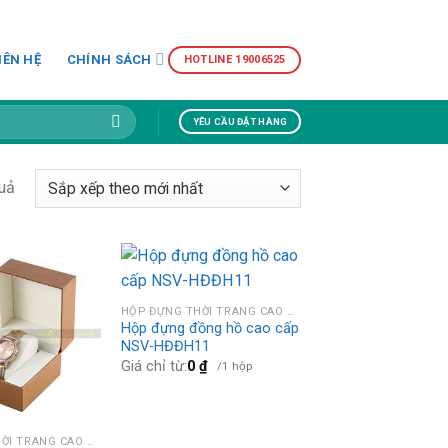
IÊN HỆ
CHÍNH SÁCH
HOTLINE 19006525
YÊU CẦU ĐẶT HÀNG
quả
HỘP ĐỰNG THỜI TRANG CAO CẤP
Hộp đựng đồng hồ cao cấp
NSV-HĐĐH11
Giá chỉ từ:
0
₫
/1 hộp
HỘP ĐỰNG THỜI TRANG CAO CẤP