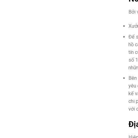
Bởi 
Xưở
Để s
hồ c
tín 
số 1
nhữn
Bên 
yêu 
kế v
chi 
với 
Đị
Hiện