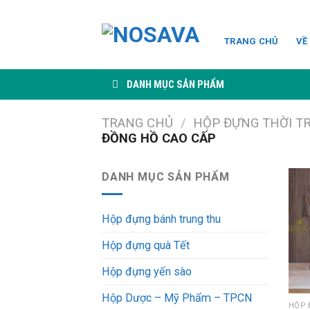
Skip
to
TRANG CHỦ
VỀ
content
DANH MỤC SẢN PHẨM
TRANG CHỦ
/
HỘP ĐỰNG THỜI T
ĐỒNG HỒ CAO CẤP
DANH MỤC SẢN PHẨM
Hộp đựng bánh trung thu
Hộp đựng quà Tết
Hộp đựng yến sào
Hộp Dược – Mỹ Phẩm – TPCN
HỘP 