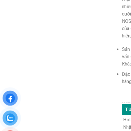
nhiề
cười
NOSA
của c
hiệ
Sản 
vấn 
Khác
Đặc 
hàng
-----
TƯ
Hotl
Nhậ