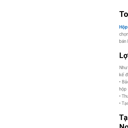
To
Hộp
chọn
bán 
Lợ
Như 
kế đ
• Bả
hộp
• Th
• Tạ
Tạ
No