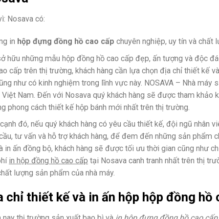
vì: Nosava có:
ng in
hộp đựng đồng hồ cao cấp
chuyên nghiệp, uy tín và chất
ở hữu những mẫu hộp đồng hồ cao cấp đẹp, ấn tượng và độc đáo
ao cấp trên thị trường, khách hàng cần lựa chọn địa chỉ thiết kế 
cũng như có kinh nghiệm trong lĩnh vực này. NOSAVA – Nhà máy sả
 Việt Nam. Đến với Nosava quý khách hàng sẽ được tham khảo 
g phong cách thiết kế hộp bánh mới nhất trên thị trường.
cạnh đó, nếu quý khách hàng có yêu cầu thiết kế, đội ngũ nhân v
cầu, tư vấn và hỗ trợ khách hàng, để đem đến những sản phẩm chất
à in ấn đồng bộ, khách hàng sẽ được tối ưu thời gian cũng như ch
phí
in hộp đồng hồ cao cấp
tại Nosava canh tranh nhất trên thị tr
chất lượng sản phẩm của nhà máy.
a chỉ thiết kế và in ấn hộp hộp đồng hồ 
 nay thị trường sản xuất bao bì và
in hộp đựng đồng hồ cao cấp