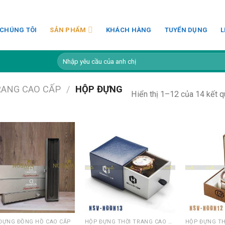
 CHÚNG TÔI
SẢN PHẨM
KHÁCH HÀNG
TUYỂN DỤNG
L
Tìm
kiếm:
RANG CAO CẤP
/
HỘP ĐỰNG
Hiển thị 1–12 của 14 kết 
ĐỰNG ĐỒNG HỒ CAO CẤP
HỘP ĐỰNG THỜI TRANG CAO CẤP