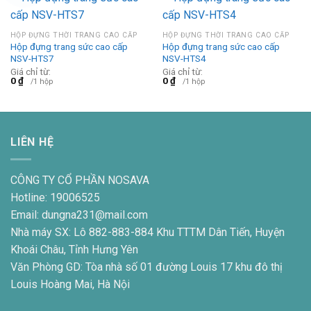
HỘP ĐỰNG THỜI TRANG CAO CẤP
HỘP ĐỰNG THỜI TRANG CAO CẤP
Hộp đựng trang sức cao cấp
Hộp đựng trang sức cao cấp
NSV-HTS7
NSV-HTS4
Giá chỉ từ:
Giá chỉ từ:
0
₫
0
₫
/1 hộp
/1 hộp
LIÊN HỆ
CÔNG TY CỔ PHẦN NOSAVA
Hotline: 19006525
Email: dungna231@mail.com
Nhà máy SX: Lô 882-883-884 Khu TTTM Dân Tiến, Huyện
Khoái Châu, Tỉnh Hưng Yên
Văn Phòng GD: Tòa nhà số 01 đường Louis 17 khu đô thị
Louis Hoàng Mai, Hà Nội