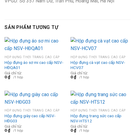
VPGD: Số 357 Nam Dư, Trần Phú, Hoàng Mai, Hà Nội
SẢN PHẨM TƯƠNG TỰ
HỘP ĐỰNG THỜI TRANG CAO CẤP
HỘP ĐỰNG THỜI TRANG CAO CẤP
Hộp đựng áo sơ mi cao cấp NSV-
Hộp đựng cà vạt cao cấp NSV-
HĐQA01
HCV07
Giá chỉ từ:
Giá chỉ từ:
0
₫
0
₫
/1 hộp
/1 hộp
HỘP ĐỰNG THỜI TRANG CAO CẤP
HỘP ĐỰNG THỜI TRANG CAO CẤP
Hộp đựng giày cao cấp NSV-
Hộp đựng trang sức cao cấp
HĐG03
NSV-HTS12
Giá chỉ từ:
Giá chỉ từ:
0
₫
0
₫
/1 hộp
/1 hộp