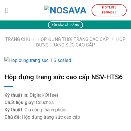
Skip
HOTLINE
to
19006525
content
YÊU CẦU ĐẶT HÀNG
TRANG CHỦ
/
HỘP ĐỰNG THỜI TRANG CAO CẤP
/
HỘP
ĐỰNG TRANG SỨC CAO CẤP
Hộp đựng trang sức cao cấp NSV-HTS6
Kỹ thuật in:
Digital/Offset
Chất liệu giấy:
Couches
Kỹ thuật:
Gia công thành phẩm
Chủ đề:
Hộp đựng trang sức cao cấp