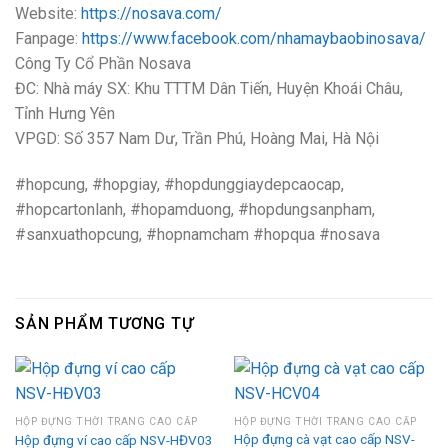
Website:
https://nosava.com/
Fanpage:
https://www.facebook.com/nhamaybaobinosava/
Công Ty Cổ Phần Nosava
ĐC: Nhà máy SX: Khu TTTM Dân Tiến, Huyện Khoái Châu,
Tỉnh Hưng Yên
VPGD: Số 357 Nam Dư, Trần Phú, Hoàng Mai, Hà Nội
#hopcung, #hopgiay, #hopdunggiaydepcaocap,
#hopcartonlanh, #hopamduong, #hopdungsanpham,
#sanxuathopcung, #hopnamcham #hopqua #nosava
SẢN PHẨM TƯƠNG TỰ
HỘP ĐỰNG THỜI TRANG CAO CẤP
HỘP ĐỰNG THỜI TRANG CAO CẤP
Hộp đựng cà vạt cao cấp NSV-
Hộp đựng ví cao cấp NSV-HĐV03