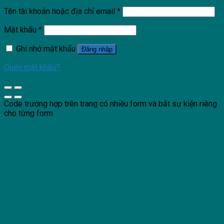
Tên tài khoản hoặc địa chỉ email
*
Mật khẩu
*
Ghi nhớ mật khẩu
Đăng nhập
Quên mật khẩu?
Code trường hợp trên trang có nhiều form và bắt sự kiện riêng
cho từng form