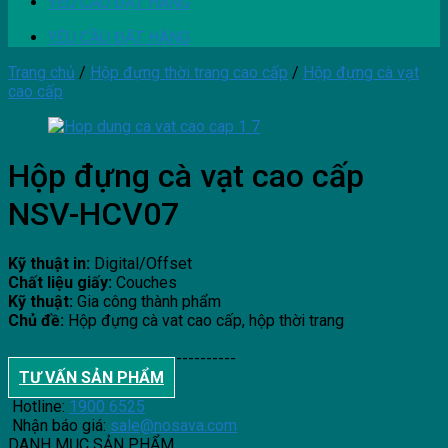
YÊU CẦU ĐẶT HÀNG
YÊU CẦU ĐẶT HÀNG
Trang chủ
/
Hộp đựng thời trang cao cấp
/
Hộp đựng cà vạt
cao cấp
Hộp đựng cà vạt cao cấp
NSV-HCV07
Kỹ thuật in:
Digital/Offset
Chất liệu giấy:
Couches
Kỹ thuật:
Gia công thành phẩm
Chủ đề:
Hộp đựng cà vat cao cấp, hộp thời trang
--------------------------------------
TƯ VẤN SẢN PHẨM
Hotline:
1900 6525
Nhận báo giá:
sale@nosava.com
DANH MỤC SẢN PHẨM