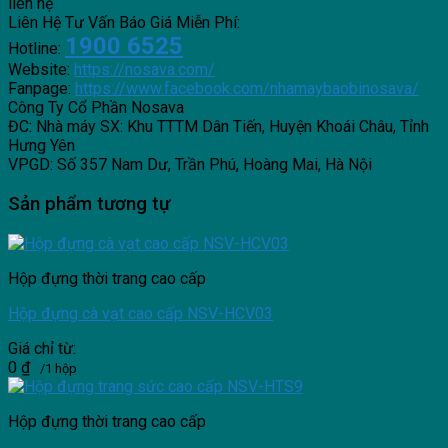
liên hệ
Liên Hệ Tư Vấn Báo Giá Miễn Phí:
1900 6525
Hotline:
Website:
https://nosava.com/
Fanpage:
https://www.facebook.com/nhamaybaobinosava/
Công Ty Cổ Phần Nosava
ĐC: Nhà máy SX: Khu TTTM Dân Tiến, Huyện Khoái Châu, Tỉnh
Hưng Yên
VPGD: Số 357 Nam Dư, Trần Phú, Hoàng Mai, Hà Nội
Sản phẩm tương tự
Hộp đựng thời trang cao cấp
Hộp đựng cà vạt cao cấp NSV-HCV03
Giá chỉ từ:
0
₫
/1 hộp
Hộp đựng thời trang cao cấp