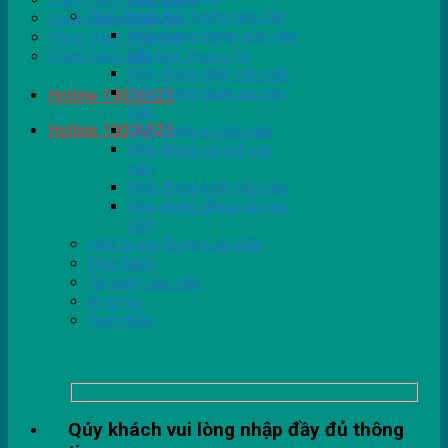
Chính Sách Giao Hàng
Hộp đựng thời trang cao cấp
Chính Sách Thiết Kế
Hộp đựng trang sức cao
Chính Sách Tồn Kho
cấp
Chính Sách Bảo Mật Thông Tin
Hộp đựng giày cao cấp
Hộp đựng quần áo cao
Hotline 19006525
cấp
Hotline 19006525
Hộp đựng ví cao cấp
Hộp đựng cà vạt cao
cấp
Hộp đựng kính cao cấp
Hộp đựng đồng hồ cao
cấp
Hộp Đựng Rượu Cao Cấp
Hộp Mềm
Túi giấy cao cấp
In tờ rơi
Tem nhãn
Qúy khách vui lòng nhập đầy đủ thông