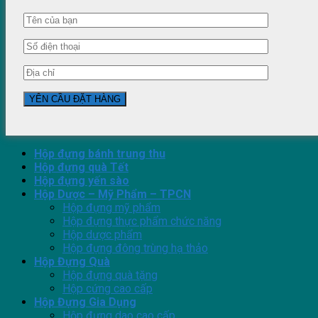
Hộp đựng bánh trung thu
Hộp đựng quà Tết
Hộp đựng yến sào
Hộp Dược – Mỹ Phẩm – TPCN
Hộp đựng mỹ phẩm
Hộp đựng thực phẩm chức năng
Hộp dược phẩm
Hộp đựng đông trùng hạ thảo
Hộp Đựng Quà
Hộp đựng quà tặng
Hộp cứng cao cấp
Hộp Đựng Gia Dụng
Hộp đựng dao cao cấp