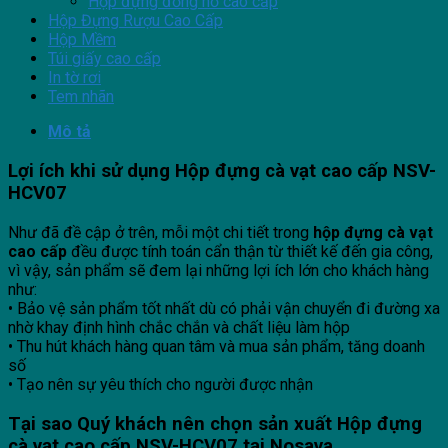
Hộp đựng đồng hồ cao cấp
Hộp Đựng Rượu Cao Cấp
Hộp Mềm
Túi giấy cao cấp
In tờ rơi
Tem nhãn
Mô tả
Lợi ích khi sử dụng Hộp đựng cà vạt cao cấp NSV-
HCV07
Như đã đề cập ở trên, mỗi một chi tiết trong
hộp đựng cà vạt
cao cấp
đều được tính toán cẩn thận từ thiết kế đến gia công,
vì vậy, sản phẩm sẽ đem lại những lợi ích lớn cho khách hàng
như:
• Bảo vệ sản phẩm tốt nhất dù có phải vận chuyển đi đường xa
nhờ khay định hình chắc chắn và chất liệu làm hộp
• Thu hút khách hàng quan tâm và mua sản phẩm, tăng doanh
số
• Tạo nên sự yêu thích cho người được nhận
Tại sao Quý khách nên chọn sản xuất Hộp đựng
cà vạt cao cấp NSV-HCV07 tại
Nosava