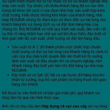
sự cạnh tranh mạnh mẽ từ rất nhiều cơ sở và doanh nghiệp nhà
máy sản xuất. Tuy nhiên, rất nhiều khách hàng đã rơi vào tình
trạng dở khóc dở cười vì lựa chọn nhà máy sản xuất hộp kém
chất lượng. Hiểu được những khó khăn của khách hàng, nhà
máy NOSAVA chúng tôi đảm bảo sẽ đem đến sự hài lòng cho
khách hàng khi sử dụng dịch vụ và đặt đơn hàng hộp của
chúng tôi. Bởi NOSAVA có một quy trình sản xuất, làm việc rất
cụ thể, rõ ràng nhằm hạn chế sai sót khi thực hiện, đặc biệt về
thời gian tiến độ sản xuất, chất lượng sẽ đặt lên hàng đầu.
Sản xuất từ A-Z để thành phẩm một chiếc hộp chuẩn
chất lượng và đạt sự hài lòng của Khách Hàng từ cách tư
vấn của đại diện kinh doanh đến lên thiết kế rồi xuống
lệnh sản xuất sẽ đều chuẩn chỉ và chuyên nghiệp, nên
Khách Hàng đặc biệt yên tâm khi đặt hàng tại nhà máy
NOSAVA.
Đặc biệt sẽ có QA, QC tất cả các bước để hàng hóa khi
nhận từ xưởng, loại bỏ sản phẩm lỗi hỏng trước khi giao
hàng cho khách.
Để được tư vấn thiết kế và báo giá miễn phí, quý khách vui
lòng liên hệ qua các hình thức sau:
Anh chị có nhu cầu làm
Hộp đựng cà vạt cao cấp
xin vui lòng