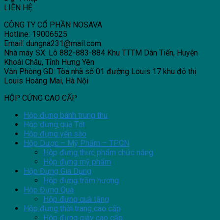
LIÊN HỆ
CÔNG TY CỔ PHẦN NOSAVA
Hotline: 19006525
Email: dungna231@mail.com
Nhà máy SX: Lô 882-883-884 Khu TTTM Dân Tiến, Huyện
Khoái Châu, Tỉnh Hưng Yên
Văn Phòng GD: Tòa nhà số 01 đường Louis 17 khu đô thị
Louis Hoàng Mai, Hà Nội
HỘP CỨNG CAO CẤP
Hộp đựng bánh trung thu
Hộp đựng quà Tết
Hộp đựng yến sào
Hộp Dược – Mỹ Phẩm – TPCN
Hộp đựng thực phẩm chức năng
Hộp đựng mỹ phẩm
Hộp Đựng Gia Dụng
Hộp đựng trầm hương
Hộp Đựng Quà
Hộp đựng quà tặng
Hộp đựng thời trang cao cấp
Hộp đựng giày cao cấp