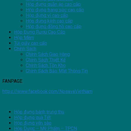
Hộp đựng quần áo cao cấp
Hộp đựng trang sức cao cấp
Hộp đựng ví cao cấp
Hộp đựng kính cao cấp
Hộp đựng đồng hồ cao cấp
Hộp Đựng Rượu Cao Cấp
Hộp Mềm
Túi giấy cao cấp
Chính Sách
Chính Sách Giao Hàng
Chính Sách Thiết Kế
Chính Sách Tồn Kho
Chính Sách Bảo Mật Thông Tin
FANPAGE
https://www.facebook.com/NosavaVietNam
Hộp đựng bánh trung thu
Hộp đựng quà Tết
Hộp đựng yến sào
Hộp Dược – Mỹ Phẩm – TPCN