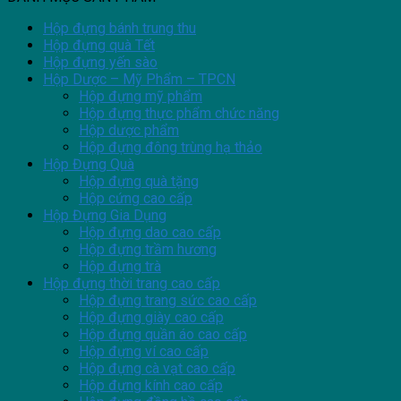
Hộp đựng bánh trung thu
Hộp đựng quà Tết
Hộp đựng yến sào
Hộp Dược – Mỹ Phẩm – TPCN
Hộp đựng mỹ phẩm
Hộp đựng thực phẩm chức năng
Hộp dược phẩm
Hộp đựng đông trùng hạ thảo
Hộp Đựng Quà
Hộp đựng quà tặng
Hộp cứng cao cấp
Hộp Đựng Gia Dụng
Hộp đựng dao cao cấp
Hộp đựng trầm hương
Hộp đựng trà
Hộp đựng thời trang cao cấp
Hộp đựng trang sức cao cấp
Hộp đựng giày cao cấp
Hộp đựng quần áo cao cấp
Hộp đựng ví cao cấp
Hộp đựng cà vạt cao cấp
Hộp đựng kính cao cấp