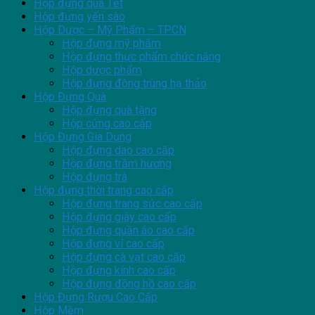
Hộp đựng quà Tết
Hộp đựng yến sào
Hộp Dược – Mỹ Phẩm – TPCN
Hộp đựng mỹ phẩm
Hộp đựng thực phẩm chức năng
Hộp dược phẩm
Hộp đựng đông trùng hạ thảo
Hộp Đựng Quà
Hộp đựng quà tặng
Hộp cứng cao cấp
Hộp Đựng Gia Dụng
Hộp đựng dao cao cấp
Hộp đựng trầm hương
Hộp đựng trà
Hộp đựng thời trang cao cấp
Hộp đựng trang sức cao cấp
Hộp đựng giày cao cấp
Hộp đựng quần áo cao cấp
Hộp đựng ví cao cấp
Hộp đựng cà vạt cao cấp
Hộp đựng kính cao cấp
Hộp đựng đồng hồ cao cấp
Hộp Đựng Rượu Cao Cấp
Hộp Mềm