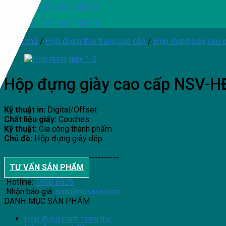
YÊU CẦU ĐẶT HÀNG
YÊU CẦU ĐẶT HÀNG
Trang chủ
/
Hộp đựng thời trang cao cấp
/
Hộp đựng giày cao 
Hộp đựng giày cao cấp NSV-
Kỹ thuật in:
Digital/Offset
Chất liệu giấy:
Couches
Kỹ thuật:
Gia công thành phẩm
Chủ đề:
Hộp đựng giày dép
--------------------------------------
TƯ VẤN SẢN PHẨM
Hotline:
1900 6525
Nhận báo giá:
sale@nosava.com
DANH MỤC SẢN PHẨM
Hộp đựng bánh trung thu