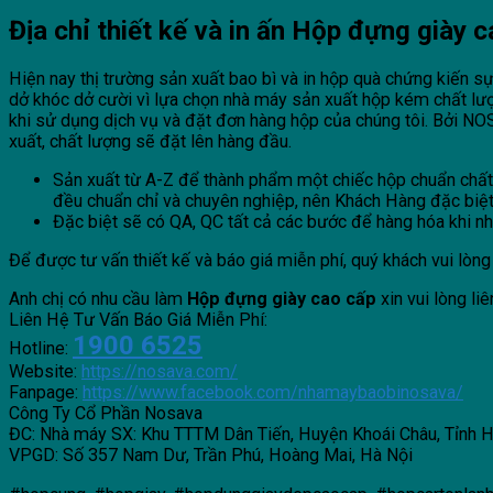
Địa chỉ thiết kế và in ấn Hộp đựng giày 
Hiện nay thị trường sản xuất bao bì và in hộp quà chứng kiến sự
dở khóc dở cười vì lựa chọn nhà máy sản xuất hộp kém chất l
khi sử dụng dịch vụ và đặt đơn hàng hộp của chúng tôi. Bởi NOSAVA co
xuất, chất lượng sẽ đặt lên hàng đầu.
Sản xuất từ A-Z để thành phẩm một chiếc hộp chuẩn chất l
đều chuẩn chỉ và chuyên nghiệp, nên Khách Hàng đặc biệ
Đặc biệt sẽ có QA, QC tất cả các bước để hàng hóa khi nhận
Để được tư vấn thiết kế và báo giá miễn phí, quý khách vui lòng 
Anh chị có nhu cầu làm
Hộp đựng giày cao cấp
xin vui lòng li
Liên Hệ Tư Vấn Báo Giá Miễn Phí:
1900 6525
Hotline:
Website:
https://nosava.com/
Fanpage:
https://www.facebook.com/nhamaybaobinosava/
Công Ty Cổ Phần Nosava
ĐC: Nhà máy SX: Khu TTTM Dân Tiến, Huyện Khoái Châu, Tỉnh 
VPGD: Số 357 Nam Dư, Trần Phú, Hoàng Mai, Hà Nội