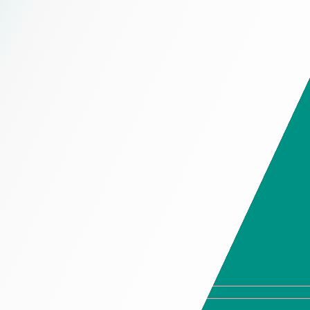
Chính Sách Giao Hàng
Hộp đựng trầm hương
Chính Sách Thiết Kế
Hộp đựng trà
Chính Sách Tồn Kho
Hộp đựng thời trang cao cấp
Chính Sách Bảo Mật Thông Tin
Hộp đựng trang sức cao
cấp
Hotline 19006525
Hộp đựng giày cao cấp
Hộp đựng quần áo cao
Hotline 19006525
cấp
Hộp đựng ví cao cấp
Hộp đựng cà vạt cao
cấp
Hộp đựng kính cao cấp
Hộp đựng đồng hồ cao
cấp
Hộp Đựng Rượu Cao Cấp
Hộp Mềm
Túi giấy cao cấp
In tờ rơi
Tem nhãn