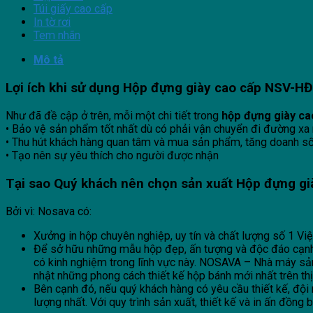
Túi giấy cao cấp
In tờ rơi
Tem nhãn
Mô tả
Lợi ích khi sử dụng Hộp đựng giày cao cấp NSV-H
Như đã đề cập ở trên, mỗi một chi tiết trong
hộp đựng giày ca
• Bảo vệ sản phẩm tốt nhất dù có phải vận chuyển đi đường xa 
• Thu hút khách hàng quan tâm và mua sản phẩm, tăng doanh s
• Tạo nên sự yêu thích cho người được nhận
Tại sao Quý khách nên chọn sản xuất Hộp đựng già
Bởi vì: Nosava có:
Xưởng in hộp chuyên nghiệp, uy tín và chất lượng số 1 Vi
Để sở hữu những mẫu hộp đẹp, ấn tượng và độc đáo cạnh tra
có kinh nghiệm trong lĩnh vực này. NOSAVA – Nhà máy sả
nhật những phong cách thiết kế hộp bánh mới nhất trên thị
Bên cạnh đó, nếu quý khách hàng có yêu cầu thiết kế, độ
lượng nhất. Với quy trình sản xuất, thiết kế và in ấn đồng 