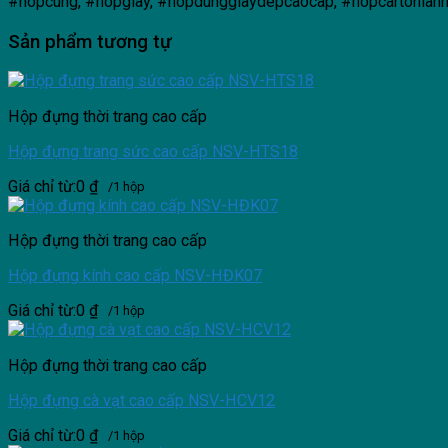
#hopcung, #hopgiay, #hopdunggiaydepcaocap, #hopcartonl
Sản phẩm tương tự
Hộp đựng thời trang cao cấp
Hộp đựng trang sức cao cấp NSV-HTS18
Giá chỉ từ:
0
₫
/1 hộp
Hộp đựng thời trang cao cấp
Hộp đựng kính cao cấp NSV-HĐK07
Giá chỉ từ:
0
₫
/1 hộp
Hộp đựng thời trang cao cấp
Hộp đựng cà vạt cao cấp NSV-HCV12
Giá chỉ từ:
0
₫
/1 hộp