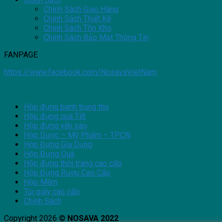
Chính Sách Giao Hàng
Chính Sách Thiết Kế
Chính Sách Tồn Kho
Chính Sách Bảo Mật Thông Tin
FANPAGE
https://www.facebook.com/NosavaVietNam
Hộp đựng bánh trung thu
Hộp đựng quà Tết
Hộp đựng yến sào
Hộp Dược – Mỹ Phẩm – TPCN
Hộp Đựng Gia Dụng
Hộp Đựng Quà
Hộp đựng thời trang cao cấp
Hộp Đựng Rượu Cao Cấp
Hộp Mềm
Túi giấy cao cấp
Chính Sách
Copyright 2026 ©
NOSAVA 2022