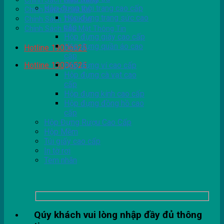
Chính Sách Giao Hàng
Hộp đựng thời trang cao cấp
Chính Sách Thiết Kế
Hộp đựng trang sức cao
Chính Sách Tồn Kho
cấp
Chính Sách Bảo Mật Thông Tin
Hộp đựng giày cao cấp
Hộp đựng quần áo cao
Hotline 19006525
cấp
Hotline 19006525
Hộp đựng ví cao cấp
Hộp đựng cà vạt cao
cấp
Hộp đựng kính cao cấp
Hộp đựng đồng hồ cao
cấp
Hộp Đựng Rượu Cao Cấp
Hộp Mềm
Túi giấy cao cấp
In tờ rơi
Tem nhãn
Qúy khách vui lòng nhập đầy đủ thông