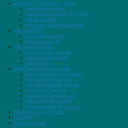
Hộp Dược – Mỹ Phẩm – TPCN
Hộp đựng mỹ phẩm
Hộp đựng thực phẩm chức năng
Hộp dược phẩm
Hộp đựng đông trùng hạ thảo
Hộp Đựng Quà
Hộp đựng quà tặng
Hộp cứng cao cấp
Hộp Đựng Gia Dụng
Hộp đựng dao cao cấp
Hộp đựng trầm hương
Hộp đựng trà
Hộp đựng thời trang cao cấp
Hộp đựng trang sức cao cấp
Hộp đựng giày cao cấp
Hộp đựng quần áo cao cấp
Hộp đựng ví cao cấp
Hộp đựng cà vạt cao cấp
Hộp đựng kính cao cấp
Hộp đựng đồng hồ cao cấp
Hộp Đựng Rượu Cao Cấp
Hộp Mềm
Túi giấy cao cấp