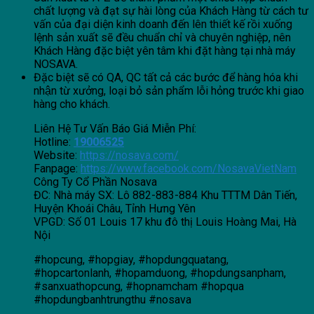
chất lượng và đạt sự hài lòng của Khách Hàng từ cách tư
vấn của đại diện kinh doanh đến lên thiết kế rồi xuống
lệnh sản xuất sẽ đều chuẩn chỉ và chuyên nghiệp, nên
Khách Hàng đặc biệt yên tâm khi đặt hàng tại nhà máy
NOSAVA.
Đặc biệt sẽ có QA, QC tất cả các bước để hàng hóa khi
nhận từ xưởng, loại bỏ sản phẩm lỗi hỏng trước khi giao
hàng cho khách.
Liên Hệ Tư Vấn Báo Giá Miễn Phí:
Hotline:
19006525
Website:
https://nosava.com/
Fanpage:
https://www.facebook.com/NosavaVietNam
Công Ty Cổ Phần Nosava
ĐC: Nhà máy SX: Lô 882-883-884 Khu TTTM Dân Tiến,
Huyện Khoái Châu, Tỉnh Hưng Yên
VPGD: Số 01 Louis 17 khu đô thị Louis Hoàng Mai, Hà
Nội
#hopcung, #hopgiay, #hopdungquatang,
#hopcartonlanh, #hopamduong, #hopdungsanpham,
#sanxuathopcung, #hopnamcham #hopqua
#hopdungbanhtrungthu #nosava