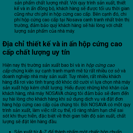
sản phẩm chất lượng nhất. Với quy trình sản xuất, thiết
kế và in ấn đồng bộ, khách hàng sẽ được tối ưu thời gian
cũng như chi phí in hộp cứng cao cấp. Bên cạnh đó, chi
phí hộp cứng cao cấp tại Nosava canh tranh nhất trên thị
trường, đảm bảo quý khách hàng sẽ hài lòng với chất
lượng sản phẩm của nhà máy.
Địa chỉ thiết kế và in ấn hộp cứng cao
cấp chất lượng uy tín
Hiện nay thị trường sản xuất bao bì và in
hộp cứng cao
cấp
chứng kiến sự cạnh tranh mạnh mẽ từ rất nhiều cơ sở và
doanh nghiệp nhà máy sản xuất. Tuy nhiên, rất nhiều khách
hàng đã rơi vào tình trạng dở khóc dở cười vì lựa chọn nhà máy
sản xuất hộp kém chất lượng. Hiểu được những khó khăn của
khách hàng, nhà máy NOSAVA chúng tôi đảm bảo sẽ đem đến
sự hài lòng cho khách hàng khi sử dụng dịch vụ và đặt đơn
hàng hộp cứng cao cấp của chúng tôi. Bởi NOSAVA có một quy
trình sản xuất, làm việc rất cụ thể, rõ ràng nhằm hạn chế sai
sót khi thực hiện, đặc biệt về thời gian tiến độ sản xuất, chất
lượng sẽ đặt lên hàng đầu.
Sản xuất từ A-Z để thành phẩm một chiếc hộp chuẩn