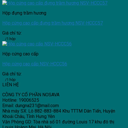
Hộp đựng trầm hương
Hộp cứng cao cấp đựng trầm hương NSV-HCCC57
Giá chỉ từ:
/1 hộp
Hộp cứng cao cấp
Hộp cứng cao cấp NSV-HCCC56
Giá chỉ từ:
/1 hộp
LIÊN HỆ
CÔNG TY CỔ PHẦN NOSAVA
Hotline: 19006525
Email: dungna231@mail.com
Nhà máy SX: Lô 882-883-884 Khu TTTM Dân Tiến, Huyện
Khoái Châu, Tỉnh Hưng Yên
Văn Phòng GD: Tòa nhà số 01 đường Louis 17 khu đô thị
Louis Hoàng Mai, Hà Nội