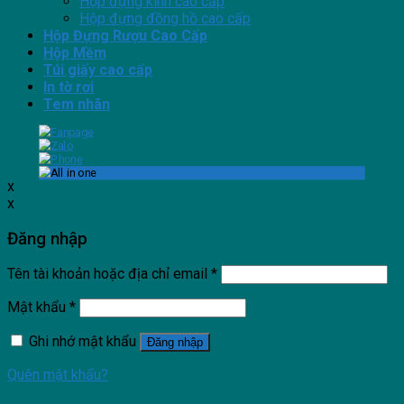
Hộp đựng kính cao cấp
Hộp đựng đồng hồ cao cấp
Hộp Đựng Rượu Cao Cấp
Hộp Mềm
Túi giấy cao cấp
In tờ rơi
Tem nhãn
x
x
Đăng nhập
Tên tài khoản hoặc địa chỉ email
*
Mật khẩu
*
Ghi nhớ mật khẩu
Đăng nhập
Quên mật khẩu?