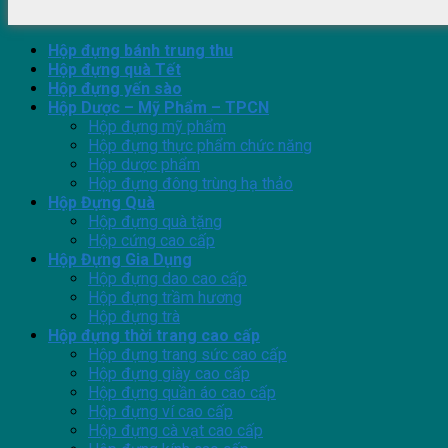
Hộp đựng bánh trung thu
Hộp đựng quà Tết
Hộp đựng yến sào
Hộp Dược – Mỹ Phẩm – TPCN
Hộp đựng mỹ phẩm
Hộp đựng thực phẩm chức năng
Hộp dược phẩm
Hộp đựng đông trùng hạ thảo
Hộp Đựng Quà
Hộp đựng quà tặng
Hộp cứng cao cấp
Hộp Đựng Gia Dụng
Hộp đựng dao cao cấp
Hộp đựng trầm hương
Hộp đựng trà
Hộp đựng thời trang cao cấp
Hộp đựng trang sức cao cấp
Hộp đựng giày cao cấp
Hộp đựng quần áo cao cấp
Hộp đựng ví cao cấp
Hộp đựng cà vạt cao cấp