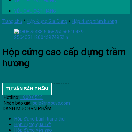
YÊU CẦU ĐẶT HÀNG
YÊU CẦU ĐẶT HÀNG
Trang chủ
/
Hộp Đựng Gia Dụng
/
Hộp đựng trầm hương
Hộp cứng cao cấp đựng trầm
hương
--------------------------------------
TƯ VẤN SẢN PHẨM
Hotline:
1900 6525
Nhận báo giá:
sale@nosava.com
DANH MỤC SẢN PHẨM
Hộp đựng bánh trung thu
Hộp đựng quà Tết
Hộp đựng yến sào