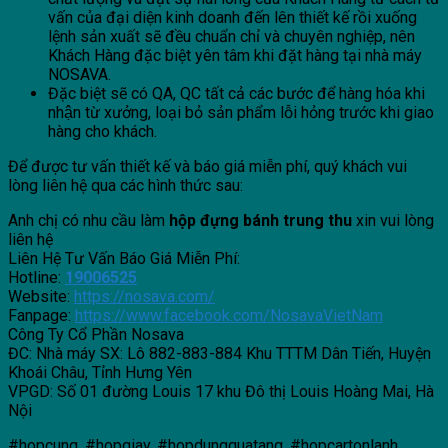
vấn của đại diện kinh doanh đến lên thiết kế rồi xuống
lệnh sản xuất sẽ đều chuẩn chỉ và chuyên nghiệp, nên
Khách Hàng đặc biệt yên tâm khi đặt hàng tại nhà máy
NOSAVA.
Đặc biệt sẽ có QA, QC tất cả các bước để hàng hóa khi
nhận từ xưởng, loại bỏ sản phẩm lỗi hỏng trước khi giao
hàng cho khách.
Để được tư vấn thiết kế và báo giá miễn phí, quý khách vui
lòng liên hệ qua các hình thức sau:
Anh chị có nhu cầu làm
hộp đựng bánh trung thu
xin vui lòng
liên hệ
Liên Hệ Tư Vấn Báo Giá Miễn Phí:
Hotline:
19006525
Website:
https://nosava.com/
Fanpage:
https://www.facebook.com/NosavaVietNam
Công Ty Cổ Phần Nosava
ĐC: Nhà máy SX: Lô 882-883-884 Khu TTTM Dân Tiến, Huyện
Khoái Châu, Tỉnh Hưng Yên
VPGD: Số 01 đường Louis 17 khu Đô thị Louis Hoàng Mai, Hà
Nội
#hopcung, #hopgiay, #hopdungquatang, #hopcartonlanh,