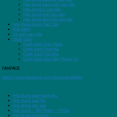
Hộp đựng trang sức cao cấp
Hộp đựng ví cao cấp
Hộp đựng kính cao cấp
Hộp đựng đồng hồ cao cấp
Hộp Đựng Rượu Cao Cấp
Hộp Mềm
Túi giấy cao cấp
Chính Sách
Chính Sách Giao Hàng
Chính Sách Thiết Kế
Chính Sách Tồn Kho
Chính Sách Bảo Mật Thông Tin
FANPAGE
https://www.facebook.com/NosavaVietNam
Hộp đựng bánh trung thu
Hộp đựng quà Tết
Hộp đựng yến sào
Hộp Dược – Mỹ Phẩm – TPCN
Hộp Đựng Gia Dụng