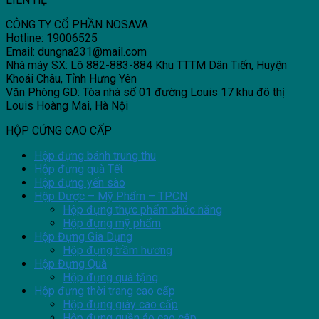
CÔNG TY CỔ PHẦN NOSAVA
Hotline: 19006525
Email: dungna231@mail.com
Nhà máy SX: Lô 882-883-884 Khu TTTM Dân Tiến, Huyện
Khoái Châu, Tỉnh Hưng Yên
Văn Phòng GD: Tòa nhà số 01 đường Louis 17 khu đô thị
Louis Hoàng Mai, Hà Nội
HỘP CỨNG CAO CẤP
Hộp đựng bánh trung thu
Hộp đựng quà Tết
Hộp đựng yến sào
Hộp Dược – Mỹ Phẩm – TPCN
Hộp đựng thực phẩm chức năng
Hộp đựng mỹ phẩm
Hộp Đựng Gia Dụng
Hộp đựng trầm hương
Hộp Đựng Quà
Hộp đựng quà tặng
Hộp đựng thời trang cao cấp
Hộp đựng giày cao cấp
Hộp đựng quần áo cao cấp