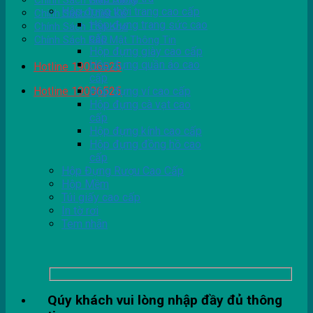
Chính Sách Giao Hàng
Hộp đựng thời trang cao cấp
Chính Sách Thiết Kế
Hộp đựng trang sức cao
Chính Sách Tồn Kho
cấp
Chính Sách Bảo Mật Thông Tin
Hộp đựng giày cao cấp
Hộp đựng quần áo cao
Hotline 19006525
cấp
Hotline 19006525
Hộp đựng ví cao cấp
Hộp đựng cà vạt cao
cấp
Hộp đựng kính cao cấp
Hộp đựng đồng hồ cao
cấp
Hộp Đựng Rượu Cao Cấp
Hộp Mềm
Túi giấy cao cấp
In tờ rơi
Tem nhãn
Qúy khách vui lòng nhập đầy đủ thông