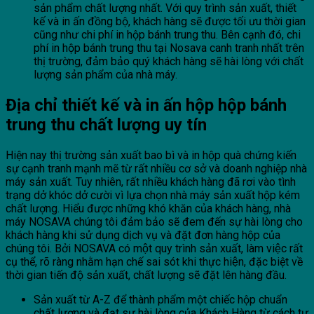
sản phẩm chất lượng nhất. Với quy trình sản xuất, thiết
kế và in ấn đồng bộ, khách hàng sẽ được tối ưu thời gian
cũng như chi phí in hộp bánh trung thu. Bên cạnh đó, chi
phí in hộp bánh trung thu tại Nosava canh tranh nhất trên
thị trường, đảm bảo quý khách hàng sẽ hài lòng với chất
lượng sản phẩm của nhà máy.
Địa chỉ thiết kế và in ấn h
ộp hộp bánh
trung thu chất lượng uy tín
Hiện nay thị trường sản xuất bao bì và in hộp quà chứng kiến
sự cạnh tranh mạnh mẽ từ rất nhiều cơ sở và doanh nghiệp nhà
máy sản xuất. Tuy nhiên, rất nhiều khách hàng đã rơi vào tình
trạng dở khóc dở cười vì lựa chọn nhà máy sản xuất hộp kém
chất lượng. Hiểu được những khó khăn của khách hàng, nhà
máy NOSAVA chúng tôi đảm bảo sẽ đem đến sự hài lòng cho
khách hàng khi sử dụng dịch vụ và đặt đơn hàng hộp của
chúng tôi. Bởi NOSAVA có một quy trình sản xuất, làm việc rất
cụ thể, rõ ràng nhằm hạn chế sai sót khi thực hiện, đặc biệt về
thời gian tiến độ sản xuất, chất lượng sẽ đặt lên hàng đầu.
Sản xuất từ A-Z để thành phẩm một chiếc hộp chuẩn
chất lượng và đạt sự hài lòng của Khách Hàng từ cách tư