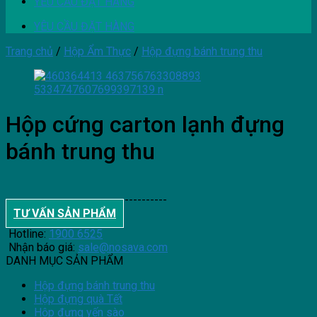
YÊU CẦU ĐẶT HÀNG
YÊU CẦU ĐẶT HÀNG
Trang chủ
/
Hộp Ẩm Thực
/
Hộp đựng bánh trung thu
Hộp cứng carton lạnh đựng
bánh trung thu
--------------------------------------
TƯ VẤN SẢN PHẨM
Hotline:
1900 6525
Nhận báo giá:
sale@nosava.com
DANH MỤC SẢN PHẨM
Hộp đựng bánh trung thu
Hộp đựng quà Tết
Hộp đựng yến sào