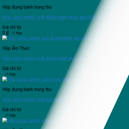
Hộp đựng bánh trung thu
Hộp cứng carton lạnh đựng bánh trung thu NSV-HBTT21
Giá chỉ từ:
0
₫
/1 hộp
Hộp Ẩm Thực
Hộp cứng carton lạnh đựng bánh trung thu
Giá chỉ từ:
/1 hộp
Hộp đựng bánh trung thu
Hộp cứng carton lạnh đựng bánh trung thu NSV-HBTT32
Giá chỉ từ:
/1 hộp