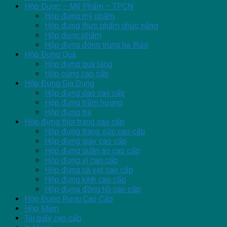
Hộp Dược – Mỹ Phẩm – TPCN
Hộp đựng mỹ phẩm
Hộp đựng thực phẩm chức năng
Hộp dược phẩm
Hộp đựng đông trùng hạ thảo
Hộp Đựng Quà
Hộp đựng quà tặng
Hộp cứng cao cấp
Hộp Đựng Gia Dụng
Hộp đựng dao cao cấp
Hộp đựng trầm hương
Hộp đựng trà
Hộp đựng thời trang cao cấp
Hộp đựng trang sức cao cấp
Hộp đựng giày cao cấp
Hộp đựng quần áo cao cấp
Hộp đựng ví cao cấp
Hộp đựng cà vạt cao cấp
Hộp đựng kính cao cấp
Hộp đựng đồng hồ cao cấp
Hộp Đựng Rượu Cao Cấp
Hộp Mềm
Túi giấy cao cấp