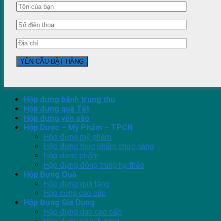
Hộp đựng bánh trung thu
Hộp đựng quà Tết
Hộp đựng yến sào
Hộp Dược – Mỹ Phẩm – TPCN
Hộp đựng mỹ phẩm
Hộp đựng thực phẩm chức năng
Hộp dược phẩm
Hộp đựng đông trùng hạ thảo
Hộp Đựng Quà
Hộp đựng quà tặng
Hộp cứng cao cấp
Hộp Đựng Gia Dụng
Hộp đựng dao cao cấp