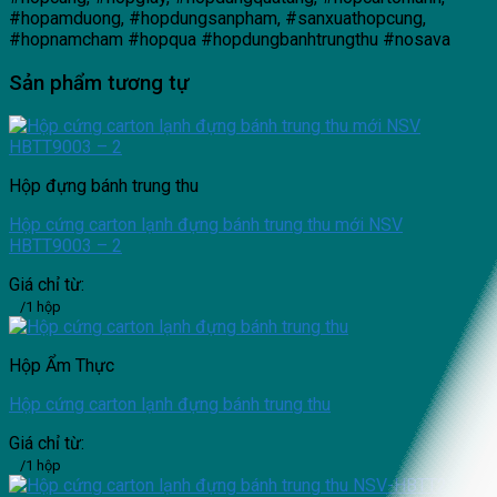
#hopamduong, #hopdungsanpham, #sanxuathopcung,
#hopnamcham #hopqua #hopdungbanhtrungthu #nosava
Sản phẩm tương tự
Hộp đựng bánh trung thu
Hộp cứng carton lạnh đựng bánh trung thu mới NSV
HBTT9003 – 2
Giá chỉ từ:
/1 hộp
Hộp Ẩm Thực
Hộp cứng carton lạnh đựng bánh trung thu
Giá chỉ từ:
/1 hộp