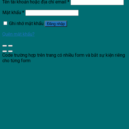
Tên tài khoản hoặc địa chỉ email
*
Mật khẩu
*
Ghi nhớ mật khẩu
Đăng nhập
Quên mật khẩu?
Code trường hợp trên trang có nhiều form và bắt sự kiện riêng
cho từng form