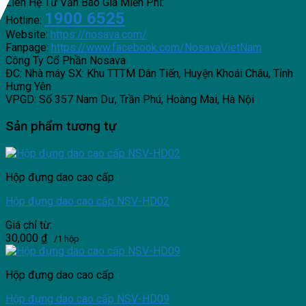
Liên Hệ Tư Vấn Báo Giá Miễn Phí:
1900 6525
Hotline:
Website:
https://nosava.com/
Fanpage:
https://www.facebook.com/NosavaVietNam
Công Ty Cổ Phần Nosava
ĐC: Nhà máy SX: Khu TTTM Dân Tiến, Huyện Khoái Châu, Tỉnh
Hưng Yên
VPGD: Số 357 Nam Dư, Trần Phú, Hoàng Mai, Hà Nội
Sản phẩm tương tự
Hộp đựng dao cao cấp
Hộp đựng dao cao cấp NSV-HD02
Giá chỉ từ:
30,000
₫
/1 hộp
Hộp đựng dao cao cấp
Hộp đựng dao cao cấp NSV-HD09