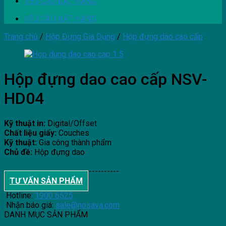
YÊU CẦU ĐẶT HÀNG
YÊU CẦU ĐẶT HÀNG
Trang chủ
/
Hộp Đựng Gia Dụng
/
Hộp đựng dao cao cấp
Hộp đựng dao cao cấp NSV-
HD04
Kỹ thuật in:
Digital/Offset
Chất liệu giấy:
Couches
Kỹ thuật:
Gia công thành phẩm
Chủ đề:
Hộp đựng dao
--------------------------------------
TƯ VẤN SẢN PHẨM
Hotline:
1900 6525
Nhận báo giá:
sale@nosava.com
DANH MỤC SẢN PHẨM