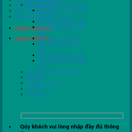
Chính Sách Giao Hàng
Hộp đựng thời trang cao cấp
Chính Sách Thiết Kế
Hộp đựng trang sức cao
Chính Sách Tồn Kho
cấp
Chính Sách Bảo Mật Thông Tin
Hộp đựng giày cao cấp
Hộp đựng quần áo cao
Hotline 19006525
cấp
Hotline 19006525
Hộp đựng ví cao cấp
Hộp đựng cà vạt cao
cấp
Hộp đựng kính cao cấp
Hộp đựng đồng hồ cao
cấp
Hộp Đựng Rượu Cao Cấp
Hộp Mềm
Túi giấy cao cấp
In tờ rơi
Tem nhãn
Qúy khách vui lòng nhập đầy đủ thông