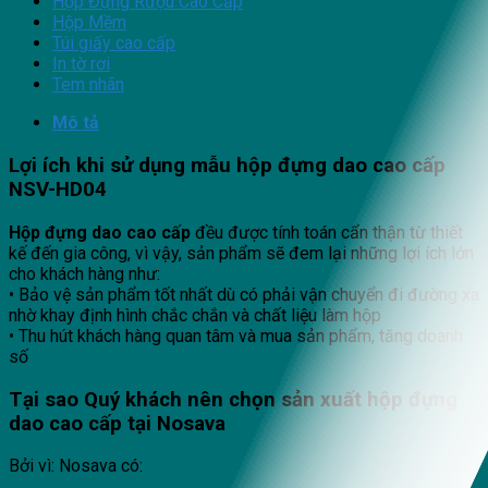
Hộp Đựng Rượu Cao Cấp
Hộp Mềm
Túi giấy cao cấp
In tờ rơi
Tem nhãn
Mô tả
Lợi ích khi sử dụng mẫu hộp đựng dao cao cấp
NSV-HD04
Hộp đựng dao cao cấp
đều được tính toán cẩn thận từ thiết
kế đến gia công, vì vậy, sản phẩm sẽ đem lại những lợi ích lớn
cho khách hàng như:
• Bảo vệ sản phẩm tốt nhất dù có phải vận chuyển đi đường xa
nhờ khay định hình chắc chắn và chất liệu làm hộp
• Thu hút khách hàng quan tâm và mua sản phẩm, tăng doanh
số
Tại sao Quý khách nên chọn sản xuất hộp đựng
dao cao cấp
tại
Nosava
Bởi vì: Nosava có: