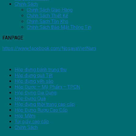
Chính Sách
Chính Sách Giao Hàng
Chính Sách Thiết Kế
Chính Sách Tồn Kho
Chính Sách Bảo Mật Thông Tin
FANPAGE
https://www.facebook.com/NosavaVietNam
Hộp đựng bánh trung thu
Hộp đựng quà Tết
Hộp đựng yến sào
Hộp Dược – Mỹ Phẩm – TPCN
Hộp Đựng Gia Dụng
Hộp Đựng Quà
Hộp đựng thời trang cao cấp
Hộp Đựng Rượu Cao Cấp
Hộp Mềm
Túi giấy cao cấp
Chính Sách