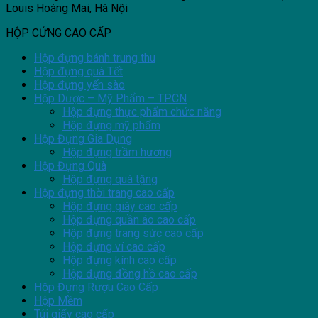
Louis Hoàng Mai, Hà Nội
HỘP CỨNG CAO CẤP
Hộp đựng bánh trung thu
Hộp đựng quà Tết
Hộp đựng yến sào
Hộp Dược – Mỹ Phẩm – TPCN
Hộp đựng thực phẩm chức năng
Hộp đựng mỹ phẩm
Hộp Đựng Gia Dụng
Hộp đựng trầm hương
Hộp Đựng Quà
Hộp đựng quà tặng
Hộp đựng thời trang cao cấp
Hộp đựng giày cao cấp
Hộp đựng quần áo cao cấp
Hộp đựng trang sức cao cấp
Hộp đựng ví cao cấp
Hộp đựng kính cao cấp
Hộp đựng đồng hồ cao cấp
Hộp Đựng Rượu Cao Cấp
Hộp Mềm
Túi giấy cao cấp