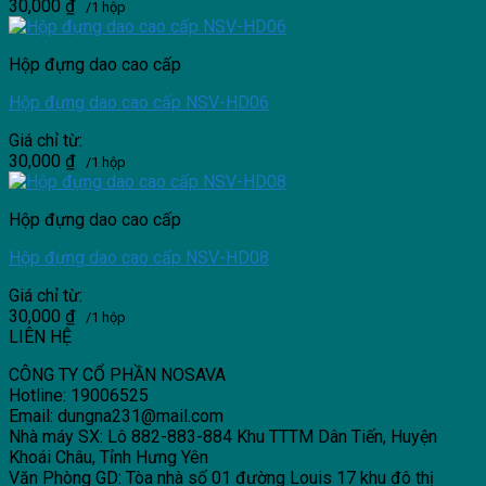
30,000
₫
/1 hộp
Hộp đựng dao cao cấp
Hộp đựng dao cao cấp NSV-HD06
Giá chỉ từ:
30,000
₫
/1 hộp
Hộp đựng dao cao cấp
Hộp đựng dao cao cấp NSV-HD08
Giá chỉ từ:
30,000
₫
/1 hộp
LIÊN HỆ
CÔNG TY CỔ PHẦN NOSAVA
Hotline: 19006525
Email: dungna231@mail.com
Nhà máy SX: Lô 882-883-884 Khu TTTM Dân Tiến, Huyện
Khoái Châu, Tỉnh Hưng Yên
Văn Phòng GD: Tòa nhà số 01 đường Louis 17 khu đô thị