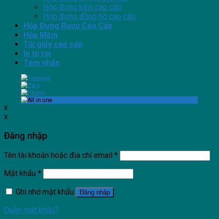
Hộp đựng kính cao cấp
Hộp đựng đồng hồ cao cấp
Hộp Đựng Rượu Cao Cấp
Hộp Mềm
Túi giấy cao cấp
In tờ rơi
Tem nhãn
x
x
Đăng nhập
Tên tài khoản hoặc địa chỉ email
*
Mật khẩu
*
Ghi nhớ mật khẩu
Đăng nhập
Quên mật khẩu?