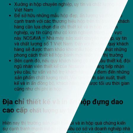
Xưởng in hộp chuyên nghiệp, uy tín và chất lượng số 1
Việt Nam
Để sở hữu những mẫu hộp đẹp, ấn tượng và độc đáo
cạnh tranh với các thương hiệu hộp trên thị trường, khách
hàng cần lựa chọn địa chỉ thiết kế và in hộp chuyên
nghiệp, uy tín cũng như có kinh nghiệm trong lĩnh vực
này. NOSAVA – Nhà máy sản xuất chuyên nghiệp, uy tín
và chất lượng số 1 Việt Nam. Đến với Nosava quý khách
hàng sẽ được tham khảo kho mẫu hộp cập nhật những
phong cách thiết kế hộp bánh mới nhất trên thị trường.
Bên cạnh đó, nếu quý khách hàng có yêu cầu thiết kế, đội
ngũ nhân viên thiết kế của Nosava sẵn sàng tiếp nhận
yêu cầu, tư vấn và hỗ trợ khách hàng, để đem đến những
sản phẩm chất lượng nhất. Với quy trình sản xuất, thiết
kế và in ấn đồng bộ, khách hàng sẽ được tối ưu thời gian
cũng như chi phí in hộp.
Địa chỉ thiết kế và in ấn hộp đựng dao
cao cấp
chất lượng uy tín
Hiện nay thị trường sản xuất bao bì và in hộp quà chứng kiến
sự cạnh tranh mạnh mẽ từ rất nhiều cơ sở và doanh nghiệp nhà