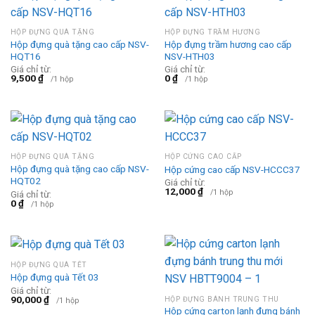
HỘP ĐỰNG QUÀ TẶNG
HỘP ĐỰNG TRẦM HƯƠNG
Hộp đựng quà tặng cao cấp NSV-
Hộp đựng trầm hương cao cấp
HQT16
NSV-HTH03
Giá chỉ từ:
Giá chỉ từ:
9,500
₫
0
₫
/1 hộp
/1 hộp
HỘP ĐỰNG QUÀ TẶNG
HỘP CỨNG CAO CẤP
Hộp đựng quà tặng cao cấp NSV-
Hộp cứng cao cấp NSV-HCCC37
HQT02
Giá chỉ từ:
12,000
₫
/1 hộp
Giá chỉ từ:
0
₫
/1 hộp
HỘP ĐỰNG QUÀ TẾT
Hộp đựng quà Tết 03
Giá chỉ từ:
90,000
₫
HỘP ĐỰNG BÁNH TRUNG THU
/1 hộp
Hộp cứng carton lạnh đựng bánh