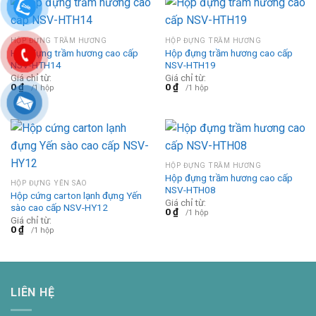
HỘP ĐỰNG TRẦM HƯƠNG
HỘP ĐỰNG TRẦM HƯƠNG
Hộp đựng trầm hương cao cấp
Hộp đựng trầm hương cao cấp
NSV-HTH14
NSV-HTH19
Giá chỉ từ:
Giá chỉ từ:
0
₫
0
₫
/1 hộp
/1 hộp
HỘP ĐỰNG TRẦM HƯƠNG
Hộp đựng trầm hương cao cấp
HỘP ĐỰNG YẾN SÀO
NSV-HTH08
Hộp cứng carton lạnh đựng Yến
Giá chỉ từ:
sào cao cấp NSV-HY12
0
₫
/1 hộp
Giá chỉ từ:
0
₫
/1 hộp
LIÊN HỆ