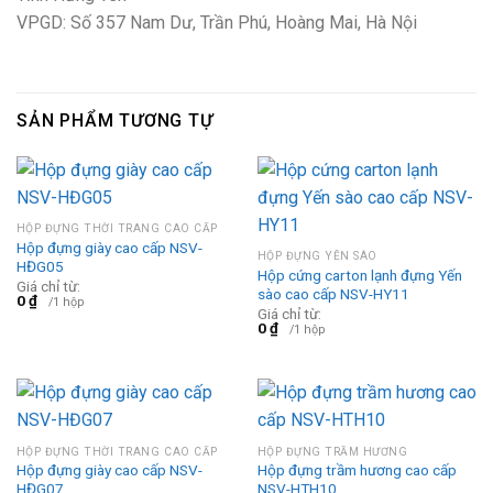
VPGD: Số 357 Nam Dư, Trần Phú, Hoàng Mai, Hà Nội
SẢN PHẨM TƯƠNG TỰ
HỘP ĐỰNG THỜI TRANG CAO CẤP
Hộp đựng giày cao cấp NSV-
HỘP ĐỰNG YẾN SÀO
HĐG05
Hộp cứng carton lạnh đựng Yến
Giá chỉ từ:
sào cao cấp NSV-HY11
0
₫
/1 hộp
Giá chỉ từ:
0
₫
/1 hộp
HỘP ĐỰNG THỜI TRANG CAO CẤP
HỘP ĐỰNG TRẦM HƯƠNG
Hộp đựng giày cao cấp NSV-
Hộp đựng trầm hương cao cấp
HĐG07
NSV-HTH10