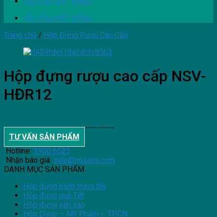
YÊU CẦU ĐẶT HÀNG
YÊU CẦU ĐẶT HÀNG
Trang chủ
/
Hộp Đựng Rượu Cao Cấp
Hộp đựng rượu cao cấp NSV-
HĐR12
--------------------------------------
TƯ VẤN SẢN PHẨM
Hotline:
1900 6525
Nhận báo giá:
sale@nosava.com
DANH MỤC SẢN PHẨM
Hộp đựng bánh trung thu
Hộp đựng quà Tết
Hộp đựng yến sào
Hộp Dược – Mỹ Phẩm – TPCN