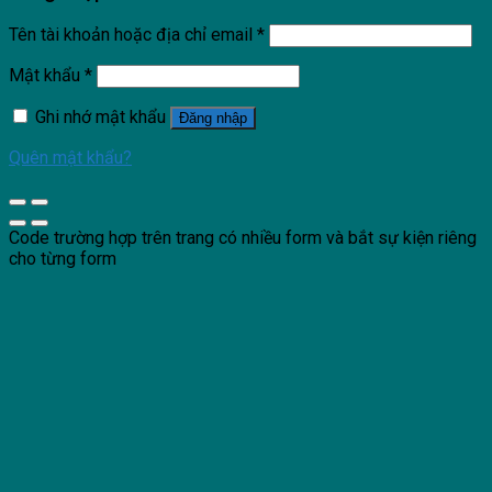
Tên tài khoản hoặc địa chỉ email
*
Mật khẩu
*
Ghi nhớ mật khẩu
Đăng nhập
Quên mật khẩu?
Code trường hợp trên trang có nhiều form và bắt sự kiện riêng
cho từng form