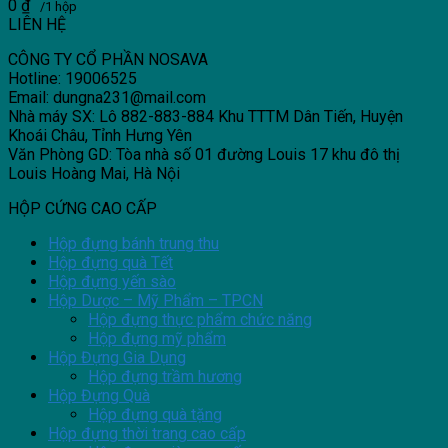
0
₫
/1 hộp
LIÊN HỆ
CÔNG TY CỔ PHẦN NOSAVA
Hotline: 19006525
Email: dungna231@mail.com
Nhà máy SX: Lô 882-883-884 Khu TTTM Dân Tiến, Huyện
Khoái Châu, Tỉnh Hưng Yên
Văn Phòng GD: Tòa nhà số 01 đường Louis 17 khu đô thị
Louis Hoàng Mai, Hà Nội
HỘP CỨNG CAO CẤP
Hộp đựng bánh trung thu
Hộp đựng quà Tết
Hộp đựng yến sào
Hộp Dược – Mỹ Phẩm – TPCN
Hộp đựng thực phẩm chức năng
Hộp đựng mỹ phẩm
Hộp Đựng Gia Dụng
Hộp đựng trầm hương
Hộp Đựng Quà
Hộp đựng quà tặng
Hộp đựng thời trang cao cấp