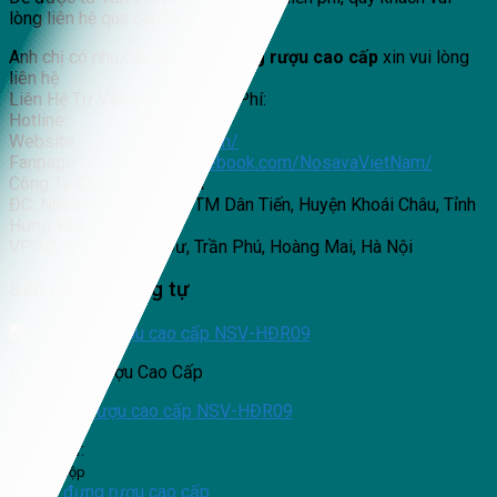
lòng liên hệ qua các hình thức sau:
Anh chị có nhu cầu làm
hộp đựng rượu cao cấp
xin vui lòng
liên hệ
Liên Hệ Tư Vấn Báo Giá Miễn Phí:
Hotline:
1900 6525
Website:
https://nosava.com/
Fanpage:
https://www.facebook.com/NosavaVietNam/
Công Ty Cổ Phần Nosava
ĐC: Nhà máy SX: Khu TTTM Dân Tiến, Huyện Khoái Châu, Tỉnh
Hưng Yên
VPGD: Số 357 Nam Dư, Trần Phú, Hoàng Mai, Hà Nội
Sản phẩm tương tự
Hộp Đựng Rượu Cao Cấp
Hộp đựng rượu cao cấp NSV-HĐR09
Giá chỉ từ:
0
₫
/1 hộp