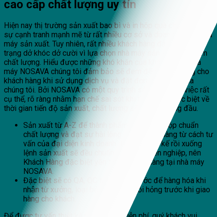
cao cấp
chất lượng uy tín
Hiện nay thị trường sản xuất bao bì và in hộp quà chứng kiến
sự cạnh tranh mạnh mẽ từ rất nhiều cơ sở và doanh nghiệp nhà
máy sản xuất. Tuy nhiên, rất nhiều khách hàng đã rơi vào tình
trạng dở khóc dở cười vì lựa chọn nhà máy sản xuất hộp kém
chất lượng. Hiểu được những khó khăn của khách hàng, nhà
máy NOSAVA chúng tôi đảm bảo sẽ đem đến sự hài lòng cho
khách hàng khi sử dụng dịch vụ và đặt đơn hàng hộp của
chúng tôi. Bởi NOSAVA có một quy trình sản xuất, làm việc rất
cụ thể, rõ ràng nhằm hạn chế sai sót khi thực hiện, đặc biệt về
thời gian tiến độ sản xuất, chất lượng sẽ đặt lên hàng đầu.
Sản xuất từ A-Z để thành phẩm một chiếc hộp chuẩn
chất lượng và đạt sự hài lòng của Khách Hàng từ cách tư
vấn của đại diện kinh doanh đến lên thiết kế rồi xuống
lệnh sản xuất sẽ đều chuẩn chỉ và chuyên nghiệp, nên
Khách Hàng đặc biệt yên tâm khi đặt hàng tại nhà máy
NOSAVA.
Đặc biệt sẽ có QA, QC tất cả các bước để hàng hóa khi
nhận từ xưởng, loại bỏ sản phẩm lỗi hỏng trước khi giao
hàng cho khách.
Để được tư vấn thiết kế và báo giá miễn phí, quý khách vui