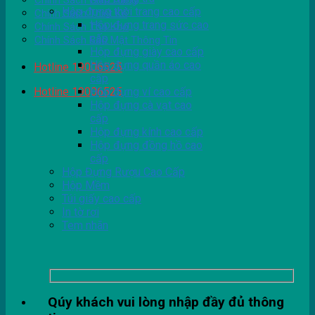
Chính Sách Giao Hàng
Hộp đựng thời trang cao cấp
Chính Sách Thiết Kế
Hộp đựng trang sức cao
Chính Sách Tồn Kho
cấp
Chính Sách Bảo Mật Thông Tin
Hộp đựng giày cao cấp
Hộp đựng quần áo cao
Hotline 19006525
cấp
Hotline 19006525
Hộp đựng ví cao cấp
Hộp đựng cà vạt cao
cấp
Hộp đựng kính cao cấp
Hộp đựng đồng hồ cao
cấp
Hộp Đựng Rượu Cao Cấp
Hộp Mềm
Túi giấy cao cấp
In tờ rơi
Tem nhãn
Qúy khách vui lòng nhập đầy đủ thông