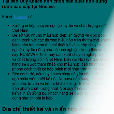
Tại sao Quý khách nên chọn sản xuất hộp đựng
rượu cao cấp
tại
Nosava
Bởi vì:
Nosava
có:
Xưởng in hộp chuyên nghiệp, uy tín và chất lượng số 1
Việt Nam
Để sở hữu những mẫu hộp đẹp, ấn tượng và độc đáo
cạnh tranh với các thương hiệu hộp trên thị trường, khách
hàng cần lựa chọn địa chỉ thiết kế và in hộp chuyên
nghiệp, uy tín cũng như có kinh nghiệm trong lĩnh vực
này. NOSAVA – Nhà máy sản xuất chuyên nghiệp, uy tín
và chất lượng số 1 Việt Nam. Đến với Nosava quý khách
hàng sẽ được tham khảo kho mẫu hộp cập nhật những
phong cách thiết kế hộp bánh mới nhất trên thị trường.
Bên cạnh đó, nếu quý khách hàng có yêu cầu thiết kế, đội
ngũ nhân viên thiết kế của Nosava sẵn sàng tiếp nhận
yêu cầu, tư vấn và hỗ trợ khách hàng, để đem đến những
sản phẩm chất lượng nhất. Với quy trình sản xuất, thiết
kế và in ấn đồng bộ, khách hàng sẽ được tối ưu thời gian
cũng như chi phí in hộp.
Địa chỉ thiết kế và in ấn hộp đựng rượu