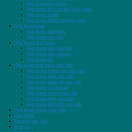
Hộp đựng mỹ phẩm
Hộp đựng thực phẩm chức năng
Hộp dược phẩm
Hộp đựng đông trùng hạ thảo
Hộp Đựng Quà
Hộp đựng quà tặng
Hộp cứng cao cấp
Hộp Đựng Gia Dụng
Hộp đựng dao cao cấp
Hộp đựng trầm hương
Hộp đựng trà
Hộp đựng thời trang cao cấp
Hộp đựng trang sức cao cấp
Hộp đựng giày cao cấp
Hộp đựng quần áo cao cấp
Hộp đựng ví cao cấp
Hộp đựng cà vạt cao cấp
Hộp đựng kính cao cấp
Hộp đựng đồng hồ cao cấp
Hộp Đựng Rượu Cao Cấp
Hộp Mềm
Túi giấy cao cấp
In tờ rơi