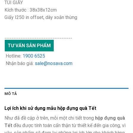
TÚI GIẤY
Kích thước : 38x38x12cm
Giấy I250 in offset, dây xoắn thừng
--------------------------------------
TƯ VẤN SẢN PHẨM
Hotline:
1900 6525
Nhận báo giá:
sale@nosava.com
MÔ TẢ
Lợi ích khi sử dụng mẫu hộp
đựng quà Tết
Như đã đề cập ở trên, mỗi một chi tiết trong
hộp đựng quà
Tết
đều được tính toán cẩn thận từ thiết kế đến gia công, vì
vậy, sản phẩm sẽ đem lại những lợi ích lớn cho khách hàng