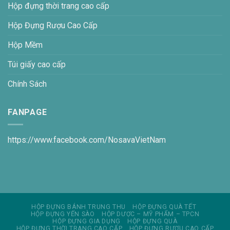
Hộp đựng thời trang cao cấp
Hộp Đựng Rượu Cao Cấp
Hộp Mềm
Túi giấy cao cấp
Chính Sách
FANPAGE
https://www.facebook.com/NosavaVietNam
HỘP ĐỰNG BÁNH TRUNG THU
HỘP ĐỰNG QUÀ TẾT
HỘP ĐỰNG YẾN SÀO
HỘP DƯỢC – MỸ PHẨM – TPCN
HỘP ĐỰNG GIA DỤNG
HỘP ĐỰNG QUÀ
HỘP ĐỰNG THỜI TRANG CAO CẤP
HỘP ĐỰNG RƯỢU CAO CẤP