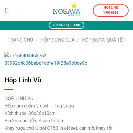
Skip
HOTLINE
to
19006525
content
YÊU CẦU ĐẶT HÀNG
TRANG CHỦ
/
HỘP ĐỰNG QUÀ
/
HỘP ĐỰNG QUÀ TẾT
Hộp Linh Vũ
HỘP LINH VŨ
Hộp nam châm 2 cánh + Tag Logo
Kích thước: 36x36x10cm
Bìa 3mm in offset cán tơ tằm
Khay rượu chữ U bồi C150 in offset, cán mờ, khay rời