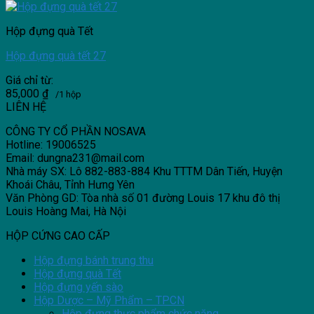
Hộp đựng quà Tết
Hộp đựng quà tết 27
Giá chỉ từ:
85,000
₫
/1 hộp
LIÊN HỆ
CÔNG TY CỔ PHẦN NOSAVA
Hotline: 19006525
Email: dungna231@mail.com
Nhà máy SX: Lô 882-883-884 Khu TTTM Dân Tiến, Huyện
Khoái Châu, Tỉnh Hưng Yên
Văn Phòng GD: Tòa nhà số 01 đường Louis 17 khu đô thị
Louis Hoàng Mai, Hà Nội
HỘP CỨNG CAO CẤP
Hộp đựng bánh trung thu
Hộp đựng quà Tết
Hộp đựng yến sào
Hộp Dược – Mỹ Phẩm – TPCN
Hộp đựng thực phẩm chức năng