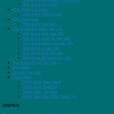
Hộp đựng mỹ phẩm
Hộp Đựng Gia Dụng
Hộp đựng trầm hương
Hộp Đựng Quà
Hộp đựng quà tặng
Hộp đựng thời trang cao cấp
Hộp đựng giày cao cấp
Hộp đựng quần áo cao cấp
Hộp đựng trang sức cao cấp
Hộp đựng ví cao cấp
Hộp đựng kính cao cấp
Hộp đựng đồng hồ cao cấp
Hộp Đựng Rượu Cao Cấp
Hộp Mềm
Túi giấy cao cấp
Chính Sách
Chính Sách Giao Hàng
Chính Sách Thiết Kế
Chính Sách Tồn Kho
Chính Sách Bảo Mật Thông Tin
FANPAGE