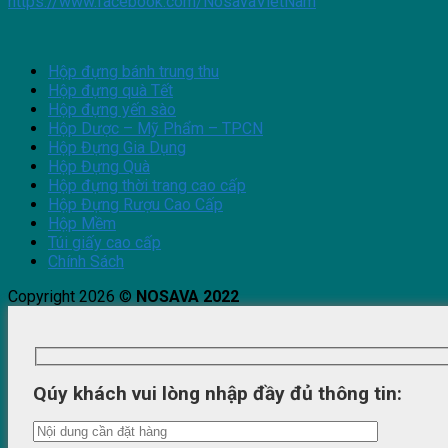
https://www.facebook.com/NosavaVietNam
Hộp đựng bánh trung thu
Hộp đựng quà Tết
Hộp đựng yến sào
Hộp Dược – Mỹ Phẩm – TPCN
Hộp Đựng Gia Dụng
Hộp Đựng Quà
Hộp đựng thời trang cao cấp
Hộp Đựng Rượu Cao Cấp
Hộp Mềm
Túi giấy cao cấp
Chính Sách
Copyright 2026 ©
NOSAVA 2022
Qúy khách vui lòng nhập đầy đủ thông tin: