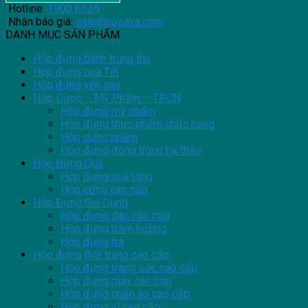
Hotline:
1900 6525
Nhận báo giá:
sale@nosava.com
DANH MỤC SẢN PHẨM
Hộp đựng bánh trung thu
Hộp đựng quà Tết
Hộp đựng yến sào
Hộp Dược – Mỹ Phẩm – TPCN
Hộp đựng mỹ phẩm
Hộp đựng thực phẩm chức năng
Hộp dược phẩm
Hộp đựng đông trùng hạ thảo
Hộp Đựng Quà
Hộp đựng quà tặng
Hộp cứng cao cấp
Hộp Đựng Gia Dụng
Hộp đựng dao cao cấp
Hộp đựng trầm hương
Hộp đựng trà
Hộp đựng thời trang cao cấp
Hộp đựng trang sức cao cấp
Hộp đựng giày cao cấp
Hộp đựng quần áo cao cấp
Hộp đựng ví cao cấp