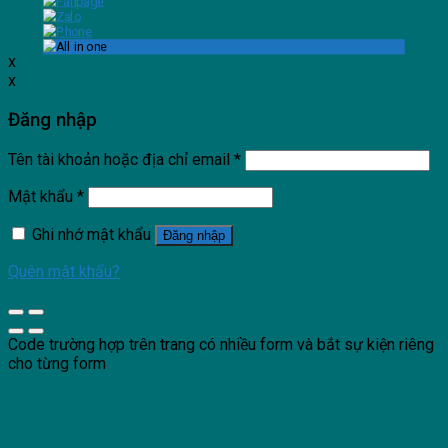
x
x
Đăng nhập
Tên tài khoản hoặc địa chỉ email
*
Mật khẩu
*
Ghi nhớ mật khẩu
Đăng nhập
Quên mật khẩu?
Code trường hợp trên trang có nhiều form và bắt sự kiện riêng
cho từng form