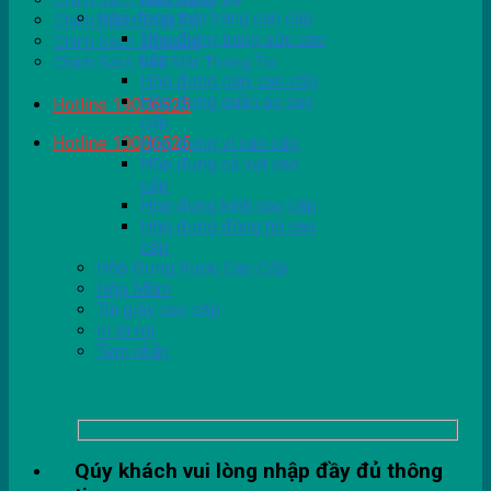
Chính Sách Giao Hàng
Hộp đựng thời trang cao cấp
Chính Sách Thiết Kế
Hộp đựng trang sức cao
Chính Sách Tồn Kho
cấp
Chính Sách Bảo Mật Thông Tin
Hộp đựng giày cao cấp
Hộp đựng quần áo cao
Hotline 19006525
cấp
Hotline 19006525
Hộp đựng ví cao cấp
Hộp đựng cà vạt cao
cấp
Hộp đựng kính cao cấp
Hộp đựng đồng hồ cao
cấp
Hộp Đựng Rượu Cao Cấp
Hộp Mềm
Túi giấy cao cấp
In tờ rơi
Tem nhãn
Qúy khách vui lòng nhập đầy đủ thông