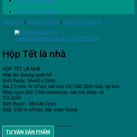
YÊU CẦU ĐẶT HÀNG
YÊU CẦU ĐẶT HÀNG
Trang chủ
/
Hộp Đựng Quà
/
Hộp đựng quà Tết
Hộp Tết là nhà
HỘP TẾT LÀ NHÀ
Hộp âm dương quây hở
Kích thước: 36x42x10cm
Bìa 2.5 mm .In offset cán mờ, UV, CNC định hình, ép kim
Khay rượu chữ U bồi metalazie, cán mờ, khay rời
TÚI GIẤY
Kích thước : 38x44x12cm
Giấy I250 in offset, dây xoắn thừng
--------------------------------------
TƯ VẤN SẢN PHẨM