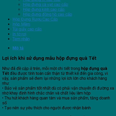
Hộp đựng cà vạt cao cấp
Hộp đựng kính cao cấp
Hộp đựng đồng hồ cao cấp
Hộp Đựng Rượu Cao Cấp
Hộp Mềm
Túi giấy cao cấp
In tờ rơi
Tem nhãn
Mô tả
Lợi ích khi sử dụng mẫu hộp
đựng quà Tết
Như đã đề cập ở trên, mỗi một chi tiết trong
hộp đựng quà
Tết
đều được tính toán cẩn thận từ thiết kế đến gia công, vì
vậy, sản phẩm sẽ đem lại những lợi ích lớn cho khách hàng
như:
• Bảo vệ sản phẩm tốt nhất dù có phải vận chuyển đi đường xa
nhờ khay định hình chắc chắn và chất liệu làm hộp
• Thu hút khách hàng quan tâm và mua sản phẩm, tăng doanh
số
• Tạo nên sự yêu thích cho người được nhận bánh