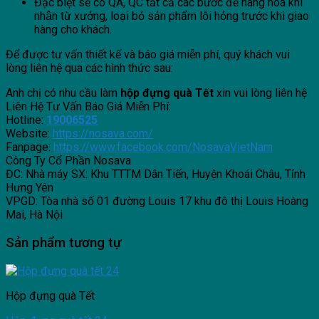
Đặc biệt sẽ có QA, QC tất cả các bước để hàng hóa khi
nhận từ xưởng, loại bỏ sản phẩm lỗi hỏng trước khi giao
hàng cho khách.
Để được tư vấn thiết kế và báo giá miễn phí, quý khách vui
lòng liên hệ qua các hình thức sau:
Anh chị có nhu cầu làm
hộp đựng quà Tết
xin vui lòng liên hệ
Liên Hệ Tư Vấn Báo Giá Miễn Phí:
Hotline:
19006525
Website:
https://nosava.com/
Fanpage:
https://www.facebook.com/NosavaVietNam
Công Ty Cổ Phần Nosava
ĐC: Nhà máy SX: Khu TTTM Dân Tiến, Huyện Khoái Châu, Tỉnh
Hưng Yên
VPGD:
Tòa nhà số 01 đường Louis 17 khu đô thị Louis Hoàng
Mai, Hà Nội
Sản phẩm tương tự
Hộp đựng quà Tết