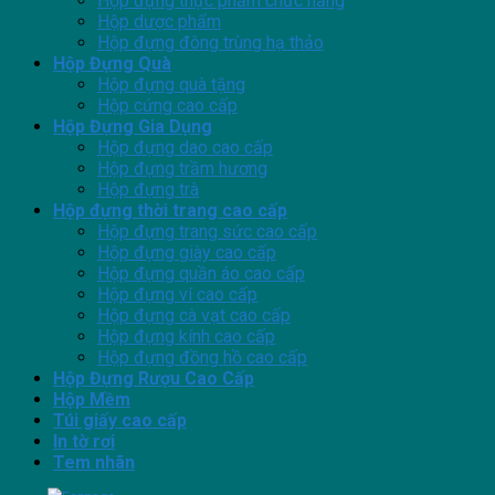
Hộp đựng thực phẩm chức năng
Hộp dược phẩm
Hộp đựng đông trùng hạ thảo
Hộp Đựng Quà
Hộp đựng quà tặng
Hộp cứng cao cấp
Hộp Đựng Gia Dụng
Hộp đựng dao cao cấp
Hộp đựng trầm hương
Hộp đựng trà
Hộp đựng thời trang cao cấp
Hộp đựng trang sức cao cấp
Hộp đựng giày cao cấp
Hộp đựng quần áo cao cấp
Hộp đựng ví cao cấp
Hộp đựng cà vạt cao cấp
Hộp đựng kính cao cấp
Hộp đựng đồng hồ cao cấp
Hộp Đựng Rượu Cao Cấp
Hộp Mềm
Túi giấy cao cấp
In tờ rơi
Tem nhãn