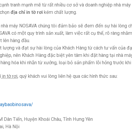
ạnh tranh mạnh mẽ từ rất nhiều cơ sở và doanh nghiệp nhà máy s
a chọn
địa chỉ in tờ rơi
kém chất lượng.
 nhà máy NOSAVA chúng tôi đảm bảo sẽ đem đến sự hài lòng cho
A có một quy trình sản xuất, làm việc rất cụ thể, rõ ràng nhằm 
t lên hàng đầu.
 lượng và đạt sự hài lòng của Khách Hàng từ cách tư vấn của đại
nghiệp, nên Khách Hàng đặc biệt yên tâm khi đặt hàng tại nhà m
ng hóa khi nhận từ xưởng, loại bỏ sản phẩm lỗi hỏng trước k
í
in tờ rơi
, quý khách vui lòng liên hệ qua các hình thức sau:
aybaobinosava/
 Dân Tiến, Huyện Khoái Châu, Tỉnh Hưng Yên
i, Hà Nội