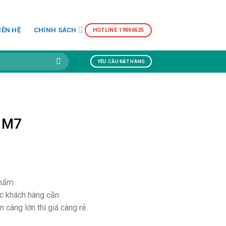
IÊN HỆ
CHÍNH SÁCH
HOTLINE 19006525
YÊU CẦU ĐẶT HÀNG
i M7
phẩm
ớc khách hàng cần
 càng lớn thì giá càng rẻ.