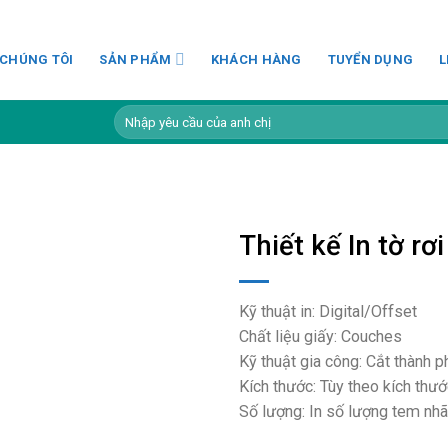
 CHÚNG TÔI
SẢN PHẨM
KHÁCH HÀNG
TUYỂN DỤNG
L
Tìm
kiếm:
Thiết kế In tờ rơ
Kỹ thuật in: Digital/Offset
Chất liệu giấy: Couches
Kỹ thuật gia công: Cắt thành 
Kích thước: Tùy theo kích thư
Số lượng: In số lượng tem nhãn