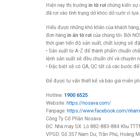
Hiện nay thị trường
in tờ rơi
chứng kiến sự c
đã rơi vào tình trạng dở khóc dở cười vì lự
Hiểu được những khó khăn của khách hàng,
đơn hàng
in ấn tờ rơi
của chúng tôi. Bởi NOSAV
thời gian tiến độ sản xuất, chất lượng sẽ đặ
• Sản xuất từ A-Z để thành phẩm chuẩn chất
lệnh sản xuất sẽ đều chuẩn chỉ và chuyên 
• Đặc biệt sẽ có QA, QC tất cả các bước để hà
Để được tư vấn thiết kế và báo giá miễn ph
Hotline:
1900 6525
Website:
https://nosava.com/
Fanpage:
https://www.facebook.com/nham
Công Ty Cổ Phần Nosava
ĐC: Nhà máy SX: Lô 882-883-884 Khu TTTM
VPGD: Số 357 Nam Dư, Trần Phú, Hoàng Ma