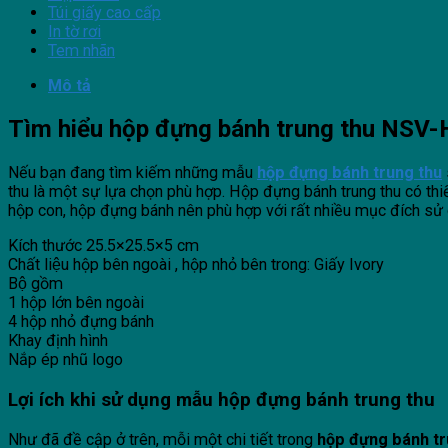
Túi giấy cao cấp
In tờ rơi
Tem nhãn
Mô tả
Tìm hiểu
hộp đựng bánh trung thu NSV
Nếu bạn đang tìm kiếm những mẫu
hộp đựng bánh trung thu
thu là một sự lựa chọn phù hợp. Hộp đựng bánh trung thu có th
hộp con, hộp đựng bánh nên phù hợp với rất nhiều mục đích sử
Kích thước 25.5×25.5×5 cm
Chất liệu hộp bên ngoài , hộp nhỏ bên trong: Giấy Ivory
Bộ gồm
1 hộp lớn bên ngoài
4 hộp nhỏ đựng bánh
Khay định hình
Nắp ép nhũ logo
Lợi ích khi sử dụng mẫu hộp đựng bánh trung thu
Như đã đề cập ở trên, mỗi một chi tiết trong
hộp đựng bánh tr