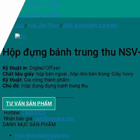
YÊU CẦU ĐẶT HÀNG
YÊU CẦU ĐẶT HÀNG
Trang chủ
/
Hộp Ẩm Thực
/
Hộp đựng bánh trung thu
Hộp đựng bánh trung thu NS
Kỹ thuật in:
Digital/Offset
Chất liệu giấy:
hộp bên ngoài , hộp nhỏ bên trong: Giấy Ivory
Kỹ thuật:
Gia công thành phẩm
Chủ đề:
Hộp đựng đựng bánh trung thu
--------------------------------------
TƯ VẤN SẢN PHẨM
Hotline:
1900 6525
Nhận báo giá:
sale@nosava.com
DANH MỤC SẢN PHẨM
Hộp đựng bánh trung thu