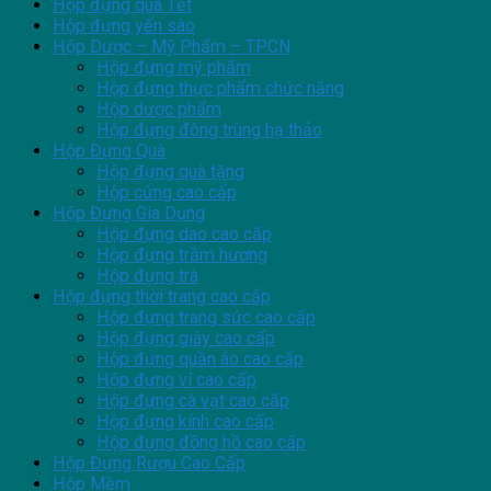
Hộp đựng quà Tết
Hộp đựng yến sào
Hộp Dược – Mỹ Phẩm – TPCN
Hộp đựng mỹ phẩm
Hộp đựng thực phẩm chức năng
Hộp dược phẩm
Hộp đựng đông trùng hạ thảo
Hộp Đựng Quà
Hộp đựng quà tặng
Hộp cứng cao cấp
Hộp Đựng Gia Dụng
Hộp đựng dao cao cấp
Hộp đựng trầm hương
Hộp đựng trà
Hộp đựng thời trang cao cấp
Hộp đựng trang sức cao cấp
Hộp đựng giày cao cấp
Hộp đựng quần áo cao cấp
Hộp đựng ví cao cấp
Hộp đựng cà vạt cao cấp
Hộp đựng kính cao cấp
Hộp đựng đồng hồ cao cấp
Hộp Đựng Rượu Cao Cấp
Hộp Mềm