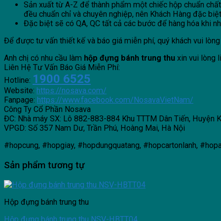
Sản xuất từ A-Z để thành phẩm một chiếc hộp chuẩn chất l
đều chuẩn chỉ và chuyên nghiệp, nên Khách Hàng đặc biệ
Đặc biệt sẽ có QA, QC tất cả các bước để hàng hóa khi nhận
Để được tư vấn thiết kế và báo giá miễn phí, quý khách vui lòng 
Anh chị có nhu cầu làm
hộp đựng bánh trung thu
xin vui lòng l
Liên Hệ Tư Vấn Báo Giá Miễn Phí:
1900 6525
Hotline:
Website:
https://nosava.com/
Fanpage:
https://www.facebook.com/NosavaVietNam/
Công Ty Cổ Phần Nosava
ĐC: Nhà máy SX: Lô 882-883-884 Khu TTTM Dân Tiến, Huyện K
VPGD: Số 357 Nam Dư, Trần Phú, Hoàng Mai, Hà Nội
#hopcung, #hopgiay, #hopdungquatang, #hopcartonlanh, #h
Sản phẩm tương tự
Hộp đựng bánh trung thu
Hộp đựng bánh trung thu NSV-HBTT04