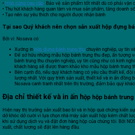
•
Hộp cứng cao cấp
: Bảo vệ sản phẩm tốt nhất dù có phải vận 
• Thu hút khách hàng quan tâm và mua sản phẩm, tăng doanh s
• Tạo nên sự yêu thích cho người được nhận bánh
Tại sao Quý khách nên chọn sản xuất hộp đựng bá
Bởi vì: Nosava có:
Xưởng in
hộp đựng bánh trung thu
chuyên nghiệp, uy tín v
Để sở hữu những mẫu hộp bánh trung thu đẹp, ấn tượng và đ
bánh trung thu chuyên nghiệp, uy tín cũng như có kinh ng
khách hàng sẽ được tham khảo kho mẫu hộp bánh trung thu
Bên cạnh đó, nếu quý khách hàng có yêu cầu thiết kế, đội 
lượng nhất. Với quy trình sản xuất, thiết kế và in ấn đồng 
Nosava canh tranh nhất trên thị trường, đảm bảo quý khá
Địa chỉ thiết kế và in ấn h
ộp hộp bánh trung 
Hiện nay thị trường sản xuất bao bì và in hộp quà chứng kiến sự
dở khóc dở cười vì lựa chọn nhà máy sản xuất hộp kém chất l
khi sử dụng dịch vụ và đặt đơn hàng hộp của chúng tôi. Bởi NOSAVA co
xuất, chất lượng sẽ đặt lên hàng đầu.