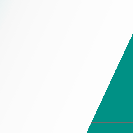
Chính Sách Giao Hàng
Hộp đựng trầm hương
Chính Sách Thiết Kế
Hộp đựng trà
Chính Sách Tồn Kho
Hộp đựng thời trang cao cấp
Chính Sách Bảo Mật Thông Tin
Hộp đựng trang sức cao
cấp
Hotline 19006525
Hộp đựng giày cao cấp
Hộp đựng quần áo cao
Hotline 19006525
cấp
Hộp đựng ví cao cấp
Hộp đựng cà vạt cao
cấp
Hộp đựng kính cao cấp
Hộp đựng đồng hồ cao
cấp
Hộp Đựng Rượu Cao Cấp
Hộp Mềm
Túi giấy cao cấp
In tờ rơi
Tem nhãn