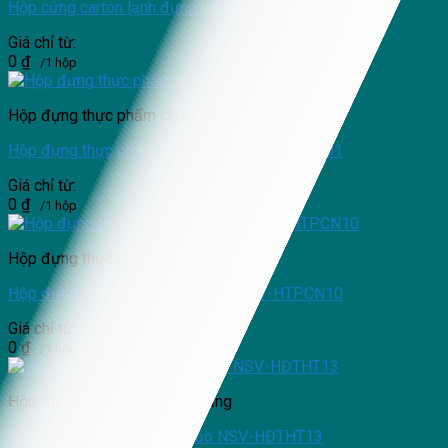
Hộp cứng carton lạnh đựng trà cao cấp NSV-HĐT11
Giá chỉ từ:
0
₫
/1 hộp
Hộp đựng thực phẩm chức năng
Hộp đựng thực phẩm chức năng NSV-HTPCN01
Giá chỉ từ:
0
₫
/1 hộp
Hộp đựng thực phẩm chức năng
Hộp đựng thực phẩm chức năng NSV-HTPCN10
Giá chỉ từ:
0
₫
/1 hộp
Hộp đựng thực phẩm chức năng
Hộp đựng đông trùng hạ thảo NSV-HĐTHT13