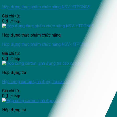
Hộp đựng thực phẩm chức năng NSV-HTPCN08
Giá chỉ từ:
0
₫
/1 hộp
Hộp đựng thực phẩm chức năng
Hộp đựng thực phẩm chức năng NSV-HTPCN05
Giá chỉ từ:
0
₫
/1 hộp
Hộp đựng trà
Hộp cứng carton lạnh đựng trà cao cấp NSV-HĐT14
Giá chỉ từ:
0
₫
/1 hộp
Hộp đựng trà