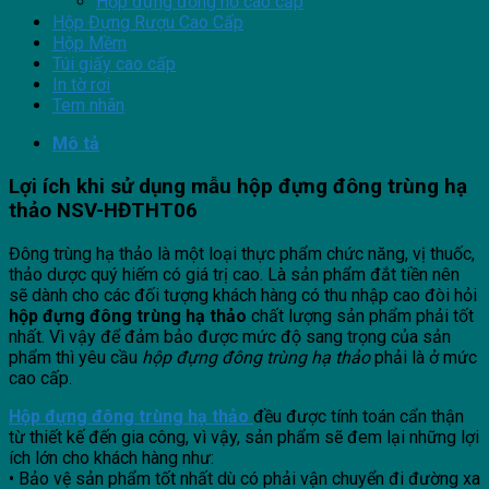
Hộp đựng đồng hồ cao cấp
Hộp Đựng Rượu Cao Cấp
Hộp Mềm
Túi giấy cao cấp
In tờ rơi
Tem nhãn
Mô tả
Lợi ích khi sử dụng mẫu hộp đựng đông trùng hạ
thảo NSV-HĐTHT06
Đông trùng hạ thảo là một loại thực phẩm chức năng, vị thuốc,
thảo dược quý hiếm có giá trị cao. Là sản phẩm đắt tiền nên
sẽ dành cho các đối tượng khách hàng có thu nhập cao đòi hỏi
hộp đựng đông trùng hạ thảo
chất lượng sản phẩm phải tốt
nhất. Vì vậy để đảm bảo được mức độ sang trọng của sản
phẩm thì yêu cầu
hộp đựng đông trùng hạ thảo
phải là ở mức
cao cấp.
Hộp đựng đông trùng hạ thảo
đều được tính toán cẩn thận
từ thiết kế đến gia công, vì vậy, sản phẩm sẽ đem lại những lợi
ích lớn cho khách hàng như:
• Bảo vệ sản phẩm tốt nhất dù có phải vận chuyển đi đường xa