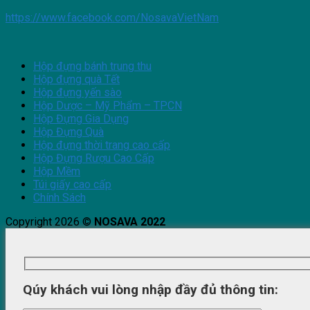
https://www.facebook.com/NosavaVietNam
Hộp đựng bánh trung thu
Hộp đựng quà Tết
Hộp đựng yến sào
Hộp Dược – Mỹ Phẩm – TPCN
Hộp Đựng Gia Dụng
Hộp Đựng Quà
Hộp đựng thời trang cao cấp
Hộp Đựng Rượu Cao Cấp
Hộp Mềm
Túi giấy cao cấp
Chính Sách
Copyright 2026 ©
NOSAVA 2022
Qúy khách vui lòng nhập đầy đủ thông tin: