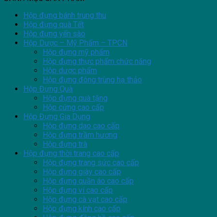
Hộp đựng bánh trung thu
Hộp đựng quà Tết
Hộp đựng yến sào
Hộp Dược – Mỹ Phẩm – TPCN
Hộp đựng mỹ phẩm
Hộp đựng thực phẩm chức năng
Hộp dược phẩm
Hộp đựng đông trùng hạ thảo
Hộp Đựng Quà
Hộp đựng quà tặng
Hộp cứng cao cấp
Hộp Đựng Gia Dụng
Hộp đựng dao cao cấp
Hộp đựng trầm hương
Hộp đựng trà
Hộp đựng thời trang cao cấp
Hộp đựng trang sức cao cấp
Hộp đựng giày cao cấp
Hộp đựng quần áo cao cấp
Hộp đựng ví cao cấp
Hộp đựng cà vạt cao cấp
Hộp đựng kính cao cấp