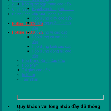
Chính Sách Giao Hàng
Hộp đựng thời trang cao cấp
Chính Sách Thiết Kế
Hộp đựng trang sức cao
Chính Sách Tồn Kho
cấp
Chính Sách Bảo Mật Thông Tin
Hộp đựng giày cao cấp
Hộp đựng quần áo cao
Hotline 19006525
cấp
Hotline 19006525
Hộp đựng ví cao cấp
Hộp đựng cà vạt cao
cấp
Hộp đựng kính cao cấp
Hộp đựng đồng hồ cao
cấp
Hộp Đựng Rượu Cao Cấp
Hộp Mềm
Túi giấy cao cấp
In tờ rơi
Tem nhãn
Qúy khách vui lòng nhập đầy đủ thông