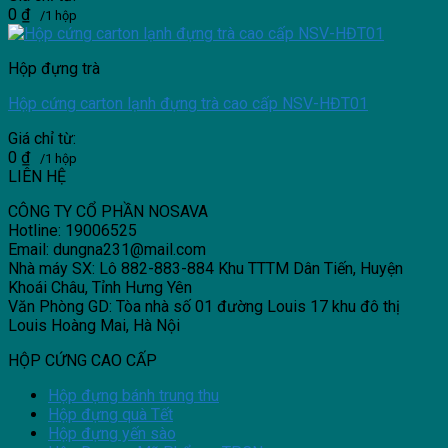
0
₫
/1 hộp
Hộp đựng trà
Hộp cứng carton lạnh đựng trà cao cấp NSV-HĐT01
Giá chỉ từ:
0
₫
/1 hộp
LIÊN HỆ
CÔNG TY CỔ PHẦN NOSAVA
Hotline: 19006525
Email: dungna231@mail.com
Nhà máy SX: Lô 882-883-884 Khu TTTM Dân Tiến, Huyện
Khoái Châu, Tỉnh Hưng Yên
Văn Phòng GD: Tòa nhà số 01 đường Louis 17 khu đô thị
Louis Hoàng Mai, Hà Nội
HỘP CỨNG CAO CẤP
Hộp đựng bánh trung thu
Hộp đựng quà Tết
Hộp đựng yến sào