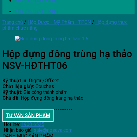
YÊU CẦU ĐẶT HÀNG
YÊU CẦU ĐẶT HÀNG
Trang chủ
/
Hộp Dược - Mỹ Phẩm - TPCN
/
Hộp đựng thực
phẩm chức năng
Hộp đựng đông trùng hạ thảo
NSV-HĐTHT06
Kỹ thuật in:
Digital/Offset
Chất liệu giấy:
Couches
Kỹ thuật:
Gia công thành phẩm
Chủ đề:
Hộp đựng đông trùng hạ thảo
--------------------------------------
TƯ VẤN SẢN PHẨM
Hotline:
1900 6525
Nhận báo giá:
sale@nosava.com
DANH MỤC SẢN PHẨM