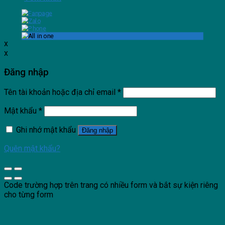
x
x
Đăng nhập
Tên tài khoản hoặc địa chỉ email
*
Mật khẩu
*
Ghi nhớ mật khẩu
Đăng nhập
Quên mật khẩu?
Code trường hợp trên trang có nhiều form và bắt sự kiện riêng
cho từng form