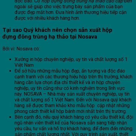
độc đáo. Có
hộp đựng đông trùng hạ thảo cao cấp
bên
ngoài sẽ giúp cho việc trưng bày sản phẩm của bạn
được đẹp mắt hơn. Đưa hình ảnh thương hiệu tiếp cận
được với nhiều khách hàng hơn.
Tại sao Quý khách nên chọn sản xuất hộp
đựng
đông trùng hạ thảo
tại
Nosava
Bởi vì: Nosava có:
Xưởng in hộp chuyên nghiệp, uy tín và chất lượng số 1
Việt Nam
Để sở hữu những mẫu hộp đẹp, ấn tượng và độc đáo
cạnh tranh với các thương hiệu hộp trên thị trường, khách
hàng cần lựa chọn địa chỉ thiết kế và in hộp chuyên
nghiệp, uy tín cũng như có kinh nghiệm trong lĩnh vực
này. NOSAVA – Nhà máy sản xuất chuyên nghiệp, uy tín
và chất lượng số 1 Việt Nam. Đến với Nosava quý khách
hàng sẽ được tham khảo kho mẫu hộp cập nhật những
phong cách thiết kế hộp bánh mới nhất trên thị trường.
Bên cạnh đó, nếu quý khách hàng có yêu cầu thiết kế, đội
ngũ nhân viên thiết kế của Nosava sẵn sàng tiếp nhận
yêu cầu, tư vấn và hỗ trợ khách hàng, để đem đến những
sản phẩm chất lượng nhất. Với quy trình sản xuất, thiết