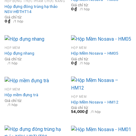
HỘP ĐỰNG THỰC PHẨM CHỨC NĂNG
Giá chỉ từ:
Hộp đựng đông trùng hạ thảo
0
₫
/1 hộp
NSV-HĐTHT14
Giá chỉ từ:
0
₫
/1 hộp
HỘP MỀM
HỘP MỀM
Hộp đựng nhang
Hộp Mềm Nosava – HM05
Giá chỉ từ:
Giá chỉ từ:
0
₫
/1 hộp
/1 hộp
HỘP MỀM
Hộp mềm đựng trà
HỘP MỀM
Giá chỉ từ:
Hộp Mềm Nosava – HM12
/1 hộp
Giá chỉ từ:
54,000
₫
/1 hộp