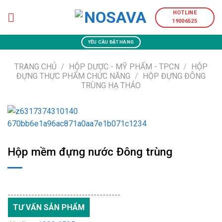
Skip
HOTLINE
to
19006525
content
YÊU CẦU ĐẶT HÀNG
TRANG CHỦ
/
HỘP DƯỢC - MỸ PHẨM - TPCN
/
HỘP
ĐỰNG THỰC PHẨM CHỨC NĂNG
/
HỘP ĐỰNG ĐÔNG
TRÙNG HẠ THẢO
Hộp mềm đựng nước Đông trùng
--------------------------------------
TƯ VẤN SẢN PHẨM