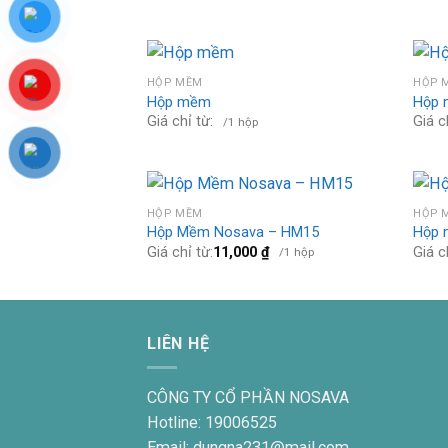
HỘP MỀM
HỘP 
Hộp mềm
Hộp 
Giá chỉ từ:
Giá c
/1 hộp
HỘP MỀM
HỘP 
Hộp Mềm Nosava – HM15
Hộp 
Giá chỉ từ:
11,000
₫
Giá c
/1 hộp
LIÊN HỆ
CÔNG TY CỔ PHẦN NOSAVA
Hotline: 19006525
Email: dungna231@mail.com