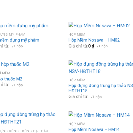
ĐỰNG MỸ PHẨM
HỘP MỀM
mềm đựng mỹ phẩm
Hộp Mềm Nosava – HM02
hỉ từ:
Giá chỉ từ:
0
₫
/1 hộp
/1 hộp
Ì MỀM
ộp thuốc M2
HỘP MỀM
hỉ từ:
/1 hộp
Hộp đựng đông trùng hạ thảo NS
HĐTHT18
Giá chỉ từ:
/1 hộp
HỘP MỀM
Hộp Mềm Nosava – HM14
ĐỰNG ĐÔNG TRÙNG HẠ THẢO