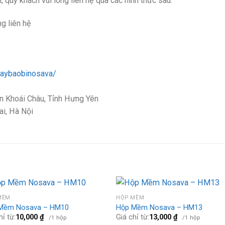
, quý khách vui lòng liên hệ qua các hình thức sau:
ng liên hệ
aybaobinosava/
n Khoái Châu, Tỉnh Hưng Yên
i, Hà Nội
MỀM
HỘP MỀM
Mềm Nosava – HM10
Hộp Mềm Nosava – HM13
hỉ từ:
10,000
₫
Giá chỉ từ:
13,000
₫
/1 hộp
/1 hộp