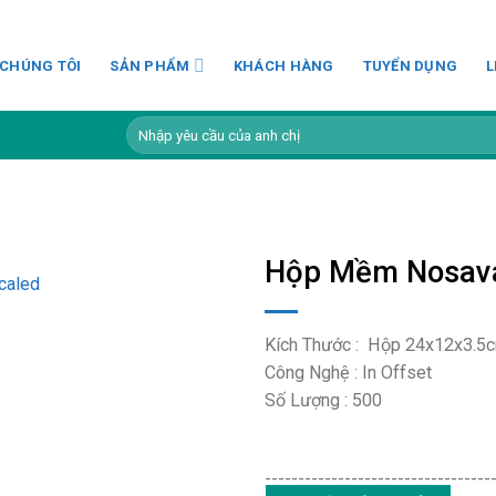
 CHÚNG TÔI
SẢN PHẨM
KHÁCH HÀNG
TUYỂN DỤNG
L
Tìm
kiếm:
Hộp Mềm Nosav
Kích Thước : Hộp 24x12x3.5c
Công Nghệ : In Offset
Số Lượng : 500
----------------------------------