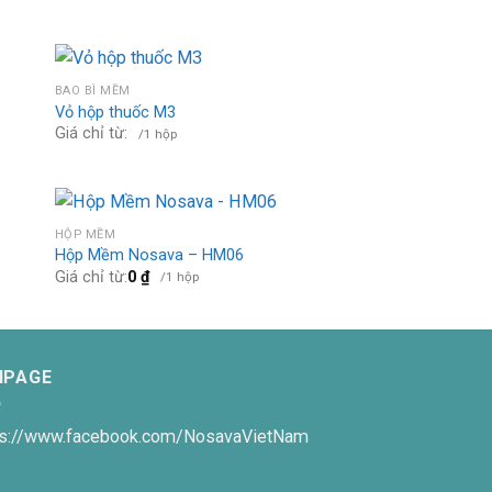
BAO BÌ MỀM
Vỏ hộp thuốc M3
Giá chỉ từ:
/1 hộp
HỘP MỀM
Hộp Mềm Nosava – HM06
Giá chỉ từ:
0
₫
/1 hộp
NPAGE
ps://www.facebook.com/NosavaVietNam