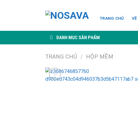
Skip
to
TRANG CHỦ
VỀ
content
DANH MỤC SẢN PHẨM
TRANG CHỦ
/
HỘP MỀM