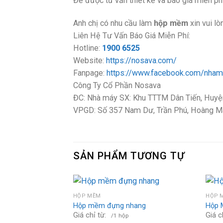
Để được tư vấn thiết kế và báo giá miễn phí
Anh chị có nhu cầu làm
hộp mềm
xin vui lò
Liên Hệ Tư Vấn Báo Giá Miễn Phí:
Hotline:
1900 6525
Website:
https://nosava.com/
Fanpage:
https://www.facebook.com/nham
Công Ty Cổ Phần Nosava
ĐC: Nhà máy SX: Khu TTTM Dân Tiến, Huyệ
VPGD: Số 357 Nam Dư, Trần Phú, Hoàng Ma
SẢN PHẨM TƯƠNG TỰ
HỘP MỀM
HỘP 
Hộp mềm đựng nhang
Hộp 
Giá chỉ từ:
Giá c
/1 hộp