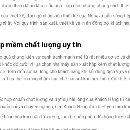
được tham khảo kho mẫu hộp cập nhật những phong cách thiết kế
ầu thiết kế, đội ngũ nhân viên thiết kế của Nosava sẵn sàng tiếp
ất. Với quy trình sản xuất, thiết kế và in ấn đồng bộ, khách hàn
hộp mềm
chất lượng uy tín
hộp quà chứng kiến sự cạnh tranh mạnh mẽ từ rất nhiều cơ sở và d
 dở khóc dở cười vì lựa chọn nhà máy sản xuất hộp kém chất lượ
 đem đến sự hài lòng cho khách hàng khi sử dụng dịch vụ và đặ
rất cụ thể, rõ ràng nhằm hạn chế sai sót khi thực hiện, đặc b
c hộp chuẩn chất lượng và đạt sự hài lòng của Khách Hàng từ các
 chuẩn chỉ và chuyên nghiệp, nên Khách Hàng đặc biệt yên tâm k
̀ng hóa khi nhận từ xưởng, loại bỏ sản phẩm lỗi hỏng trước 