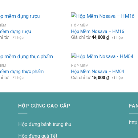
MỀM
HỘP MỀM
mềm đựng rượu
Hộp Mềm Nosava – HM16
hỉ từ:
Giá chỉ từ:
44,000
₫
/1 hộp
/1 hộp
MỀM
HỘP MỀM
mềm đựng thực phẩm
Hộp Mềm Nosava – HM04
hỉ từ:
Giá chỉ từ:
15,000
₫
/1 hộp
/1 hộp
HỘP CỨNG CAO CẤP
FA
htt
Hộp đựng bánh trung thu
Hộp đựng quà Tết