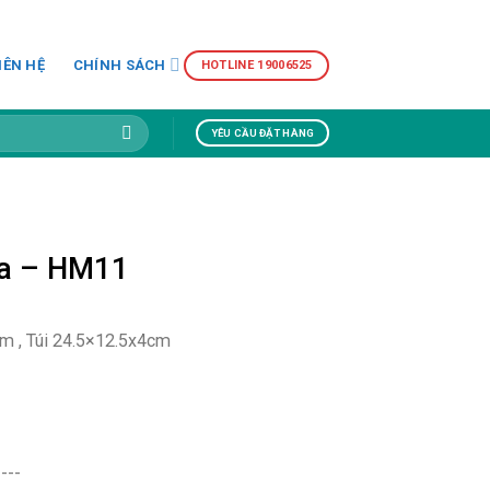
IÊN HỆ
CHÍNH SÁCH
HOTLINE 19006525
YÊU CẦU ĐẶT HÀNG
a – HM11
m , Túi 24.5×12.5x4cm
----