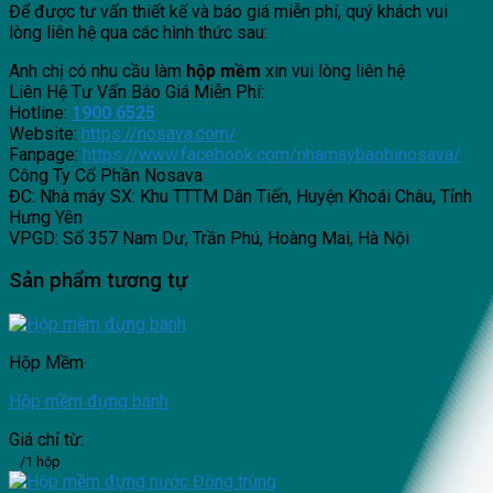
Để được tư vấn thiết kế và báo giá miễn phí, quý khách vui
lòng liên hệ qua các hình thức sau:
Anh chị có nhu cầu làm
hộp mềm
xin vui lòng liên hệ
Liên Hệ Tư Vấn Báo Giá Miễn Phí:
Hotline:
1900 6525
Website:
https://nosava.com/
Fanpage:
https://www.facebook.com/nhamaybaobinosava/
Công Ty Cổ Phần Nosava
ĐC: Nhà máy SX: Khu TTTM Dân Tiến, Huyện Khoái Châu, Tỉnh
Hưng Yên
VPGD: Số 357 Nam Dư, Trần Phú, Hoàng Mai, Hà Nội
Sản phẩm tương tự
Hộp Mềm
Hộp mềm đựng bánh
Giá chỉ từ:
/1 hộp