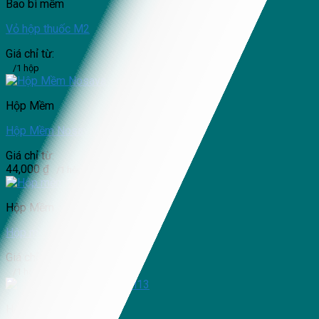
Bao bì mềm
Vỏ hộp thuốc M2
Giá chỉ từ:
/1 hộp
Hộp Mềm
Hộp Mềm Nosava – HM16
Giá chỉ từ:
44,000
₫
/1 hộp
Hộp Mềm
Hộp mềm đựng trà
Giá chỉ từ:
/1 hộp
Hộp Mềm