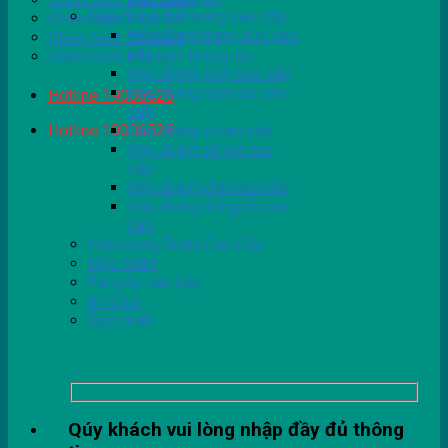
Chính Sách Giao Hàng
Hộp đựng thời trang cao cấp
Chính Sách Thiết Kế
Hộp đựng trang sức cao
Chính Sách Tồn Kho
cấp
Chính Sách Bảo Mật Thông Tin
Hộp đựng giày cao cấp
Hộp đựng quần áo cao
Hotline 19006525
cấp
Hotline 19006525
Hộp đựng ví cao cấp
Hộp đựng cà vạt cao
cấp
Hộp đựng kính cao cấp
Hộp đựng đồng hồ cao
cấp
Hộp Đựng Rượu Cao Cấp
Hộp Mềm
Túi giấy cao cấp
In tờ rơi
Tem nhãn
Qúy khách vui lòng nhập đầy đủ thông