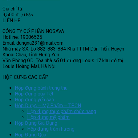
Giá chỉ từ:
9,500
₫
/1 hộp
LIÊN HỆ
CÔNG TY CỔ PHẦN NOSAVA
Hotline: 19006525
Email: dungna231@mail.com
Nhà máy SX: Lô 882-883-884 Khu TTTM Dân Tiến, Huyện
Khoái Châu, Tỉnh Hưng Yên
Văn Phòng GD: Tòa nhà số 01 đường Louis 17 khu đô thị
Louis Hoàng Mai, Hà Nội
HỘP CỨNG CAO CẤP
Hộp đựng bánh trung thu
Hộp đựng quà Tết
Hộp đựng yến sào
Hộp Dược – Mỹ Phẩm – TPCN
Hộp đựng thực phẩm chức năng
Hộp đựng mỹ phẩm
Hộp Đựng Gia Dụng
Hộp đựng trầm hương
Hộp Đựng Quà