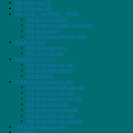
Hộp đựng quà Tết
Hộp đựng yến sào
Hộp Dược – Mỹ Phẩm – TPCN
Hộp đựng mỹ phẩm
Hộp đựng thực phẩm chức năng
Hộp dược phẩm
Hộp đựng đông trùng hạ thảo
Hộp Đựng Quà
Hộp đựng quà tặng
Hộp cứng cao cấp
Hộp Đựng Gia Dụng
Hộp đựng dao cao cấp
Hộp đựng trầm hương
Hộp đựng trà
Hộp đựng thời trang cao cấp
Hộp đựng trang sức cao cấp
Hộp đựng giày cao cấp
Hộp đựng quần áo cao cấp
Hộp đựng ví cao cấp
Hộp đựng cà vạt cao cấp
Hộp đựng kính cao cấp
Hộp đựng đồng hồ cao cấp
Hộp Đựng Rượu Cao Cấp
Hộp Mềm