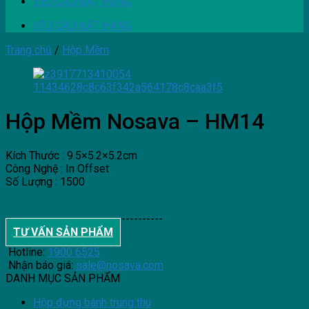
YÊU CẦU ĐẶT HÀNG
YÊU CẦU ĐẶT HÀNG
Trang chủ
/
Hộp Mềm
Hộp Mềm Nosava – HM14
Kích Thước : 9.5×5.2×5.2cm
Công Nghệ : In Offset
Số Lượng : 1500
--------------------------------------
TƯ VẤN SẢN PHẨM
Hotline:
1900 6525
Nhận báo giá:
sale@nosava.com
DANH MỤC SẢN PHẨM
Hộp đựng bánh trung thu