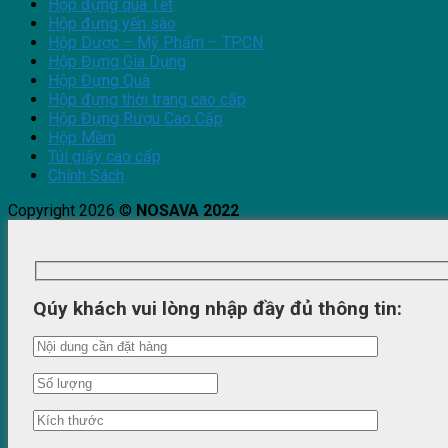
Hộp đựng quà Tết
Hộp đựng yến sào
Hộp Dược – Mỹ Phẩm – TPCN
Hộp Đựng Gia Dụng
Hộp Đựng Quà
Hộp đựng thời trang cao cấp
Hộp Đựng Rượu Cao Cấp
Hộp Mềm
Túi giấy cao cấp
Chính Sách
Copyright 2026 ©
NOSAVA 2022
Qúy khách vui lòng nhập đầy đủ thông tin: