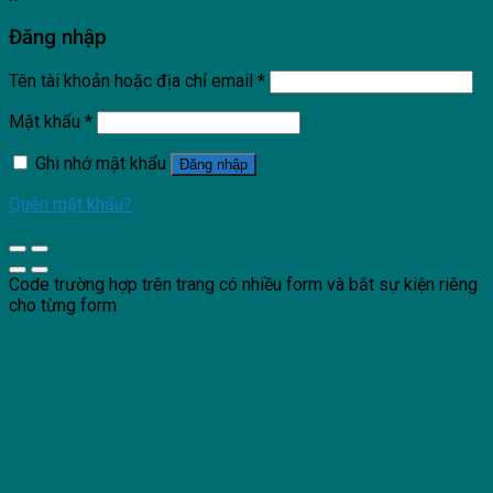
Đăng nhập
Tên tài khoản hoặc địa chỉ email
*
Mật khẩu
*
Ghi nhớ mật khẩu
Đăng nhập
Quên mật khẩu?
Code trường hợp trên trang có nhiều form và bắt sự kiện riêng
cho từng form