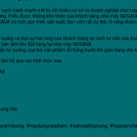
 cạnh tranh mạnh mẽ từ rất nhiều cơ sở và doanh nghiệp nhà máy s
ượng. Hiểu được những khó khăn của khách hàng, nhà máy NOSAV
́ một quy trình sản xuất, làm việc rất cụ thể, rõ ràng nhằm h
ượng và đạt sự hài lòng của Khách Hàng từ cách tư vấn của đại d
t yên tâm khi đặt hàng tại nhà máy NOSAVA.
 từ xưởng, loại bỏ sản phẩm lỗi hỏng trước khi giao hàng cho 
liên hệ qua các hình thức sau:
 hệ
Hưng Yên
 #hopamduong, #hopdungsanpham, #sanxuathopcung, #hopnamc