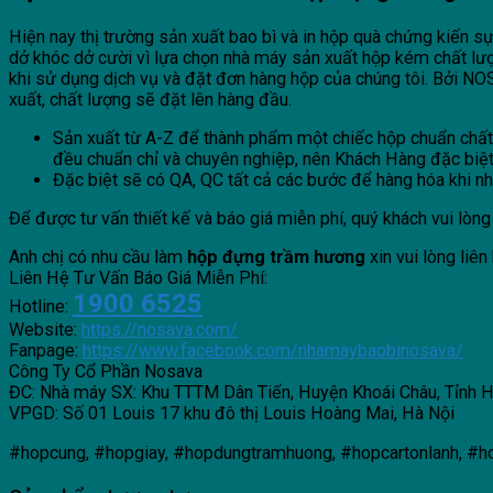
Hiện nay thị trường sản xuất bao bì và in hộp quà chứng kiến sự
dở khóc dở cười vì lựa chọn nhà máy sản xuất hộp kém chất l
khi sử dụng dịch vụ và đặt đơn hàng hộp của chúng tôi. Bởi NOSAVA co
xuất, chất lượng sẽ đặt lên hàng đầu.
Sản xuất từ A-Z để thành phẩm một chiếc hộp chuẩn chất l
đều chuẩn chỉ và chuyên nghiệp, nên Khách Hàng đặc biệ
Đặc biệt sẽ có QA, QC tất cả các bước để hàng hóa khi nhận
Để được tư vấn thiết kế và báo giá miễn phí, quý khách vui lòng 
Anh chị có nhu cầu làm
hộp đựng trầm hương
xin vui lòng liên
Liên Hệ Tư Vấn Báo Giá Miễn Phí:
1900 6525
Hotline:
Website:
https://nosava.com/
Fanpage:
https://www.facebook.com/nhamaybaobinosava/
Công Ty Cổ Phần Nosava
ĐC: Nhà máy SX: Khu TTTM Dân Tiến, Huyện Khoái Châu, Tỉnh 
VPGD: Số 01 Louis 17 khu đô thị Louis Hoàng Mai, Hà Nội
#hopcung, #hopgiay, #hopdungtramhuong, #hopcartonlanh,