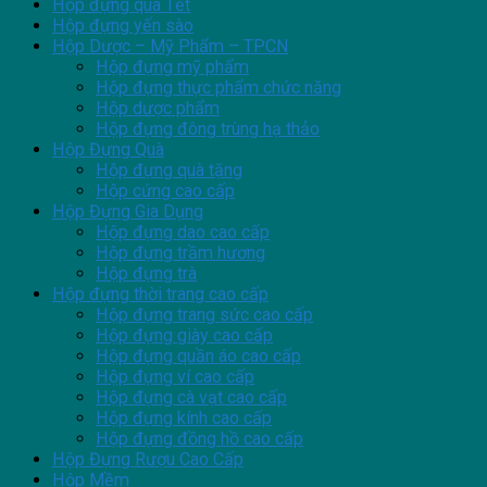
Hộp đựng quà Tết
Hộp đựng yến sào
Hộp Dược – Mỹ Phẩm – TPCN
Hộp đựng mỹ phẩm
Hộp đựng thực phẩm chức năng
Hộp dược phẩm
Hộp đựng đông trùng hạ thảo
Hộp Đựng Quà
Hộp đựng quà tặng
Hộp cứng cao cấp
Hộp Đựng Gia Dụng
Hộp đựng dao cao cấp
Hộp đựng trầm hương
Hộp đựng trà
Hộp đựng thời trang cao cấp
Hộp đựng trang sức cao cấp
Hộp đựng giày cao cấp
Hộp đựng quần áo cao cấp
Hộp đựng ví cao cấp
Hộp đựng cà vạt cao cấp
Hộp đựng kính cao cấp
Hộp đựng đồng hồ cao cấp
Hộp Đựng Rượu Cao Cấp
Hộp Mềm