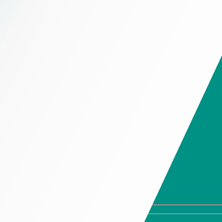
Chính Sách Giao Hàng
Hộp đựng trầm hương
Chính Sách Thiết Kế
Hộp đựng trà
Chính Sách Tồn Kho
Hộp đựng thời trang cao cấp
Chính Sách Bảo Mật Thông Tin
Hộp đựng trang sức cao
cấp
Hotline 19006525
Hộp đựng giày cao cấp
Hộp đựng quần áo cao
Hotline 19006525
cấp
Hộp đựng ví cao cấp
Hộp đựng cà vạt cao
cấp
Hộp đựng kính cao cấp
Hộp đựng đồng hồ cao
cấp
Hộp Đựng Rượu Cao Cấp
Hộp Mềm
Túi giấy cao cấp
In tờ rơi
Tem nhãn