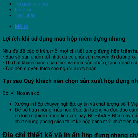
Túi giấy cao cấp
In tờ rơi
Tem nhãn
Mô tả
Lợi ích khi sử dụng mẫu hộp mềm
đựng nhang
Như đã đề cập ở trên, mỗi một chi tiết trong
đựng hộp trầm 
• Bảo vệ sản phẩm tốt nhất dù có phải vận chuyển đi đường xa 
• Thu hút khách hàng quan tâm và mua sản phẩm, tăng doanh s
• Tạo nên sự yêu thích cho người được nhận
Tại sao Quý khách nên chọn sản xuất hộp đựng n
Bởi vì: Nosava có:
Xưởng in hộp chuyên nghiệp, uy tín và chất lượng số 1 Vi
Để sở hữu những mẫu hộp đẹp, ấn tượng và độc đáo cạnh tra
có kinh nghiệm trong lĩnh vực này. NOSAVA – Nhà máy sả
nhật những phong cách thiết kế hộp bánh mới nhất trên thị
Địa chỉ thiết kế và in ấn h
ộp đựng nhang chấ