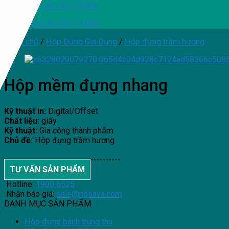
YÊU CẦU ĐẶT HÀNG
YÊU CẦU ĐẶT HÀNG
Trang chủ
/
Hộp Đựng Gia Dụng
/
Hộp đựng trầm hương
Hộp mềm đựng nhang
Kỹ thuật in:
Digital/Offset
Chất liệu:
giấy
Kỹ thuật:
Gia công thành phẩm
Chủ đề:
Hộp đựng trầm hương
--------------------------------------
TƯ VẤN SẢN PHẨM
Hotline:
1900 6525
Nhận báo giá:
sale@nosava.com
DANH MỤC SẢN PHẨM
Hộp đựng bánh trung thu