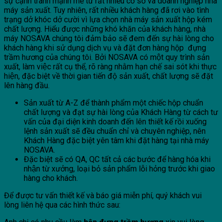
sự cạnh tranh mạnh mẽ từ rất nhiều cơ sở và doanh nghiệp nhà
máy sản xuất. Tuy nhiên, rất nhiều khách hàng đã rơi vào tình
trạng dở khóc dở cười vì lựa chọn nhà máy sản xuất hộp kém
chất lượng. Hiểu được những khó khăn của khách hàng, nhà
máy NOSAVA chúng tôi đảm bảo sẽ đem đến sự hài lòng cho
khách hàng khi sử dụng dịch vụ và đặt đơn hàng hộp đựng
trầm hương của chúng tôi. Bởi NOSAVA có một quy trình sản
xuất, làm việc rất cụ thể, rõ ràng nhằm hạn chế sai sót khi thực
hiện, đặc biệt về thời gian tiến độ sản xuất, chất lượng sẽ đặt
lên hàng đầu.
Sản xuất từ A-Z để thành phẩm một chiếc hộp chuẩn
chất lượng và đạt sự hài lòng của Khách Hàng từ cách tư
vấn của đại diện kinh doanh đến lên thiết kế rồi xuống
lệnh sản xuất sẽ đều chuẩn chỉ và chuyên nghiệp, nên
Khách Hàng đặc biệt yên tâm khi đặt hàng tại nhà máy
NOSAVA.
Đặc biệt sẽ có QA, QC tất cả các bước để hàng hóa khi
nhận từ xưởng, loại bỏ sản phẩm lỗi hỏng trước khi giao
hàng cho khách.
Để được tư vấn thiết kế và báo giá miễn phí, quý khách vui
lòng liên hệ qua các hình thức sau: