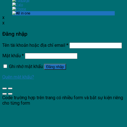
x
x
Đăng nhập
Tên tài khoản hoặc địa chỉ email
*
Mật khẩu
*
Ghi nhớ mật khẩu
Đăng nhập
Quên mật khẩu?
Code trường hợp trên trang có nhiều form và bắt sự kiện riêng
cho từng form