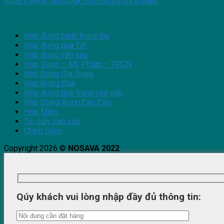
https://www.facebook.com/NosavaVietNam
Hộp đựng bánh trung thu
Hộp đựng quà Tết
Hộp đựng yến sào
Hộp Dược – Mỹ Phẩm – TPCN
Hộp Đựng Gia Dụng
Hộp Đựng Quà
Hộp đựng thời trang cao cấp
Hộp Đựng Rượu Cao Cấp
Hộp Mềm
Túi giấy cao cấp
Chính Sách
Copyright 2026 ©
NOSAVA 2022
Qúy khách vui lòng nhập đầy đủ thông tin: