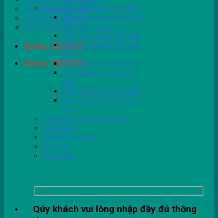
Chính Sách Giao Hàng
Hộp đựng thời trang cao cấp
Chính Sách Thiết Kế
Hộp đựng trang sức cao
Chính Sách Tồn Kho
cấp
Chính Sách Bảo Mật Thông Tin
Hộp đựng giày cao cấp
Hộp đựng quần áo cao
Hotline 19006525
cấp
Hotline 19006525
Hộp đựng ví cao cấp
Hộp đựng cà vạt cao
cấp
Hộp đựng kính cao cấp
Hộp đựng đồng hồ cao
cấp
Hộp Đựng Rượu Cao Cấp
Hộp Mềm
Túi giấy cao cấp
In tờ rơi
Tem nhãn
Qúy khách vui lòng nhập đầy đủ thông