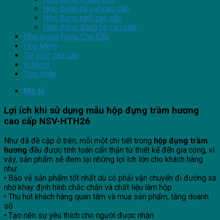
Hộp đựng cà vạt cao cấp
Hộp đựng kính cao cấp
Hộp đựng đồng hồ cao cấp
Hộp Đựng Rượu Cao Cấp
Hộp Mềm
Túi giấy cao cấp
In tờ rơi
Tem nhãn
Mô tả
Lợi ích khi sử dụng mẫu hộp
đựng
trầm hương
cao cấp NSV-HTH26
Như đã đề cập ở trên, mỗi một chi tiết trong
hộp đựng trầm
hương
đều được tính toán cẩn thận từ thiết kế đến gia công, vì
vậy, sản phẩm sẽ đem lại những lợi ích lớn cho khách hàng
như:
• Bảo vệ sản phẩm tốt nhất dù có phải vận chuyển đi đường xa
nhờ khay định hình chắc chắn và chất liệu làm hộp
• Thu hút khách hàng quan tâm và mua sản phẩm, tăng doanh
số
• Tạo nên sự yêu thích cho người được nhận