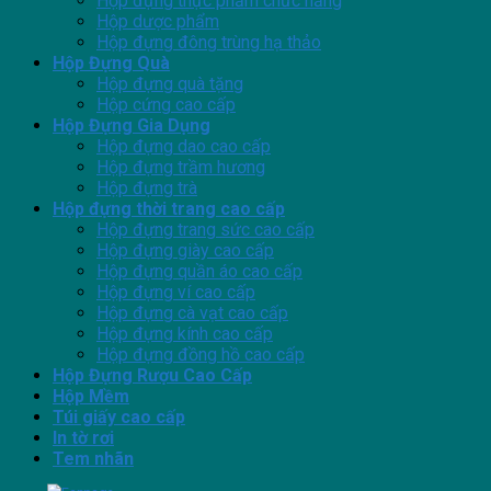
Hộp đựng thực phẩm chức năng
Hộp dược phẩm
Hộp đựng đông trùng hạ thảo
Hộp Đựng Quà
Hộp đựng quà tặng
Hộp cứng cao cấp
Hộp Đựng Gia Dụng
Hộp đựng dao cao cấp
Hộp đựng trầm hương
Hộp đựng trà
Hộp đựng thời trang cao cấp
Hộp đựng trang sức cao cấp
Hộp đựng giày cao cấp
Hộp đựng quần áo cao cấp
Hộp đựng ví cao cấp
Hộp đựng cà vạt cao cấp
Hộp đựng kính cao cấp
Hộp đựng đồng hồ cao cấp
Hộp Đựng Rượu Cao Cấp
Hộp Mềm
Túi giấy cao cấp
In tờ rơi
Tem nhãn