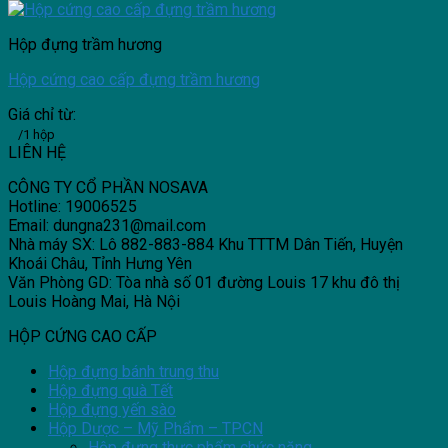
Hộp đựng trầm hương
Hộp cứng cao cấp đựng trầm hương
Giá chỉ từ:
/1 hộp
LIÊN HỆ
CÔNG TY CỔ PHẦN NOSAVA
Hotline: 19006525
Email: dungna231@mail.com
Nhà máy SX: Lô 882-883-884 Khu TTTM Dân Tiến, Huyện
Khoái Châu, Tỉnh Hưng Yên
Văn Phòng GD: Tòa nhà số 01 đường Louis 17 khu đô thị
Louis Hoàng Mai, Hà Nội
HỘP CỨNG CAO CẤP
Hộp đựng bánh trung thu
Hộp đựng quà Tết
Hộp đựng yến sào
Hộp Dược – Mỹ Phẩm – TPCN
Hộp đựng thực phẩm chức năng