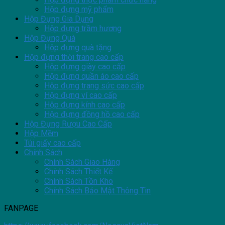
Hộp đựng mỹ phẩm
Hộp Đựng Gia Dụng
Hộp đựng trầm hương
Hộp Đựng Quà
Hộp đựng quà tặng
Hộp đựng thời trang cao cấp
Hộp đựng giày cao cấp
Hộp đựng quần áo cao cấp
Hộp đựng trang sức cao cấp
Hộp đựng ví cao cấp
Hộp đựng kính cao cấp
Hộp đựng đồng hồ cao cấp
Hộp Đựng Rượu Cao Cấp
Hộp Mềm
Túi giấy cao cấp
Chính Sách
Chính Sách Giao Hàng
Chính Sách Thiết Kế
Chính Sách Tồn Kho
Chính Sách Bảo Mật Thông Tin
FANPAGE