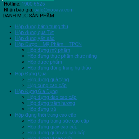
Hotline:
1900 6525
Nhận báo giá:
sale@nosava.com
DANH MỤC SẢN PHẨM
Hộp đựng bánh trung thu
Hộp đựng quà Tết
Hộp đựng yến sào
Hộp Dược – Mỹ Phẩm – TPCN
Hộp đựng mỹ phẩm
Hộp đựng thực phẩm chức năng
Hộp dược phẩm
Hộp đựng đông trùng hạ thảo
Hộp Đựng Quà
Hộp đựng quà tặng
Hộp cứng cao cấp
Hộp Đựng Gia Dụng
Hộp đựng dao cao cấp
Hộp đựng trầm hương
Hộp đựng trà
Hộp đựng thời trang cao cấp
Hộp đựng trang sức cao cấp
Hộp đựng giày cao cấp
Hộp đựng quần áo cao cấp
Hộp đựng ví cao cấp