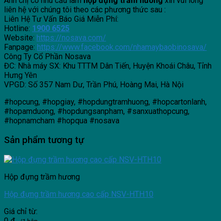
Anh chị có nhu cầu làm
hộp đựng trầm hương
xin vui lòng
liên hệ với chúng tôi theo các phương thức sau :
Liên Hệ Tư Vấn Báo Giá Miễn Phí:
Hotline:
1900 6525
Website:
https://nosava.com/
Fanpage:
https://www.facebook.com/nhamaybaobinosava/
Công Ty Cổ Phần Nosava
ĐC: Nhà máy SX: Khu TTTM Dân Tiến, Huyện Khoái Châu, Tỉnh
Hưng Yên
VPGD: Số 357 Nam Dư, Trần Phú, Hoàng Mai, Hà Nội
#hopcung, #hopgiay, #hopdungtramhuong, #hopcartonlanh,
#hopamduong, #hopdungsanpham, #sanxuathopcung,
#hopnamcham #hopqua #nosava
Sản phẩm tương tự
Hộp đựng trầm hương
Hộp đựng trầm hương cao cấp NSV-HTH10
Giá chỉ từ:
0
₫