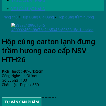
YÊU CẦU ĐẶT HÀNG
YÊU CẦU ĐẶT HÀNG
Trang chủ
/
Hộp Đựng Gia Dụng
/
Hộp đựng trầm hương
Hộp cứng carton lạnh đựng
trầm hương cao cấp NSV-
HTH26
Kích Thước : 40×6.1x2cm
Công Nghệ : In Offset
Số Lượng : 100
Chất Liệu : Duplex 350
--------------------------------------
TƯ VẤN SẢN PHẨM