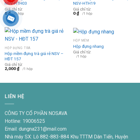
NSV-HTH03
NSV-HTH19
Giá chỉ từ:
Giá chỉ từ:
0
₫
0
₫
/1 hộp
/1 hộp
HỘP MỀM
Hộp đựng nhang
HỘP ĐỰNG TRÀ
Giá chỉ từ:
Hộp mềm đựng trà giá rẻ NSV –
/1 hộp
HĐT 157
Giá chỉ từ:
2,000
₫
/1 hộp
LIÊN HỆ
CÔNG TY CỔ PHẦN NOSAVA
Hotline: 19006525
Email: dungna231@mail.com
Nhà máy SX: Lô 882-883-884 Khu TTTM Dân Tiến, Huyện