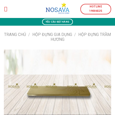
Skip
HOTLINE
to
19006525
content
YÊU CẦU ĐẶT HÀNG
TRANG CHỦ
/
HỘP ĐỰNG GIA DỤNG
/
HỘP ĐỰNG TRẦM
HƯƠNG