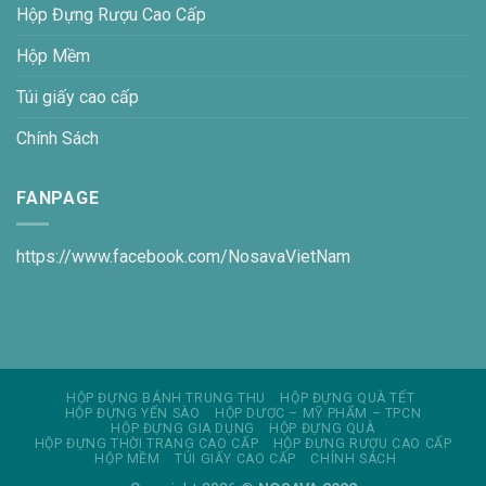
Hộp Đựng Rượu Cao Cấp
Hộp Mềm
Túi giấy cao cấp
Chính Sách
FANPAGE
https://www.facebook.com/NosavaVietNam
HỘP ĐỰNG BÁNH TRUNG THU
HỘP ĐỰNG QUÀ TẾT
HỘP ĐỰNG YẾN SÀO
HỘP DƯỢC – MỸ PHẨM – TPCN
HỘP ĐỰNG GIA DỤNG
HỘP ĐỰNG QUÀ
HỘP ĐỰNG THỜI TRANG CAO CẤP
HỘP ĐỰNG RƯỢU CAO CẤP
HỘP MỀM
TÚI GIẤY CAO CẤP
CHÍNH SÁCH