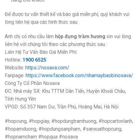
Để được tư vấn thiết kế và báo giá miễn phí, quý khách vui
lòng liên hệ qua các hình thức sau:
Anh chị có nhu cầu làm
hộp đựng trầm hương
xin vui lòng
liên hệ với chúng tôi theo các phương thức sau :
Liên Hệ Tư Vấn Báo Giá Miễn Phí:
Hotline:
1900 6525
Website:
https://nosava.com/
Fanpage:
https://www.facebook.com/nhamaybaobinosava/
Công Ty Cổ Phần Nosava
ĐC: Nhà máy SX: Khu TTTM Dân Tiến, Huyện Khoái Châu,
Tỉnh Hưng Yên
VPGD: Số 357 Nam Dư, Trần Phú, Hoàng Mai, Hà Nội
#hopcung, #hopgiay, #hopdungtramhuong, #hopcartonlanh,
#hopamduong, #hopdungsanpham, #sanxuathopcung,
#hopnamcham #hopqua #nosava