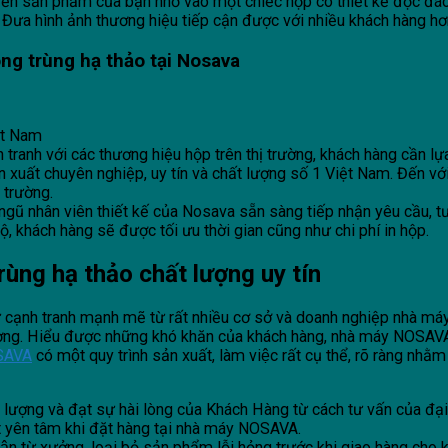
đến sản phẩm của bạn nhờ vào một chiếc hộp có thiết kế độc đá
ưa hình ảnh thương hiệu tiếp cận được với nhiều khách hàng hơ
ng trùng hạ thảo
tại
Nosava
ệt Nam
nh với các thương hiệu hộp trên thị trường, khách hàng cần lựa 
n xuất chuyên nghiệp, uy tín và chất lượng số 1 Việt Nam. Đến
 trường.
i ngũ nhân viên thiết kế của Nosava sẵn sàng tiếp nhận yêu cầu,
bộ, khách hàng sẽ được tối ưu thời gian cũng như chi phí in hộp.
trùng hạ thảo
chất lượng uy tín
 cạnh tranh mạnh mẽ từ rất nhiều cơ sở và doanh nghiệp nhà máy s
ượng. Hiểu được những khó khăn của khách hàng, nhà máy NOSAV
SAVA
có một quy trình sản xuất, làm việc rất cụ thể, rõ ràng nh
ượng và đạt sự hài lòng của Khách Hàng từ cách tư vấn của đại d
t yên tâm khi đặt hàng tại nhà máy NOSAVA.
 từ xưởng, loại bỏ sản phẩm lỗi hỏng trước khi giao hàng cho 