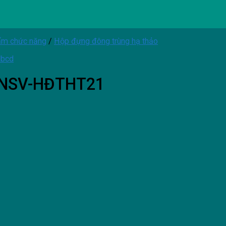
ẩm chức năng
/
Hộp đựng đông trùng hạ thảo
o NSV-HĐTHT21