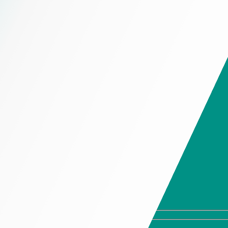
Chính Sách Giao Hàng
Hộp đựng trầm hương
Chính Sách Thiết Kế
Hộp đựng trà
Chính Sách Tồn Kho
Hộp đựng thời trang cao cấp
Chính Sách Bảo Mật Thông Tin
Hộp đựng trang sức cao
cấp
Hotline 19006525
Hộp đựng giày cao cấp
Hộp đựng quần áo cao
Hotline 19006525
cấp
Hộp đựng ví cao cấp
Hộp đựng cà vạt cao
cấp
Hộp đựng kính cao cấp
Hộp đựng đồng hồ cao
cấp
Hộp Đựng Rượu Cao Cấp
Hộp Mềm
Túi giấy cao cấp
In tờ rơi
Tem nhãn