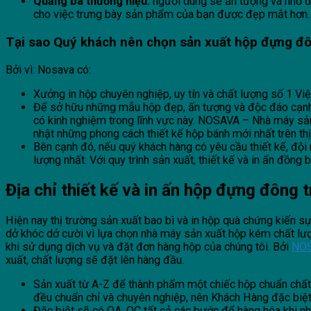
Quảng bá thương hiệu:
người dùng sẽ ấn tượng và nhớ 
cho việc trưng bày sản phẩm của bạn được đẹp mắt hơn. Đ
Tại sao Quý khách nên chọn sản xuất hộp đựng
đô
Bởi vì: Nosava có:
Xưởng in hộp chuyên nghiệp, uy tín và chất lượng số 1 Vi
Để sở hữu những mẫu hộp đẹp, ấn tượng và độc đáo cạnh tra
có kinh nghiệm trong lĩnh vực này. NOSAVA – Nhà máy sả
nhật những phong cách thiết kế hộp bánh mới nhất trên thị
Bên cạnh đó, nếu quý khách hàng có yêu cầu thiết kế, độ
lượng nhất. Với quy trình sản xuất, thiết kế và in ấn đồng 
Địa chỉ thiết kế và in ấn hộp đựng đông 
Hiện nay thị trường sản xuất bao bì và in hộp quà chứng kiến sự
dở khóc dở cười vì lựa chọn nhà máy sản xuất hộp kém chất l
khi sử dụng dịch vụ và đặt đơn hàng hộp của chúng tôi. Bởi
NO
xuất, chất lượng sẽ đặt lên hàng đầu.
Sản xuất từ A-Z để thành phẩm một chiếc hộp chuẩn chất l
đều chuẩn chỉ và chuyên nghiệp, nên Khách Hàng đặc biệ
Đặc biệt sẽ có QA, QC tất cả các bước để hàng hóa khi nhận