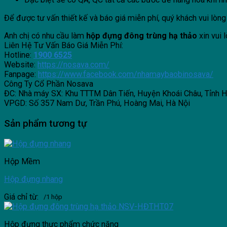
Để được tư vấn thiết kế và báo giá miễn phí, quý khách vui lòng 
Anh chị có nhu cầu làm
hộp đựng đông trùng hạ thảo
xin vui 
Liên Hệ Tư Vấn Báo Giá Miễn Phí:
Hotline:
1900 6525
Website:
https://nosava.com/
Fanpage:
https://www.facebook.com/nhamaybaobinosava/
Công Ty Cổ Phần Nosava
ĐC: Nhà máy SX: Khu TTTM Dân Tiến, Huyện Khoái Châu, Tỉnh 
VPGD: Số 357 Nam Dư, Trần Phú, Hoàng Mai, Hà Nội
Sản phẩm tương tự
Hộp Mềm
Hộp đựng nhang
Giá chỉ từ:
/1 hộp
Hộp đựng thực phẩm chức năng