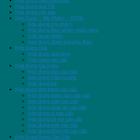
Hộp đựng bánh trung thu
Hộp đựng quà Tết
Hộp đựng yến sào
Hộp Dược – Mỹ Phẩm – TPCN
Hộp đựng mỹ phẩm
Hộp đựng thực phẩm chức năng
Hộp dược phẩm
Hộp đựng đông trùng hạ thảo
Hộp Đựng Quà
Hộp đựng quà tặng
Hộp cứng cao cấp
Hộp Đựng Gia Dụng
Hộp đựng dao cao cấp
Hộp đựng trầm hương
Hộp đựng trà
Hộp đựng thời trang cao cấp
Hộp đựng trang sức cao cấp
Hộp đựng giày cao cấp
Hộp đựng quần áo cao cấp
Hộp đựng ví cao cấp
Hộp đựng cà vạt cao cấp
Hộp đựng kính cao cấp
Hộp đựng đồng hồ cao cấp
Hộp Đựng Rượu Cao Cấp