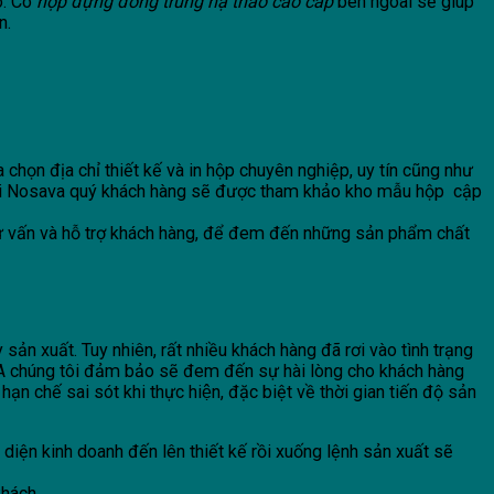
o. Có
hộp đựng đông trùng hạ thảo cao cấp
bên ngoài sẽ giúp
n.
chọn địa chỉ thiết kế và in hộp chuyên nghiệp, uy tín cũng như
 với Nosava quý khách hàng sẽ được tham khảo kho mẫu hộp cập
 tư vấn và hỗ trợ khách hàng, để đem đến những sản phẩm chất
ản xuất. Tuy nhiên, rất nhiều khách hàng đã rơi vào tình trạng
A chúng tôi đảm bảo sẽ đem đến sự hài lòng cho khách hàng
ằm hạn chế sai sót khi thực hiện, đặc biệt về thời gian tiến độ sản
iện kinh doanh đến lên thiết kế rồi xuống lệnh sản xuất sẽ
khách.