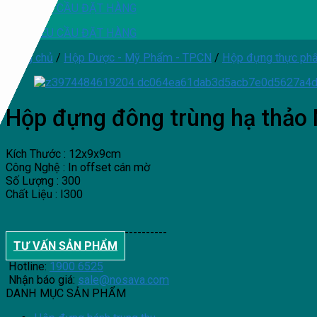
YÊU CẦU ĐẶT HÀNG
YÊU CẦU ĐẶT HÀNG
Trang chủ
/
Hộp Dược - Mỹ Phẩm - TPCN
/
Hộp đựng thực ph
Hộp đựng đông trùng hạ thả
Kích Thước : 12x9x9cm
Công Nghệ : In offset cán mờ
Số Lượng : 300
Chất Liệu : I300
--------------------------------------
TƯ VẤN SẢN PHẨM
Hotline:
1900 6525
Nhận báo giá:
sale@nosava.com
DANH MỤC SẢN PHẨM