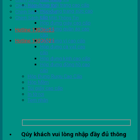
Chính Sách Giao Hàng
Hộp đựng thời trang cao cấp
Chính Sách Thiết Kế
Hộp đựng trang sức cao
Chính Sách Tồn Kho
cấp
Chính Sách Bảo Mật Thông Tin
Hộp đựng giày cao cấp
Hộp đựng quần áo cao
Hotline 19006525
cấp
Hotline 19006525
Hộp đựng ví cao cấp
Hộp đựng cà vạt cao
cấp
Hộp đựng kính cao cấp
Hộp đựng đồng hồ cao
cấp
Hộp Đựng Rượu Cao Cấp
Hộp Mềm
Túi giấy cao cấp
In tờ rơi
Tem nhãn
Qúy khách vui lòng nhập đầy đủ thông