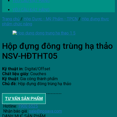
YÊU CẦU ĐẶT HÀNG
YÊU CẦU ĐẶT HÀNG
Trang chủ
/
Hộp Dược - Mỹ Phẩm - TPCN
/
Hộp đựng thực
phẩm chức năng
Hộp đựng đông trùng hạ thảo
NSV-HĐTHT05
Kỹ thuật in:
Digital/Offset
Chất liệu giấy:
Couches
Kỹ thuật:
Gia công thành phẩm
Chủ đề:
Hộp đựng đông trùng hạ thảo
--------------------------------------
TƯ VẤN SẢN PHẨM
Hotline:
1900 6525
Nhận báo giá:
sale@nosava.com
DANH MỤC SẢN PHẨM