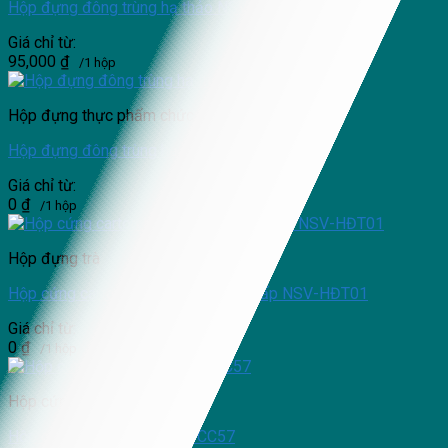
Hộp đựng đông trùng hạ thảo NSV-HĐTHT21
Giá chỉ từ:
95,000
₫
/1 hộp
Hộp đựng thực phẩm chức năng
Hộp đựng đông trùng hạ thảo NSV-HĐTHT11
Giá chỉ từ:
0
₫
/1 hộp
Hộp đựng trà
Hộp cứng carton lạnh đựng trà cao cấp NSV-HĐT01
Giá chỉ từ:
0
₫
/1 hộp
Hộp cứng cao cấp
Hộp cứng cao cấp NSV-HCCC57