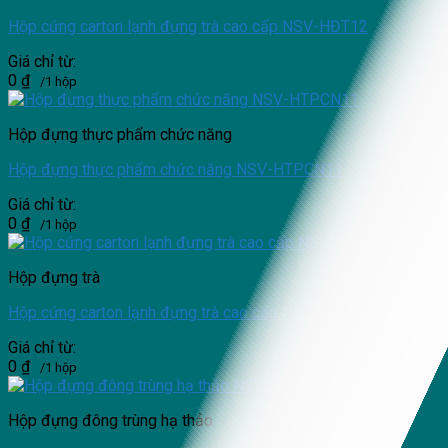
Hộp cứng carton lạnh đựng trà cao cấp NSV-HĐT12
Giá chỉ từ:
0
₫
/1 hộp
Hộp đựng thực phẩm chức năng
Hộp đựng thực phẩm chức năng NSV-HTPCN11
Giá chỉ từ:
0
₫
/1 hộp
Hộp đựng trà
Hộp cứng carton lạnh đựng trà cao cấp NSV-HĐT07
Giá chỉ từ:
0
₫
/1 hộp
Hộp đựng đông trùng hạ thảo