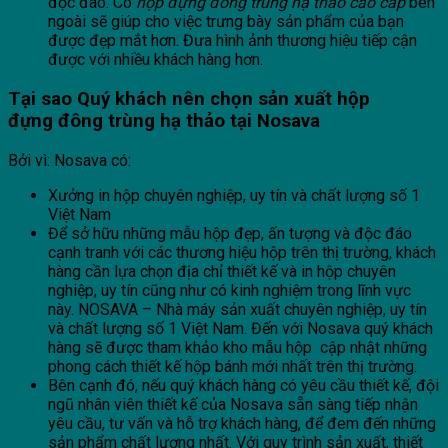
độc đáo. Có
hộp đựng đông trùng hạ thảo cao cấp
bên
ngoài sẽ giúp cho việc trưng bày sản phẩm của bạn
được đẹp mắt hơn. Đưa hình ảnh thương hiệu tiếp cận
được với nhiều khách hàng hơn.
Tại sao Quý khách nên chọn sản xuất hộp
đựng
đông trùng hạ thảo
tại
Nosava
Bởi vì: Nosava có:
Xưởng in hộp chuyên nghiệp, uy tín và chất lượng số 1
Việt Nam
Để sở hữu những mẫu hộp đẹp, ấn tượng và độc đáo
cạnh tranh với các thương hiệu hộp trên thị trường, khách
hàng cần lựa chọn địa chỉ thiết kế và in hộp chuyên
nghiệp, uy tín cũng như có kinh nghiệm trong lĩnh vực
này. NOSAVA – Nhà máy sản xuất chuyên nghiệp, uy tín
và chất lượng số 1 Việt Nam. Đến với Nosava quý khách
hàng sẽ được tham khảo kho mẫu hộp cập nhật những
phong cách thiết kế hộp bánh mới nhất trên thị trường.
Bên cạnh đó, nếu quý khách hàng có yêu cầu thiết kế, đội
ngũ nhân viên thiết kế của Nosava sẵn sàng tiếp nhận
yêu cầu, tư vấn và hỗ trợ khách hàng, để đem đến những
sản phẩm chất lượng nhất. Với quy trình sản xuất, thiết