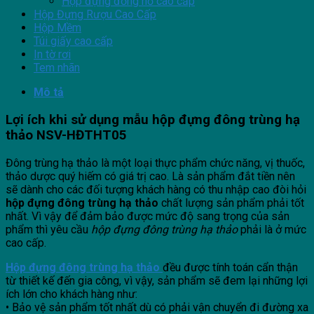
Hộp đựng đồng hồ cao cấp
Hộp Đựng Rượu Cao Cấp
Hộp Mềm
Túi giấy cao cấp
In tờ rơi
Tem nhãn
Mô tả
Lợi ích khi sử dụng mẫu hộp đựng đông trùng hạ
thảo NSV-HĐTHT05
Đông trùng hạ thảo là một loại thực phẩm chức năng, vị thuốc,
thảo dược quý hiếm có giá trị cao. Là sản phẩm đắt tiền nên
sẽ dành cho các đối tượng khách hàng có thu nhập cao đòi hỏi
hộp đựng đông trùng hạ thảo
chất lượng sản phẩm phải tốt
nhất. Vì vậy để đảm bảo được mức độ sang trọng của sản
phẩm thì yêu cầu
hộp đựng đông trùng hạ thảo
phải là ở mức
cao cấp.
Hộp đựng đông trùng hạ thảo
đều được tính toán cẩn thận
từ thiết kế đến gia công, vì vậy, sản phẩm sẽ đem lại những lợi
ích lớn cho khách hàng như:
• Bảo vệ sản phẩm tốt nhất dù có phải vận chuyển đi đường xa