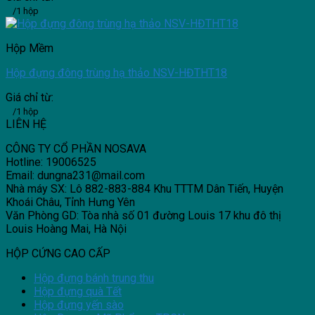
/1 hộp
Hộp Mềm
Hộp đựng đông trùng hạ thảo NSV-HĐTHT18
Giá chỉ từ:
/1 hộp
LIÊN HỆ
CÔNG TY CỔ PHẦN NOSAVA
Hotline: 19006525
Email: dungna231@mail.com
Nhà máy SX: Lô 882-883-884 Khu TTTM Dân Tiến, Huyện
Khoái Châu, Tỉnh Hưng Yên
Văn Phòng GD: Tòa nhà số 01 đường Louis 17 khu đô thị
Louis Hoàng Mai, Hà Nội
HỘP CỨNG CAO CẤP
Hộp đựng bánh trung thu
Hộp đựng quà Tết
Hộp đựng yến sào