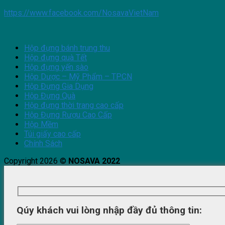
https://www.facebook.com/NosavaVietNam
Hộp đựng bánh trung thu
Hộp đựng quà Tết
Hộp đựng yến sào
Hộp Dược – Mỹ Phẩm – TPCN
Hộp Đựng Gia Dụng
Hộp Đựng Quà
Hộp đựng thời trang cao cấp
Hộp Đựng Rượu Cao Cấp
Hộp Mềm
Túi giấy cao cấp
Chính Sách
Copyright 2026 ©
NOSAVA 2022
Qúy khách vui lòng nhập đầy đủ thông tin: