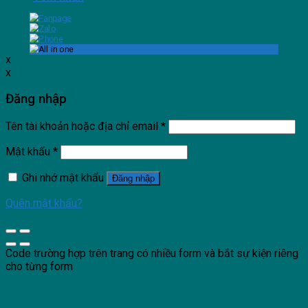
x
x
Đăng nhập
Tên tài khoản hoặc địa chỉ email
*
Mật khẩu
*
Ghi nhớ mật khẩu
Đăng nhập
Quên mật khẩu?
Code trường hợp trên trang có nhiều form và bắt sự kiện riêng
cho từng form