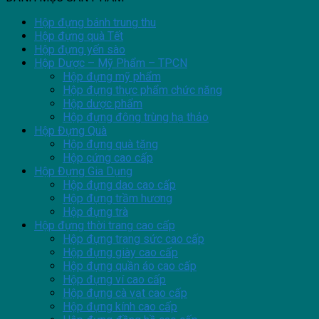
Hộp đựng bánh trung thu
Hộp đựng quà Tết
Hộp đựng yến sào
Hộp Dược – Mỹ Phẩm – TPCN
Hộp đựng mỹ phẩm
Hộp đựng thực phẩm chức năng
Hộp dược phẩm
Hộp đựng đông trùng hạ thảo
Hộp Đựng Quà
Hộp đựng quà tặng
Hộp cứng cao cấp
Hộp Đựng Gia Dụng
Hộp đựng dao cao cấp
Hộp đựng trầm hương
Hộp đựng trà
Hộp đựng thời trang cao cấp
Hộp đựng trang sức cao cấp
Hộp đựng giày cao cấp
Hộp đựng quần áo cao cấp
Hộp đựng ví cao cấp
Hộp đựng cà vạt cao cấp
Hộp đựng kính cao cấp