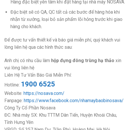
Hàng đặc biệt yên tâm khi đặt hàng tại nhà máy NOSAVA.
Đặc biệt sẽ có QA, QC tất cả các bước để hàng hóa khi
nhận từ xưởng, loại bỏ sản phẩm lỗi hỏng trước khi giao
hàng cho khách.
Để được tư vấn thiết kế và báo giá miễn phí, quý khách vui
lòng liên hệ qua các hình thức sau:
Anh chị có nhu cầu làm
hộp đựng đông trùng hạ thảo
xin
vui lòng liên hệ
Liên Hệ Tư Vấn Báo Giá Miễn Phí:
1900 6525
Hotline:
Website:
https://nosava.com/
Fanpage:
https://www.facebook.com/nhamaybaobinosava/
Công Ty Cổ Phần Nosava
ĐC: Nhà máy SX: Khu TTTM Dân Tiến, Huyện Khoái Châu,
Tỉnh Hưng Yên
VPGD: Số 357 Nam Dư, Trần Phú, Hoàng Mai, Hà Nội