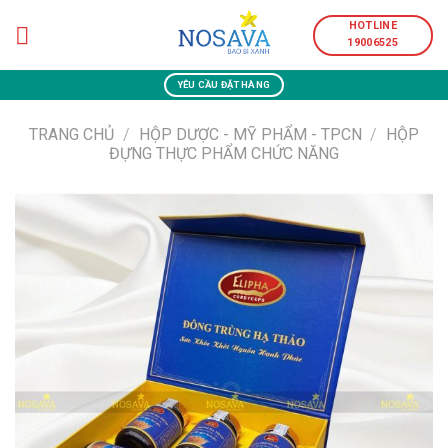
Skip
HOTLINE
to
19006525
content
YÊU CẦU ĐẶT HÀNG
TRANG CHỦ
/
HỘP DƯỢC - MỸ PHẨM - TPCN
/
HỘP
ĐỰNG THỰC PHẨM CHỨC NĂNG